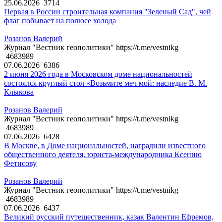
25.06.2026
3714
Первая в России строительная компания "Зеленый Сад", чей
флаг побывает на полюсе холода
Розанов Валерий
Журнал "Вестник геополитики" https://t.me/vestnikg
4683989
07.06.2026
6386
2 июня 2026 года в Московском доме национальностей
состоялся круглый стол «Возьмите меч мой: наследие В. М.
Клыкова
Розанов Валерий
Журнал "Вестник геополитики" https://t.me/vestnikg
4683989
07.06.2026
6428
В Москве, в Доме национальностей, наградили известного
общественного деятеля, юриста-международника Ксению
Фетисову
Розанов Валерий
Журнал "Вестник геополитики" https://t.me/vestnikg
4683989
07.06.2026
6437
Великий русский путешественник, казак Валентин Ефремов,