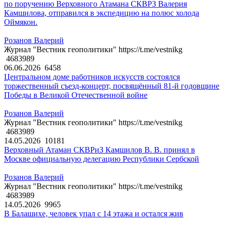
по поручению Верховного Атамана СКВРЗ Валерия
Камшилова, отправился в экспедицию на полюс холода
Оймякон.
Розанов Валерий
Журнал "Вестник геополитики" https://t.me/vestnikg
4683989
06.06.2026
6458
Центральном доме работников искусств состоялся
торжественный съезд-концерт, посвящённый 81-й годовщине
Победы в Великой Отечественной войне
Розанов Валерий
Журнал "Вестник геополитики" https://t.me/vestnikg
4683989
14.05.2026
10181
Верховный Атаман СКВРиЗ Камшилов В. В. принял в
Москве официальную делегацию Республики Сербской
Розанов Валерий
Журнал "Вестник геополитики" https://t.me/vestnikg
4683989
14.05.2026
9965
В Балашихе, человек упал с 14 этажа и остался жив