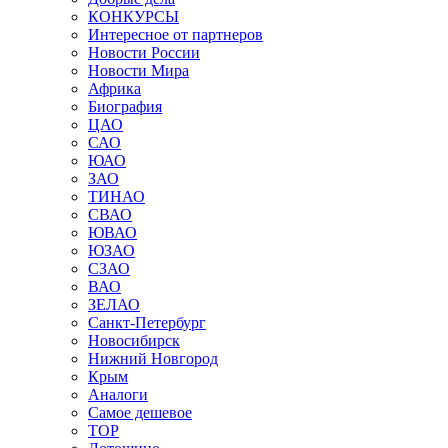
КОНКУРСЫ
Интересное от партнеров
Новости России
Новости Мира
Африка
Биография
ЦАО
САО
ЮАО
ЗАО
ТИНАО
СВАО
ЮВАО
ЮЗАО
СЗАО
ВАО
ЗЕЛАО
Санкт-Петербург
Новосибирск
Нижний Новгород
Крым
Аналоги
Самое дешевое
TOP