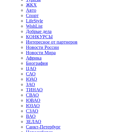
ЖКХ
Авто
Спорт
LifeStyle
WishList
Добрые дела
КОНКУРСЫ
Интересное от партнеров
Новости России
Новости Мира
Африка
Биография
ЦАО
САО
ЮАО
ЗАО
ТИНАО
СВАО
ЮВАО
ЮЗАО
СЗАО
ВАО
ЗЕЛАО
Санкт-Петербург