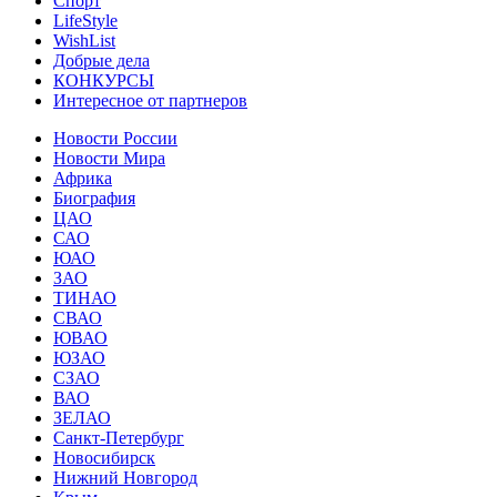
Спорт
LifeStyle
WishList
Добрые дела
КОНКУРСЫ
Интересное от партнеров
Новости России
Новости Мира
Африка
Биография
ЦАО
САО
ЮАО
ЗАО
ТИНАО
СВАО
ЮВАО
ЮЗАО
СЗАО
ВАО
ЗЕЛАО
Санкт-Петербург
Новосибирск
Нижний Новгород