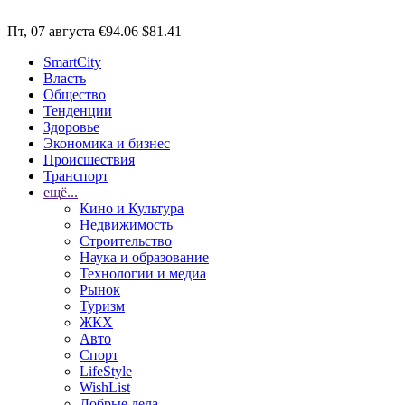
Пт, 07 августа
€94.06
$81.41
SmartCity
Власть
Общество
Тенденции
Здоровье
Экономика и бизнес
Происшествия
Транспорт
ещё...
Кино и Культура
Недвижимость
Строительство
Наука и образование
Технологии и медиа
Рынок
Туризм
ЖКХ
Авто
Спорт
LifeStyle
WishList
Добрые дела