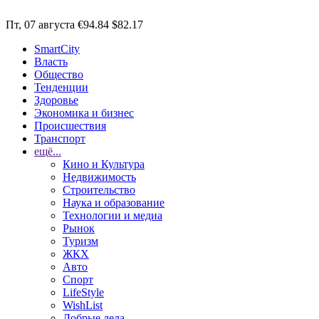
Пт, 07 августа
€94.84
$82.17
SmartCity
Власть
Общество
Тенденции
Здоровье
Экономика и бизнес
Происшествия
Транспорт
ещё...
Кино и Культура
Недвижимость
Строительство
Наука и образование
Технологии и медиа
Рынок
Туризм
ЖКХ
Авто
Спорт
LifeStyle
WishList
Добрые дела