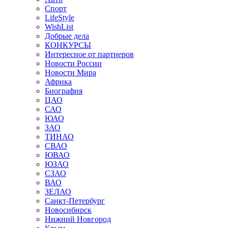
Спорт
LifeStyle
WishList
Добрые дела
КОНКУРСЫ
Интересное от партнеров
Новости России
Новости Мира
Африка
Биография
ЦАО
САО
ЮАО
ЗАО
ТИНАО
СВАО
ЮВАО
ЮЗАО
СЗАО
ВАО
ЗЕЛАО
Санкт-Петербург
Новосибирск
Нижний Новгород