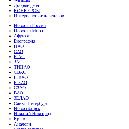
WishList
Добрые дела
КОНКУРСЫ
Интересное от партнеров
Новости России
Новости Мира
Африка
Биография
ЦАО
САО
ЮАО
ЗАО
ТИНАО
СВАО
ЮВАО
ЮЗАО
СЗАО
ВАО
ЗЕЛАО
Санкт-Петербург
Новосибирск
Нижний Новгород
Крым
Аналоги