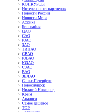
КОНКУРСЫ
Интересное от партнеров
Новости России
Новости Мира
Африка
Биография
ЦАО
САО
ЮАО
ЗАО
ТИНАО
СВАО
ЮВАО
ЮЗАО
СЗАО
ВАО
ЗЕЛАО
Санкт-Петербург
Новосибирск
Нижний Новгород
Крым
Аналоги
Самое дешевое
TOP