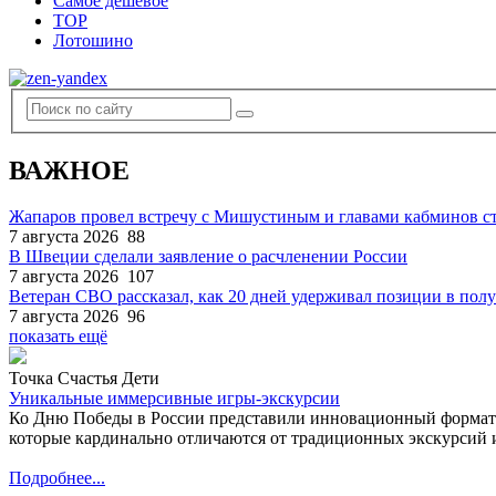
Самое дешевое
TOP
Лотошино
ВАЖНОЕ
Жапаров провел встречу с Мишустиным и главами кабминов 
7 августа 2026
88
В Швеции сделали заявление о расчленении России
7 августа 2026
107
Ветеран СВО рассказал, как 20 дней удерживал позиции в по
7 августа 2026
96
показать ещё
Точка Счастья Дети
Уникальные иммерсивные игры-экскурсии
Ко Дню Победы в России представили инновационный формат
которые кардинально отличаются от традиционных экскурсий и
Подробнее...