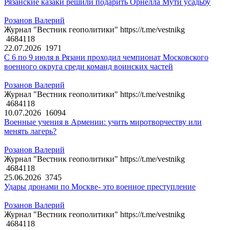
Рязанские казаки решили подарить Орнелла Мути усадьбу
Розанов Валерий
Журнал "Вестник геополитики" https://t.me/vestnikg
4684118
22.07.2026
1971
С 6 по 9 июля в Рязани проходил чемпионат Московского
военного округа среди команд воинских частей
Розанов Валерий
Журнал "Вестник геополитики" https://t.me/vestnikg
4684118
10.07.2026
16094
Военные учения в Армении: учить миротворчеству или
менять лагерь?
Розанов Валерий
Журнал "Вестник геополитики" https://t.me/vestnikg
4684118
25.06.2026
3745
Удары дронами по Москве- это военное преступление
Розанов Валерий
Журнал "Вестник геополитики" https://t.me/vestnikg
4684118