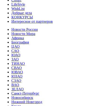
Спорт
LifeStyle
WishList
Добрые дела
КОНКУРСЫ
Интересное от партнеров
Новости России
Новости Мира
Африка
Биография
ЦАО
САО
ЮАО
ЗАО
ТИНАО
СВАО
ЮВАО
ЮЗАО
СЗАО
ВАО
ЗЕЛАО
Санкт-Петербург
Новосибирск
Нижний Новгород