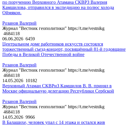
по поручению Верховного Атамана СКВРЗ Валерия
Камшилова, отправился в экспедицию на полюс холода
Оймякон.
Розанов Валерий
Журнал "Вестник геополитики" https://t.me/vestnikg
4684118
06.06.2026
6459
Центральном доме работников искусств состоялся
торжественный съезд-концерт, посвящённый 81-й годовщине
Победы в Великой Отечественной войне
Розанов Валерий
Журнал "Вестник геополитики" https://t.me/vestnikg
4684118
14.05.2026
10182
Верховный Атаман СКВРиЗ Камшилов В. В. принял в
Москве официальную делегацию Республики Сербской
Розанов Валерий
Журнал "Вестник геополитики" https://t.me/vestnikg
4684118
14.05.2026
9966
В Балашихе, человек упал с 14 этажа и остался жив