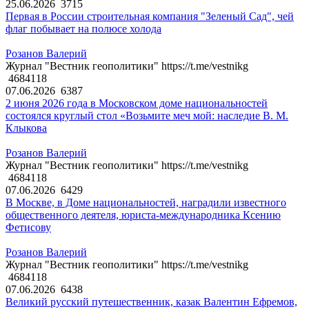
25.06.2026
3715
Первая в России строительная компания "Зеленый Сад", чей
флаг побывает на полюсе холода
Розанов Валерий
Журнал "Вестник геополитики" https://t.me/vestnikg
4684118
07.06.2026
6387
2 июня 2026 года в Московском доме национальностей
состоялся круглый стол «Возьмите меч мой: наследие В. М.
Клыкова
Розанов Валерий
Журнал "Вестник геополитики" https://t.me/vestnikg
4684118
07.06.2026
6429
В Москве, в Доме национальностей, наградили известного
общественного деятеля, юриста-международника Ксению
Фетисову
Розанов Валерий
Журнал "Вестник геополитики" https://t.me/vestnikg
4684118
07.06.2026
6438
Великий русский путешественник, казак Валентин Ефремов,