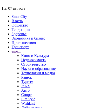
Пт, 07 августа
SmartCity
Власть
Общество
Тенденции
Здоровье
Экономика и бизнес
Происшествия
Транспорт
ещё...
Кино и Культура
Недвижимость
Строительство
Наука и образование
Технологии и медиа
Рынок
Туризм
ЖКХ
Авто
Спорт
LifeStyle
WishList
Добрые дела