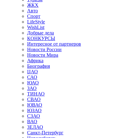
ЖКХ
Авто
Спорт
LifeStyle
WishList
Добрые дела
КОНКУРСЫ
Интересное от партнеров
Новости России
Новости Мира
Африка
Биография
ЦАО
САО
ЮАО
ЗАО
ТИНАО
СВАО
ЮВАО
ЮЗАО
СЗАО
ВАО
ЗЕЛАО
Санкт-Петербург