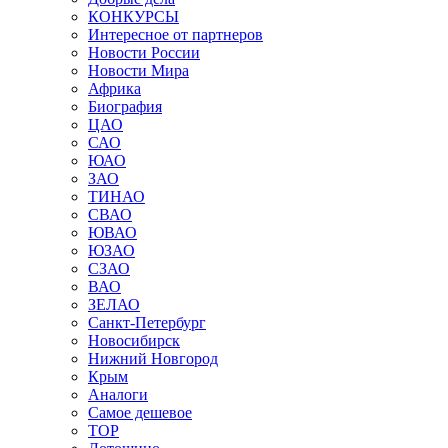
КОНКУРСЫ
Интересное от партнеров
Новости России
Новости Мира
Африка
Биография
ЦАО
САО
ЮАО
ЗАО
ТИНАО
СВАО
ЮВАО
ЮЗАО
СЗАО
ВАО
ЗЕЛАО
Санкт-Петербург
Новосибирск
Нижний Новгород
Крым
Аналоги
Самое дешевое
TOP