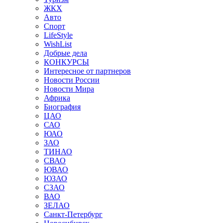
ЖКХ
Авто
Спорт
LifeStyle
WishList
Добрые дела
КОНКУРСЫ
Интересное от партнеров
Новости России
Новости Мира
Африка
Биография
ЦАО
САО
ЮАО
ЗАО
ТИНАО
СВАО
ЮВАО
ЮЗАО
СЗАО
ВАО
ЗЕЛАО
Санкт-Петербург