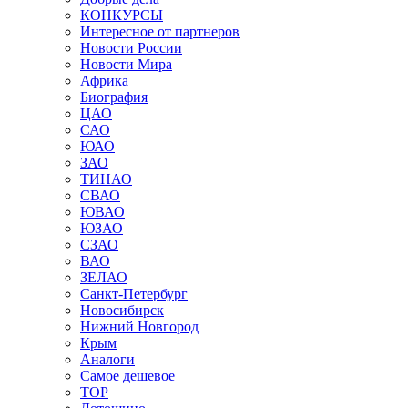
КОНКУРСЫ
Интересное от партнеров
Новости России
Новости Мира
Африка
Биография
ЦАО
САО
ЮАО
ЗАО
ТИНАО
СВАО
ЮВАО
ЮЗАО
СЗАО
ВАО
ЗЕЛАО
Санкт-Петербург
Новосибирск
Нижний Новгород
Крым
Аналоги
Самое дешевое
TOP