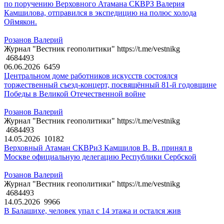
по поручению Верховного Атамана СКВРЗ Валерия
Камшилова, отправился в экспедицию на полюс холода
Оймякон.
Розанов Валерий
Журнал "Вестник геополитики" https://t.me/vestnikg
4684493
06.06.2026
6459
Центральном доме работников искусств состоялся
торжественный съезд-концерт, посвящённый 81-й годовщине
Победы в Великой Отечественной войне
Розанов Валерий
Журнал "Вестник геополитики" https://t.me/vestnikg
4684493
14.05.2026
10182
Верховный Атаман СКВРиЗ Камшилов В. В. принял в
Москве официальную делегацию Республики Сербской
Розанов Валерий
Журнал "Вестник геополитики" https://t.me/vestnikg
4684493
14.05.2026
9966
В Балашихе, человек упал с 14 этажа и остался жив