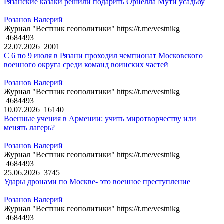
Рязанские казаки решили подарить Орнелла Мути усадьбу
Розанов Валерий
Журнал "Вестник геополитики" https://t.me/vestnikg
4684493
22.07.2026
2001
С 6 по 9 июля в Рязани проходил чемпионат Московского
военного округа среди команд воинских частей
Розанов Валерий
Журнал "Вестник геополитики" https://t.me/vestnikg
4684493
10.07.2026
16140
Военные учения в Армении: учить миротворчеству или
менять лагерь?
Розанов Валерий
Журнал "Вестник геополитики" https://t.me/vestnikg
4684493
25.06.2026
3745
Удары дронами по Москве- это военное преступление
Розанов Валерий
Журнал "Вестник геополитики" https://t.me/vestnikg
4684493