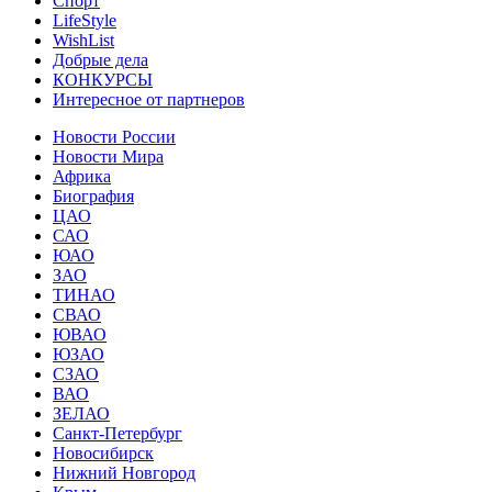
Спорт
LifeStyle
WishList
Добрые дела
КОНКУРСЫ
Интересное от партнеров
Новости России
Новости Мира
Африка
Биография
ЦАО
САО
ЮАО
ЗАО
ТИНАО
СВАО
ЮВАО
ЮЗАО
СЗАО
ВАО
ЗЕЛАО
Санкт-Петербург
Новосибирск
Нижний Новгород