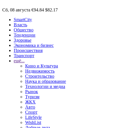
Сб, 08 августа
€94.84
$82.17
SmartCity
Власть
Общество
Тенденции
Здоровье
Экономика и бизнес
Происшествия
Транспорт
ещё...
Кино и Культура
Недвижимость
Строительство
Наука и образование
Технологии и медиа
Рынок
Туризм
ЖКХ
Авто
Спорт
LifeStyle
WishList
Добрые дела