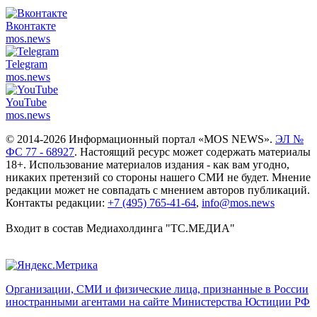
Вконтакте
mos.
news
Telegram
mos.
news
YouTube
mos.
news
© 2014-2026 Информационный портал «MOS NEWS».
ЭЛ №
ФС 77 - 68927
. Настоящий ресурс может содержать материалы
18+. Использование материалов издания - как вам угодно,
никаких претензий со стороны нашего СМИ не будет. Мнение
редакции может не совпадать с мнением авторов публикаций.
Контакты редакции:
+7 (495) 765-41-64
,
info@mos.news
Входит в состав Медиахолдинга "ТС.МЕДИА"
Организации, СМИ и физические лица, признанные в России
иностранными агентами на сайте Министерства Юстиции РФ