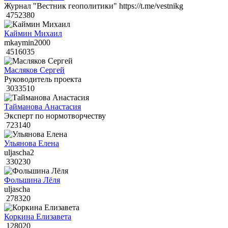
Журнал "Вестник геополитики" https://t.me/vestnikg
4752380
Каймин Михаил
mkaymin2000
4516035
Масляков Сергей
Руководитель проекта
3033510
Тайманова Анастасия
Эксперт по нормотворчеству
723140
Ульянова Елена
uljascha2
330230
Фольшина Лёля
uljascha
278320
Коркина Елизавета
128020