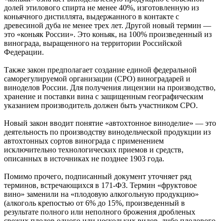
долей этилового спирта не менее 40%, изготовленную из
коньячного дистиллята, выдержанного в контакте с
древесиной дуба не менее трех лет. Другой новый термин —
это «коньяк России». Это коньяк, на 100% произведенный из
винограда, выращенного на территории Российской
Федерации.
Также закон предполагает создание единой федеральной
саморегулируемой организации (СРО) виноградарей и
виноделов России. Для получения лицензии на производство,
хранение и поставки вина с защищенным географическим
указанием производитель должен быть участником СРО.
Новый закон вводит понятие «автохтонное виноделие» — это
деятельность по производству винодельческой продукции из
автохтонных сортов винограда с применением
исключительно технологических приемов и средств,
описанных в источниках не позднее 1903 года.
Помимо прочего, подписанный документ уточняет ряд
терминов, встречающихся в 171-ФЗ. Термин «фруктовое
вино» заменили на «плодовую алкогольную продукцию»
(алкоголь крепостью от 6% до 15%, произведенный в
результате полного или неполного брожения дробленых
свежих плодов одного или нескольких видов, либо плодового