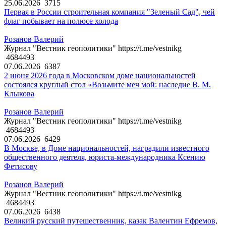
25.06.2026
3715
Первая в России строительная компания "Зеленый Сад", чей
флаг побывает на полюсе холода
Розанов Валерий
Журнал "Вестник геополитики" https://t.me/vestnikg
4684493
07.06.2026
6387
2 июня 2026 года в Московском доме национальностей
состоялся круглый стол «Возьмите меч мой: наследие В. М.
Клыкова
Розанов Валерий
Журнал "Вестник геополитики" https://t.me/vestnikg
4684493
07.06.2026
6429
В Москве, в Доме национальностей, наградили известного
общественного деятеля, юриста-международника Ксению
Фетисову
Розанов Валерий
Журнал "Вестник геополитики" https://t.me/vestnikg
4684493
07.06.2026
6438
Великий русский путешественник, казак Валентин Ефремов,