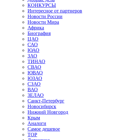
КОНКУРСЫ
Интересное от партнеров
Новости России
Новости Мира
Африка
Биография
ЦАО
САО
ЮАО
ЗАО
ТИНАО
СВАО
ЮВАО
ЮЗАО
СЗАО
ВАО
ЗЕЛАО
Санкт-Петербург
Новосибирск
Нижний Новгород
Крым
Аналоги
Самое дешевое
TOP