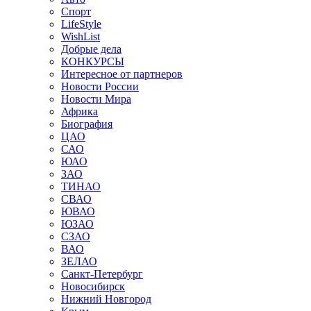
Спорт
LifeStyle
WishList
Добрые дела
КОНКУРСЫ
Интересное от партнеров
Новости России
Новости Мира
Африка
Биография
ЦАО
САО
ЮАО
ЗАО
ТИНАО
СВАО
ЮВАО
ЮЗАО
СЗАО
ВАО
ЗЕЛАО
Санкт-Петербург
Новосибирск
Нижний Новгород