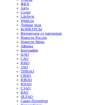
ЖКХ
Авто
Спорт
LifeStyle
WishList
Добрые дела
КОНКУРСЫ
Интересное от партнеров
Новости России
Новости Мира
Африка
Биография
ЦАО
САО
ЮАО
ЗАО
ТИНАО
СВАО
ЮВАО
ЮЗАО
СЗАО
ВАО
ЗЕЛАО
Санкт-Петербург