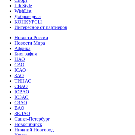
Спорт
LifeStyle
WishList
Добрые дела
КОНКУРСЫ
Интересное от партнеров
Новости России
Новости Мира
Африка
Биография
ЦАО
САО
ЮАО
ЗАО
ТИНАО
СВАО
ЮВАО
ЮЗАО
СЗАО
ВАО
ЗЕЛАО
Санкт-Петербург
Новосибирск
Нижний Новгород