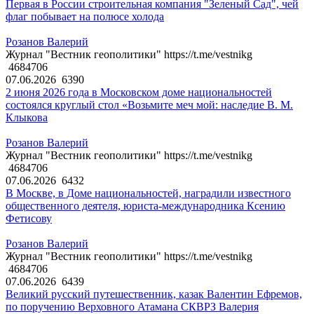
Первая в России строительная компания "Зеленый Сад", чей
флаг побывает на полюсе холода
Розанов Валерий
Журнал "Вестник геополитики" https://t.me/vestnikg
4684706
07.06.2026
6390
2 июня 2026 года в Московском доме национальностей
состоялся круглый стол «Возьмите меч мой: наследие В. М.
Клыкова
Розанов Валерий
Журнал "Вестник геополитики" https://t.me/vestnikg
4684706
07.06.2026
6432
В Москве, в Доме национальностей, наградили известного
общественного деятеля, юриста-международника Ксению
Фетисову
Розанов Валерий
Журнал "Вестник геополитики" https://t.me/vestnikg
4684706
07.06.2026
6439
Великий русский путешественник, казак Валентин Ефремов,
по поручению Верховного Атамана СКВРЗ Валерия