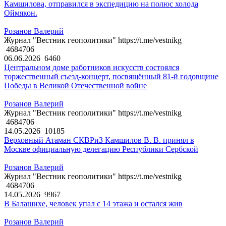
Камшилова, отправился в экспедицию на полюс холода
Оймякон.
Розанов Валерий
Журнал "Вестник геополитики" https://t.me/vestnikg
4684706
06.06.2026
6460
Центральном доме работников искусств состоялся
торжественный съезд-концерт, посвящённый 81-й годовщине
Победы в Великой Отечественной войне
Розанов Валерий
Журнал "Вестник геополитики" https://t.me/vestnikg
4684706
14.05.2026
10185
Верховный Атаман СКВРиЗ Камшилов В. В. принял в
Москве официальную делегацию Республики Сербской
Розанов Валерий
Журнал "Вестник геополитики" https://t.me/vestnikg
4684706
14.05.2026
9967
В Балашихе, человек упал с 14 этажа и остался жив
Розанов Валерий