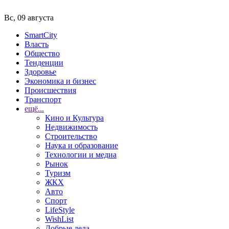
Вс, 09 августа
SmartCity
Власть
Общество
Тенденции
Здоровье
Экономика и бизнес
Происшествия
Транспорт
ещё...
Кино и Культура
Недвижимость
Строительство
Наука и образование
Технологии и медиа
Рынок
Туризм
ЖКХ
Авто
Спорт
LifeStyle
WishList
Добрые дела