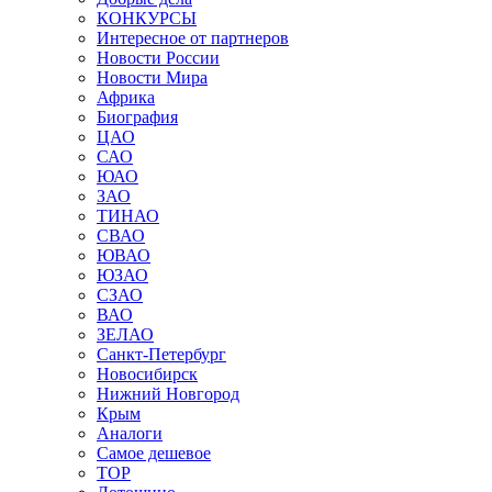
КОНКУРСЫ
Интересное от партнеров
Новости России
Новости Мира
Африка
Биография
ЦАО
САО
ЮАО
ЗАО
ТИНАО
СВАО
ЮВАО
ЮЗАО
СЗАО
ВАО
ЗЕЛАО
Санкт-Петербург
Новосибирск
Нижний Новгород
Крым
Аналоги
Самое дешевое
TOP