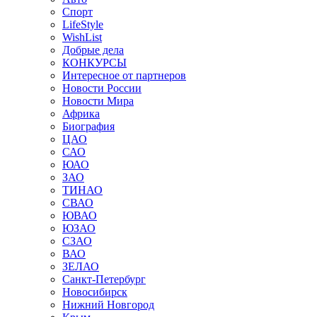
Спорт
LifeStyle
WishList
Добрые дела
КОНКУРСЫ
Интересное от партнеров
Новости России
Новости Мира
Африка
Биография
ЦАО
САО
ЮАО
ЗАО
ТИНАО
СВАО
ЮВАО
ЮЗАО
СЗАО
ВАО
ЗЕЛАО
Санкт-Петербург
Новосибирск
Нижний Новгород