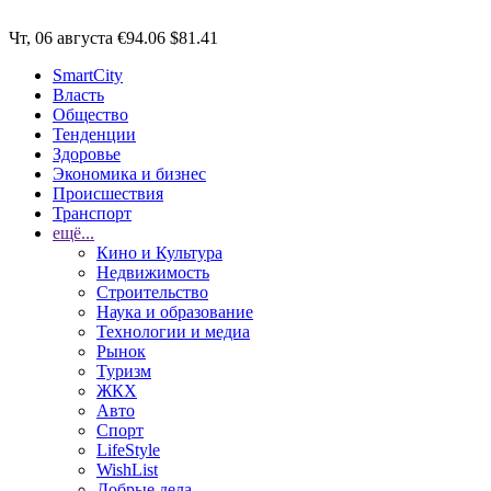
Чт, 06 августа
€94.06
$81.41
SmartCity
Власть
Общество
Тенденции
Здоровье
Экономика и бизнес
Происшествия
Транспорт
ещё...
Кино и Культура
Недвижимость
Строительство
Наука и образование
Технологии и медиа
Рынок
Туризм
ЖКХ
Авто
Спорт
LifeStyle
WishList
Добрые дела