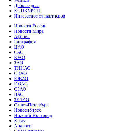
WishList
Добрые дела
КОНКУРСЫ
Интересное от партнеров
Новости России
Новости Мира
Африка
Биография
ЦАО
САО
ЮАО
ЗАО
ТИНАО
СВАО
ЮВАО
ЮЗАО
СЗАО
ВАО
ЗЕЛАО
Санкт-Петербург
Новосибирск
Нижний Новгород
Крым
Аналоги