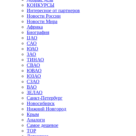
КОНКУРСЫ
Интересное от партнеров
Новости России
Новости Мира
Африка
Биография
ЦАО
САО
ЮАО
ЗАО
ТИНАО
СВАО
ЮВАО
ЮЗАО
СЗАО
ВАО
ЗЕЛАО
Санкт-Петербург
Новосибирск
Нижний Новгород
Крым
Аналоги
Самое дешевое
TOP