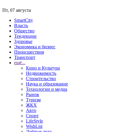
Пт, 07 августа
SmartCity
Власть
Общество
Тенденции
Здоровье
Экономика и бизнес
Происшествия
Транспорт
ещё...
Кино и Культура
Недвижимость
Строительство
Наука и образование
Технологии и медиа
Рынок
Туризм
ЖКХ
Авто
Спорт
LifeStyle
WishList
Добрые дела