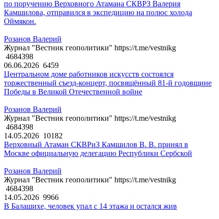
по поручению Верховного Атамана СКВРЗ Валерия
Камшилова, отправился в экспедицию на полюс холода
Оймякон.
Розанов Валерий
Журнал "Вестник геополитики" https://t.me/vestnikg
4684398
06.06.2026
6459
Центральном доме работников искусств состоялся
торжественный съезд-концерт, посвящённый 81-й годовщине
Победы в Великой Отечественной войне
Розанов Валерий
Журнал "Вестник геополитики" https://t.me/vestnikg
4684398
14.05.2026
10182
Верховный Атаман СКВРиЗ Камшилов В. В. принял в
Москве официальную делегацию Республики Сербской
Розанов Валерий
Журнал "Вестник геополитики" https://t.me/vestnikg
4684398
14.05.2026
9966
В Балашихе, человек упал с 14 этажа и остался жив