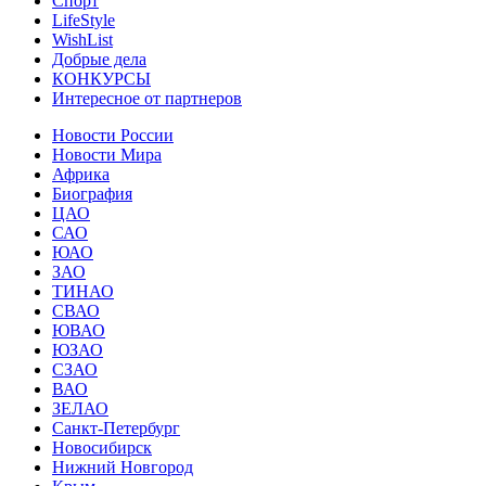
Спорт
LifeStyle
WishList
Добрые дела
КОНКУРСЫ
Интересное от партнеров
Новости России
Новости Мира
Африка
Биография
ЦАО
САО
ЮАО
ЗАО
ТИНАО
СВАО
ЮВАО
ЮЗАО
СЗАО
ВАО
ЗЕЛАО
Санкт-Петербург
Новосибирск
Нижний Новгород