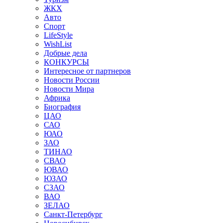
ЖКХ
Авто
Спорт
LifeStyle
WishList
Добрые дела
КОНКУРСЫ
Интересное от партнеров
Новости России
Новости Мира
Африка
Биография
ЦАО
САО
ЮАО
ЗАО
ТИНАО
СВАО
ЮВАО
ЮЗАО
СЗАО
ВАО
ЗЕЛАО
Санкт-Петербург