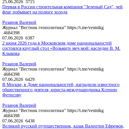
25.06.2026
3715
Первая в России строительная компания "Зеленый Сад", чей
флаг побывает на полюсе холода
Розанов Валерий
Журнал "Вестник геополитики" https://t.me/vestnikg
4684398
07.06.2026
6387
2 июня 2026 года в Московском доме национальностей
состоялся круглый стол «Возьмите меч мой: наследие В. М.
Клыкова
Розанов Валерий
Журнал "Вестник геополитики" https://t.me/vestnikg
4684398
07.06.2026
6429
В Москве, в Доме национальностей, наградили известного
общественного деятеля, юриста-международника Ксению
Фетисову
Розанов Валерий
Журнал "Вестник геополитики" https://t.me/vestnikg
4684398
07.06.2026
6438
Великий русский путешественник, казак Валентин Ефремов,