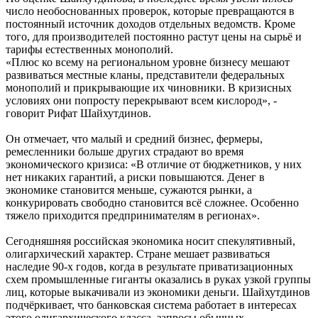
число необоснованных проверок, которые превращаются в
постоянный источник доходов отдельных ведомств. Кроме
того, для производителей постоянно растут цены на сырьё и
тарифы естественных монополий.
«Плюс ко всему на региональном уровне бизнесу мешают
развиваться местные кланы, представители федеральных
монополий и прикрывающие их чиновники. В кризисных
условиях они попросту перекрывают всем кислород», -
говорит Рифат Шайхутдинов.
Он отмечает, что малый и средний бизнес, фермеры,
ремесленники больше других страдают во время
экономического кризиса: «В отличие от бюджетников, у них
нет никаких гарантий, а риски повышаются. Денег в
экономике становится меньше, сужаются рынки, а
конкурировать свободно становится всё сложнее. Особенно
тяжело приходится предпринимателям в регионах».
Сегодняшняя российская экономика носит спекулятивный,
олигархический характер. Стране мешает развиваться
наследие 90-х годов, когда в результате приватизационных
схем промышленные гиганты оказались в руках узкой группы
лиц, которые выкачивали из экономики деньги. Шайхутдинов
подчёркивает, что банковская система работает в интересах
этого олигархического класса, запросы обычных