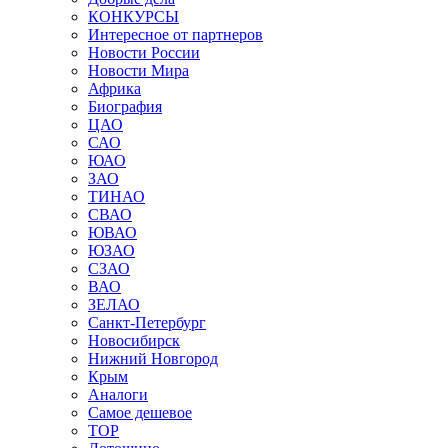
КОНКУРСЫ
Интересное от партнеров
Новости России
Новости Мира
Африка
Биография
ЦАО
САО
ЮАО
ЗАО
ТИНАО
СВАО
ЮВАО
ЮЗАО
СЗАО
ВАО
ЗЕЛАО
Санкт-Петербург
Новосибирск
Нижний Новгород
Крым
Аналоги
Самое дешевое
TOP