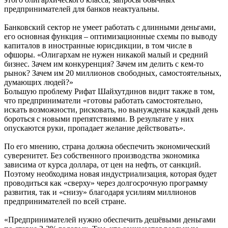
предпринимателей для банков неактуальны.
Банковский сектор не умеет работать с длинными деньгами,
его основная функция – оптимизационные схемы по выводу
капиталов в иностранные юрисдикции, в том числе в
офшоры. «Олигархам не нужен никакой малый и средний
бизнес. Зачем им конкуренция? Зачем им делить с кем-то
рынок? Зачем им 20 миллионов свободных, самостоятельных,
думающих людей?»
Большую проблему Рифат Шайхутдинов видит также в том,
что предприниматели «готовы работать самостоятельно,
искать возможности, рисковать, но вынуждены каждый день
бороться с новыми препятствиями. В результате у них
опускаются руки, пропадает желание действовать».
По его мнению, страна должна обеспечить экономический
суверенитет. Без собственного производства экономика
зависима от курса доллара, от цен на нефть, от санкций.
Поэтому необходима новая индустриализация, которая будет
проводиться как «сверху» через долгосрочную программу
развития, так и «снизу» благодаря усилиям миллионов
предпринимателей по всей стране.
«Предпринимателей нужно обеспечить дешёвыми деньгами