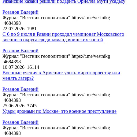
Рязанские казаки решили подарить Орнелла Мути усадьбу
Розанов Валерий
Журнал "Вестник геополитики" https://t.me/vestnikg
4684398
22.07.2026
1981
С 6 по 9 июля в Рязани проходил чемпионат Московского
военного округа среди команд воинских частей
Розанов Валерий
Журнал "Вестник геополитики" https://t.me/vestnikg
4684398
10.07.2026
16114
Военные учения в Армении: учить миротворчеству или
менять лагерь?
Розанов Валерий
Журнал "Вестник геополитики" https://t.me/vestnikg
4684398
25.06.2026
3745
Удары дронами по Москве- это военное преступление
Розанов Валерий
Журнал "Вестник геополитики" https://t.me/vestnikg
4684398