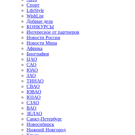
Спорт
LifeStyle
WishList
Добрые дела
КОНКУРСЫ
Интересное от партнеров
Новости России
Новости Мира
Африка
Биография
ЦАО
САО
ЮАО
ЗАО
ТИНАО
СВАО
ЮВАО
ЮЗАО
СЗАО
ВАО
ЗЕЛАО
Санкт-Петербург
Новосибирск
Нижний Новгород