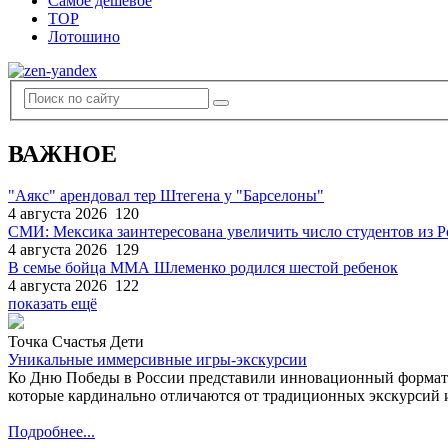
Самое дешевое
TOP
Лотошино
ВАЖНОЕ
"Аякс" арендовал тер Штегена у "Барселоны"
4 августа 2026
120
СМИ: Мексика заинтересована увеличить число студентов из 
4 августа 2026
129
В семье бойца ММА Шлеменко родился шестой ребенок
4 августа 2026
122
показать ещё
Точка Счастья Дети
Уникальные иммерсивные игры-экскурсии
Ко Дню Победы в России представили инновационный формат
которые кардинально отличаются от традиционных экскурсий и
Подробнее...