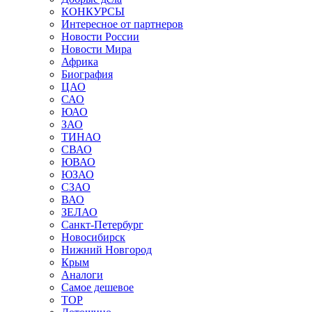
КОНКУРСЫ
Интересное от партнеров
Новости России
Новости Мира
Африка
Биография
ЦАО
САО
ЮАО
ЗАО
ТИНАО
СВАО
ЮВАО
ЮЗАО
СЗАО
ВАО
ЗЕЛАО
Санкт-Петербург
Новосибирск
Нижний Новгород
Крым
Аналоги
Самое дешевое
TOP