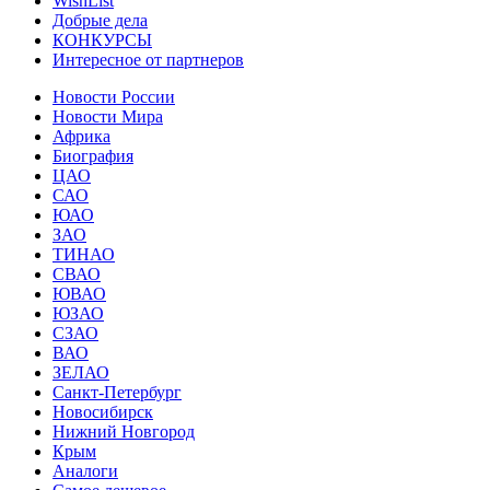
WishList
Добрые дела
КОНКУРСЫ
Интересное от партнеров
Новости России
Новости Мира
Африка
Биография
ЦАО
САО
ЮАО
ЗАО
ТИНАО
СВАО
ЮВАО
ЮЗАО
СЗАО
ВАО
ЗЕЛАО
Санкт-Петербург
Новосибирск
Нижний Новгород
Крым
Аналоги