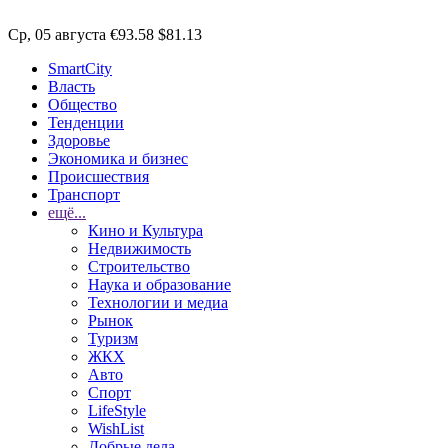
Ср, 05 августа
€93.58
$81.13
SmartCity
Власть
Общество
Тенденции
Здоровье
Экономика и бизнес
Происшествия
Транспорт
ещё...
Кино и Культура
Недвижимость
Строительство
Наука и образование
Технологии и медиа
Рынок
Туризм
ЖКХ
Авто
Спорт
LifeStyle
WishList
Добрые дела