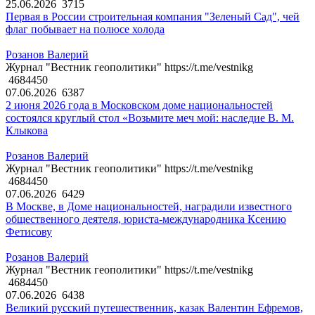
25.06.2026
3715
Первая в России строительная компания "Зеленый Сад", чей
флаг побывает на полюсе холода
Розанов Валерий
Журнал "Вестник геополитики" https://t.me/vestnikg
4684450
07.06.2026
6387
2 июня 2026 года в Московском доме национальностей
состоялся круглый стол «Возьмите меч мой: наследие В. М.
Клыкова
Розанов Валерий
Журнал "Вестник геополитики" https://t.me/vestnikg
4684450
07.06.2026
6429
В Москве, в Доме национальностей, наградили известного
общественного деятеля, юриста-международника Ксению
Фетисову
Розанов Валерий
Журнал "Вестник геополитики" https://t.me/vestnikg
4684450
07.06.2026
6438
Великий русский путешественник, казак Валентин Ефремов,