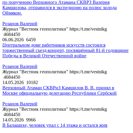
по поручению Верховного Атамана СКВРЗ Валерия
Камшилова, отправился в экспедицию на полюс холода
Оймякон.
Розанов Валерий
Журнал "Вестник геополитики" https://t.me/vestnikg
4684450
06.06.2026
6459
Центральном доме работников искусств состоялся
торжественный съезд-концерт, посвящённый 81-й годовщине
Победы в Великой Отечественной войне
Розанов Валерий
Журнал "Вестник геополитики" https://t.me/vestnikg
4684450
14.05.2026
10182
Верховный Атаман СКВРиЗ Камшилов В. В. принял в
Москве официальную делегацию Республики Сербской
Розанов Валерий
Журнал "Вестник геополитики" https://t.me/vestnikg
4684450
14.05.2026
9966
В Балашихе, человек упал с 14 этажа и остался жив