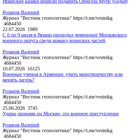
Рязанские казаки решили подарить Орнелла Мути усадьбу
Розанов Валерий
Журнал "Вестник геополитики" https://t.me/vestnikg
4684450
22.07.2026
1989
С 6 по 9 июля в Рязани проходил чемпионат Московского
военного округа среди команд воинских частей
Розанов Валерий
Журнал "Вестник геополитики" https://t.me/vestnikg
4684450
10.07.2026
16125
Военные учения в Армении: учить миротворчеству или
менять лагерь?
Розанов Валерий
Журнал "Вестник геополитики" https://t.me/vestnikg
4684450
25.06.2026
3745
Удары дронами по Москве- это военное преступление
Розанов Валерий
Журнал "Вестник геополитики" https://t.me/vestnikg
4684450