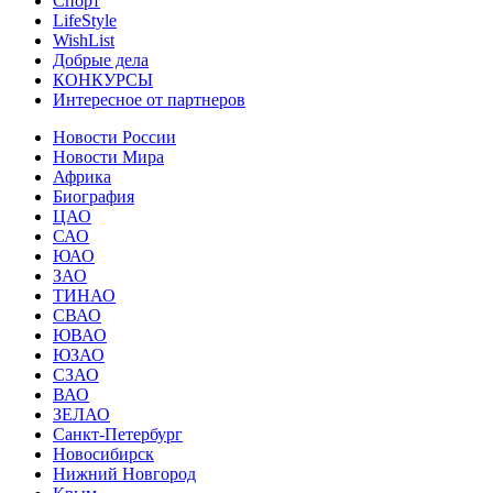
Спорт
LifeStyle
WishList
Добрые дела
КОНКУРСЫ
Интересное от партнеров
Новости России
Новости Мира
Африка
Биография
ЦАО
САО
ЮАО
ЗАО
ТИНАО
СВАО
ЮВАО
ЮЗАО
СЗАО
ВАО
ЗЕЛАО
Санкт-Петербург
Новосибирск
Нижний Новгород