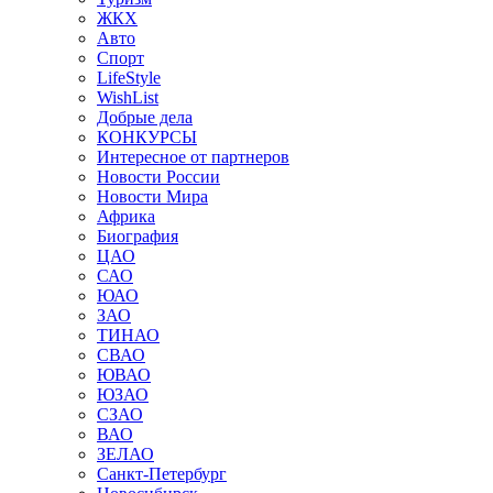
ЖКХ
Авто
Спорт
LifeStyle
WishList
Добрые дела
КОНКУРСЫ
Интересное от партнеров
Новости России
Новости Мира
Африка
Биография
ЦАО
САО
ЮАО
ЗАО
ТИНАО
СВАО
ЮВАО
ЮЗАО
СЗАО
ВАО
ЗЕЛАО
Санкт-Петербург