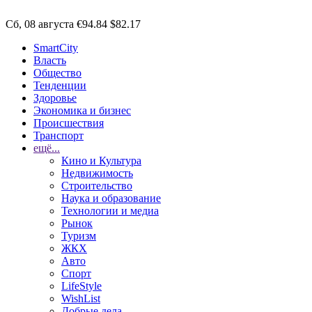
Сб, 08 августа
€94.84
$82.17
SmartCity
Власть
Общество
Тенденции
Здоровье
Экономика и бизнес
Происшествия
Транспорт
ещё...
Кино и Культура
Недвижимость
Строительство
Наука и образование
Технологии и медиа
Рынок
Туризм
ЖКХ
Авто
Спорт
LifeStyle
WishList
Добрые дела