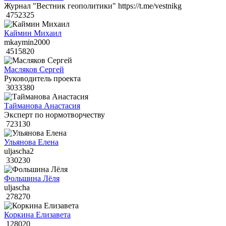
Журнал "Вестник геополитики" https://t.me/vestnikg
4752325
Каймин Михаил
mkaymin2000
4515820
Масляков Сергей
Руководитель проекта
3033380
Тайманова Анастасия
Эксперт по нормотворчеству
723130
Ульянова Елена
uljascha2
330230
Фольшина Лёля
uljascha
278270
Коркина Елизавета
128020