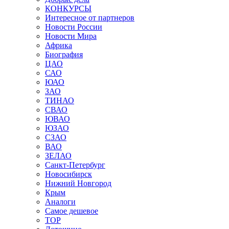
КОНКУРСЫ
Интересное от партнеров
Новости России
Новости Мира
Африка
Биография
ЦАО
САО
ЮАО
ЗАО
ТИНАО
СВАО
ЮВАО
ЮЗАО
СЗАО
ВАО
ЗЕЛАО
Санкт-Петербург
Новосибирск
Нижний Новгород
Крым
Аналоги
Самое дешевое
TOP