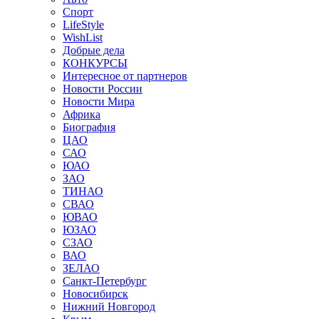
Спорт
LifeStyle
WishList
Добрые дела
КОНКУРСЫ
Интересное от партнеров
Новости России
Новости Мира
Африка
Биография
ЦАО
САО
ЮАО
ЗАО
ТИНАО
СВАО
ЮВАО
ЮЗАО
СЗАО
ВАО
ЗЕЛАО
Санкт-Петербург
Новосибирск
Нижний Новгород