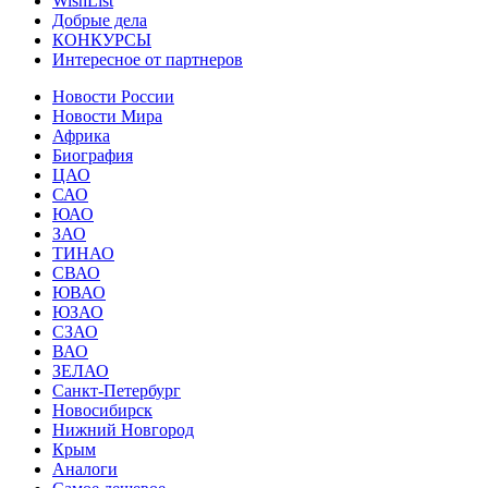
WishList
Добрые дела
КОНКУРСЫ
Интересное от партнеров
Новости России
Новости Мира
Африка
Биография
ЦАО
САО
ЮАО
ЗАО
ТИНАО
СВАО
ЮВАО
ЮЗАО
СЗАО
ВАО
ЗЕЛАО
Санкт-Петербург
Новосибирск
Нижний Новгород
Крым
Аналоги