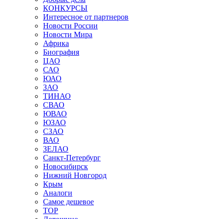
КОНКУРСЫ
Интересное от партнеров
Новости России
Новости Мира
Африка
Биография
ЦАО
САО
ЮАО
ЗАО
ТИНАО
СВАО
ЮВАО
ЮЗАО
СЗАО
ВАО
ЗЕЛАО
Санкт-Петербург
Новосибирск
Нижний Новгород
Крым
Аналоги
Самое дешевое
TOP