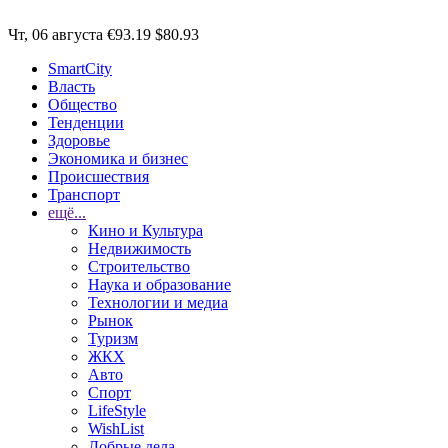
Чт, 06 августа
€93.19
$80.93
SmartCity
Власть
Общество
Тенденции
Здоровье
Экономика и бизнес
Происшествия
Транспорт
ещё...
Кино и Культура
Недвижимость
Строительство
Наука и образование
Технологии и медиа
Рынок
Туризм
ЖКХ
Авто
Спорт
LifeStyle
WishList
Добрые дела