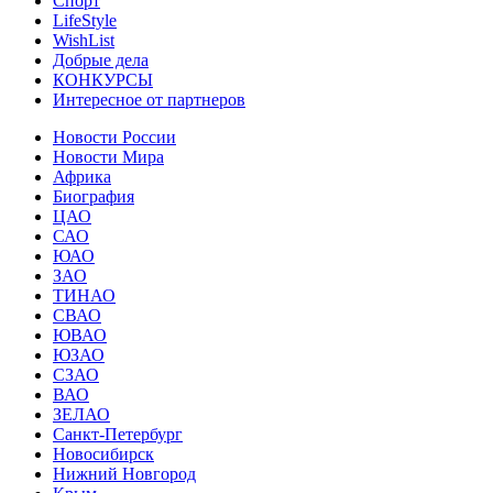
Спорт
LifeStyle
WishList
Добрые дела
КОНКУРСЫ
Интересное от партнеров
Новости России
Новости Мира
Африка
Биография
ЦАО
САО
ЮАО
ЗАО
ТИНАО
СВАО
ЮВАО
ЮЗАО
СЗАО
ВАО
ЗЕЛАО
Санкт-Петербург
Новосибирск
Нижний Новгород