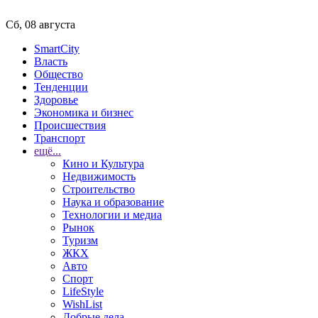
Сб, 08 августа
SmartCity
Власть
Общество
Тенденции
Здоровье
Экономика и бизнес
Происшествия
Транспорт
ещё...
Кино и Культура
Недвижимость
Строительство
Наука и образование
Технологии и медиа
Рынок
Туризм
ЖКХ
Авто
Спорт
LifeStyle
WishList
Добрые дела