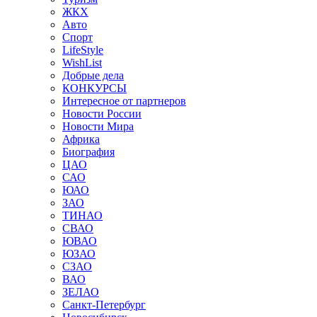
ЖКХ
Авто
Спорт
LifeStyle
WishList
Добрые дела
КОНКУРСЫ
Интересное от партнеров
Новости России
Новости Мира
Африка
Биография
ЦАО
САО
ЮАО
ЗАО
ТИНАО
СВАО
ЮВАО
ЮЗАО
СЗАО
ВАО
ЗЕЛАО
Санкт-Петербург