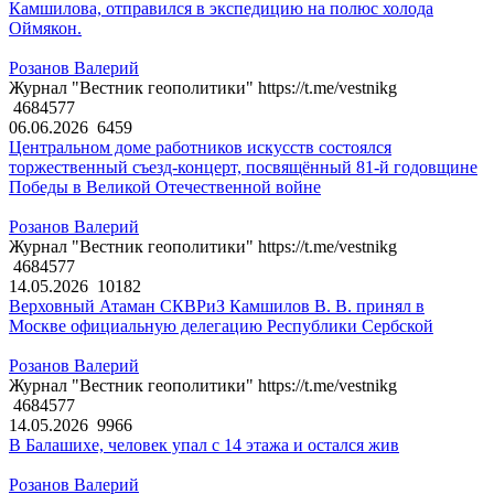
Камшилова, отправился в экспедицию на полюс холода
Оймякон.
Розанов Валерий
Журнал "Вестник геополитики" https://t.me/vestnikg
4684577
06.06.2026
6459
Центральном доме работников искусств состоялся
торжественный съезд-концерт, посвящённый 81-й годовщине
Победы в Великой Отечественной войне
Розанов Валерий
Журнал "Вестник геополитики" https://t.me/vestnikg
4684577
14.05.2026
10182
Верховный Атаман СКВРиЗ Камшилов В. В. принял в
Москве официальную делегацию Республики Сербской
Розанов Валерий
Журнал "Вестник геополитики" https://t.me/vestnikg
4684577
14.05.2026
9966
В Балашихе, человек упал с 14 этажа и остался жив
Розанов Валерий