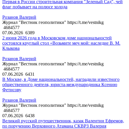
Первая в России строительная компания "Зеленый Сад", чей
флаг побывает на полюсе холода
Розанов Валерий
Журнал "Вестник геополитики" https://t.me/vestnikg
4684577
07.06.2026
6389
2 июня 2026 года в Московском доме национальностей
состоялся круглый стол «Возьмите меч мой: наследие В. М.
Клыкова
Розанов Валерий
Журнал "Вестник геополитики" https://t.me/vestnikg
4684577
07.06.2026
6431
В Москве, в Доме национальностей, наградили известного
общественного деятеля, юриста-международника Ксению
Фетисову
Розанов Валерий
Журнал "Вестник геополитики" https://t.me/vestnikg
4684577
07.06.2026
6438
Великий русский путешественник, казак Валентин Ефремов,
по поручению Верховного Атамана СКВРЗ Валерия