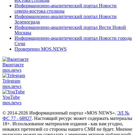
востока столицы
Информационно-аналитический портал Новости
северо-востока столицы
Информационно-аналитический портал Новости
Зеленограда
Информационно-аналитический портал Вести Новой
Москвы
Информационно-аналитический портал Новости города
Сочи
Проверенно MOS.NEWS
Вконтакте
mos.
news
Telegram
mos.
news
YouTube
mos.
news
© 2014-2026 Информационный портал «MOS NEWS».
ЭЛ №
ФС 77 - 68927
. Настоящий ресурс может содержать материалы
18+. Использование материалов издания - как вам угодно,
никаких претензий со стороны нашего СМИ не будет. Мнение
редакции может не совпадать с мнением авторов публикаций.