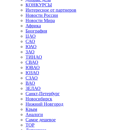
КОНКУРСЫ
Интересное от партнеров
Новости России
Новости Мира
Африка
Биография
ЦАО
САО
ЮАО
ЗАО
ТИНАО
СВАО
ЮВАО
ЮЗАО
СЗАО
ВАО
ЗЕЛАО
Санкт-Петербург
Новосибирск
Нижний Новгород
Крым
Аналоги
Самое дешевое
TOP