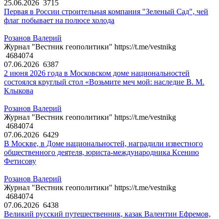
25.06.2026
3715
Первая в России строительная компания "Зеленый Сад", чей
флаг побывает на полюсе холода
Розанов Валерий
Журнал "Вестник геополитики" https://t.me/vestnikg
4684074
07.06.2026
6387
2 июня 2026 года в Московском доме национальностей
состоялся круглый стол «Возьмите меч мой: наследие В. М.
Клыкова
Розанов Валерий
Журнал "Вестник геополитики" https://t.me/vestnikg
4684074
07.06.2026
6429
В Москве, в Доме национальностей, наградили известного
общественного деятеля, юриста-международника Ксению
Фетисову
Розанов Валерий
Журнал "Вестник геополитики" https://t.me/vestnikg
4684074
07.06.2026
6438
Великий русский путешественник, казак Валентин Ефремов,