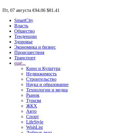
Пт, 07 августа
€94.06
$81.41
SmartCity
Власть
Общество
Тенденции
Здоровье
Экономика и бизнес
Происшествия
Транспорт
ещё...
Кино и Культура
Недвижимость
Строительство
Наука и образование
Технологии и медиа
Рынок
Туризм
ЖКХ
Авто
Спорт
LifeStyle
WishList
Добрые дела