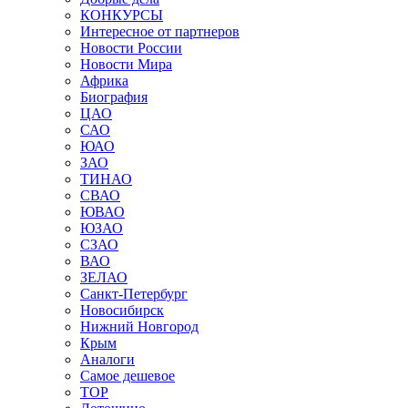
КОНКУРСЫ
Интересное от партнеров
Новости России
Новости Мира
Африка
Биография
ЦАО
САО
ЮАО
ЗАО
ТИНАО
СВАО
ЮВАО
ЮЗАО
СЗАО
ВАО
ЗЕЛАО
Санкт-Петербург
Новосибирск
Нижний Новгород
Крым
Аналоги
Самое дешевое
TOP