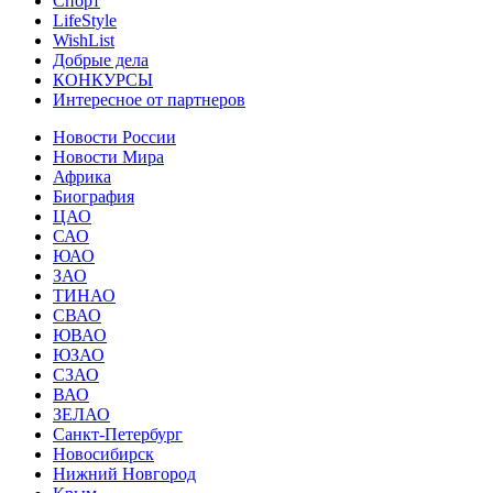
Спорт
LifeStyle
WishList
Добрые дела
КОНКУРСЫ
Интересное от партнеров
Новости России
Новости Мира
Африка
Биография
ЦАО
САО
ЮАО
ЗАО
ТИНАО
СВАО
ЮВАО
ЮЗАО
СЗАО
ВАО
ЗЕЛАО
Санкт-Петербург
Новосибирск
Нижний Новгород