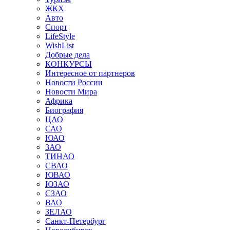
ЖКХ
Авто
Спорт
LifeStyle
WishList
Добрые дела
КОНКУРСЫ
Интересное от партнеров
Новости России
Новости Мира
Африка
Биография
ЦАО
САО
ЮАО
ЗАО
ТИНАО
СВАО
ЮВАО
ЮЗАО
СЗАО
ВАО
ЗЕЛАО
Санкт-Петербург