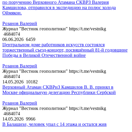
по поручению Верховного Атамана СКВРЗ Валерия
Камшилова, отправился в экспедицию на полюс холода
Оймякон.
Розанов Валерий
Журнал "Вестник геополитики" https://t.me/vestnikg
4684074
06.06.2026
6459
Центральном доме работников искусств состоялся
торжественный съезд-концерт, посвящённый 81-й годовщине
Победы в Великой Отечественной войне
Розанов Валерий
Журнал "Вестник геополитики" https://t.me/vestnikg
4684074
14.05.2026
10182
Верховный Атаман СКВРиЗ Камшилов В. В. принял в
Москве официальную делегацию Республики Сербской
Розанов Валерий
Журнал "Вестник геополитики" https://t.me/vestnikg
4684074
14.05.2026
9966
В Балашихе, человек упал с 14 этажа и остался жив