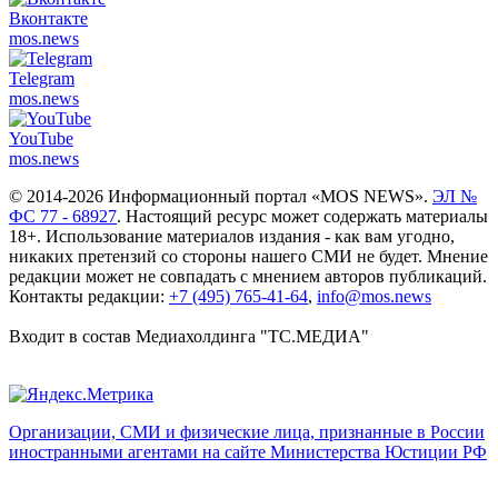
Вконтакте
mos.
news
Telegram
mos.
news
YouTube
mos.
news
© 2014-2026 Информационный портал «MOS NEWS».
ЭЛ №
ФС 77 - 68927
. Настоящий ресурс может содержать материалы
18+. Использование материалов издания - как вам угодно,
никаких претензий со стороны нашего СМИ не будет. Мнение
редакции может не совпадать с мнением авторов публикаций.
Контакты редакции:
+7 (495) 765-41-64
,
info@mos.news
Входит в состав Медиахолдинга "ТС.МЕДИА"
Организации, СМИ и физические лица, признанные в России
иностранными агентами на сайте Министерства Юстиции РФ