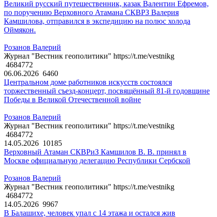
Великий русский путешественник, казак Валентин Ефремов,
по поручению Верховного Атамана СКВРЗ Валерия
Камшилова, отправился в экспедицию на полюс холода
Оймякон.
Розанов Валерий
Журнал "Вестник геополитики" https://t.me/vestnikg
4684772
06.06.2026
6460
Центральном доме работников искусств состоялся
торжественный съезд-концерт, посвящённый 81-й годовщине
Победы в Великой Отечественной войне
Розанов Валерий
Журнал "Вестник геополитики" https://t.me/vestnikg
4684772
14.05.2026
10185
Верховный Атаман СКВРиЗ Камшилов В. В. принял в
Москве официальную делегацию Республики Сербской
Розанов Валерий
Журнал "Вестник геополитики" https://t.me/vestnikg
4684772
14.05.2026
9967
В Балашихе, человек упал с 14 этажа и остался жив