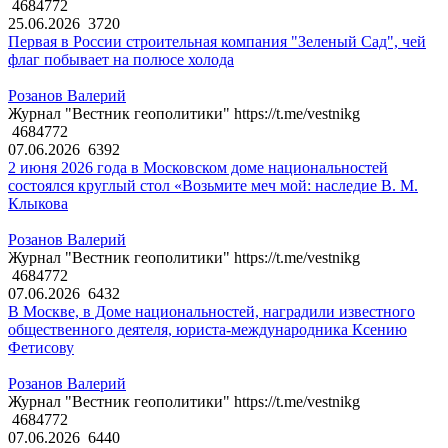
4684772
25.06.2026
3720
Первая в России строительная компания "Зеленый Сад", чей
флаг побывает на полюсе холода
Розанов Валерий
Журнал "Вестник геополитики" https://t.me/vestnikg
4684772
07.06.2026
6392
2 июня 2026 года в Московском доме национальностей
состоялся круглый стол «Возьмите меч мой: наследие В. М.
Клыкова
Розанов Валерий
Журнал "Вестник геополитики" https://t.me/vestnikg
4684772
07.06.2026
6432
В Москве, в Доме национальностей, наградили известного
общественного деятеля, юриста-международника Ксению
Фетисову
Розанов Валерий
Журнал "Вестник геополитики" https://t.me/vestnikg
4684772
07.06.2026
6440