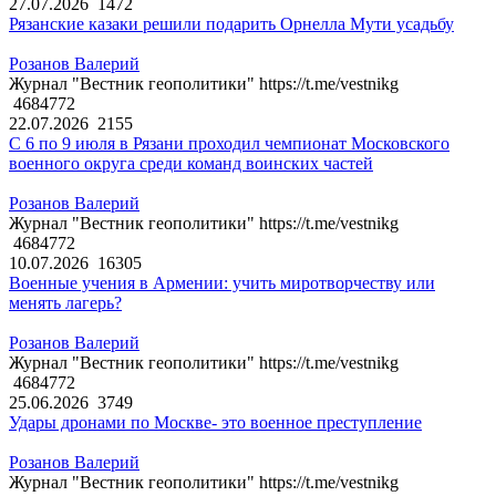
27.07.2026
1472
Рязанские казаки решили подарить Орнелла Мути усадьбу
Розанов Валерий
Журнал "Вестник геополитики" https://t.me/vestnikg
4684772
22.07.2026
2155
С 6 по 9 июля в Рязани проходил чемпионат Московского
военного округа среди команд воинских частей
Розанов Валерий
Журнал "Вестник геополитики" https://t.me/vestnikg
4684772
10.07.2026
16305
Военные учения в Армении: учить миротворчеству или
менять лагерь?
Розанов Валерий
Журнал "Вестник геополитики" https://t.me/vestnikg
4684772
25.06.2026
3749
Удары дронами по Москве- это военное преступление
Розанов Валерий
Журнал "Вестник геополитики" https://t.me/vestnikg