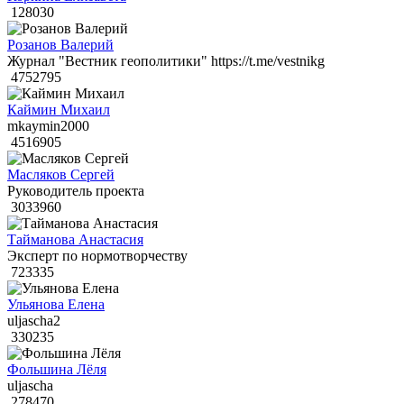
128030
Розанов Валерий
Журнал "Вестник геополитики" https://t.me/vestnikg
4752795
Каймин Михаил
mkaymin2000
4516905
Масляков Сергей
Руководитель проекта
3033960
Тайманова Анастасия
Эксперт по нормотворчеству
723335
Ульянова Елена
uljascha2
330235
Фольшина Лёля
uljascha
278470