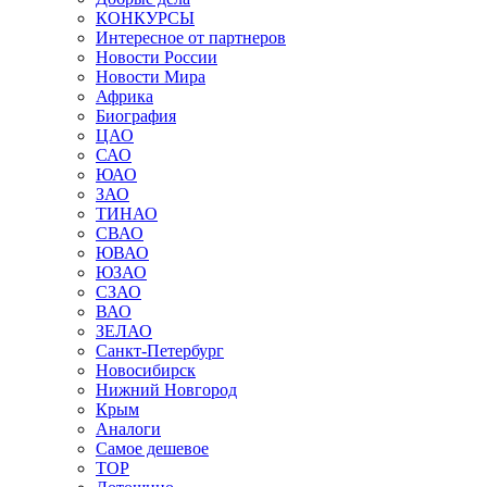
КОНКУРСЫ
Интересное от партнеров
Новости России
Новости Мира
Африка
Биография
ЦАО
САО
ЮАО
ЗАО
ТИНАО
СВАО
ЮВАО
ЮЗАО
СЗАО
ВАО
ЗЕЛАО
Санкт-Петербург
Новосибирск
Нижний Новгород
Крым
Аналоги
Самое дешевое
TOP