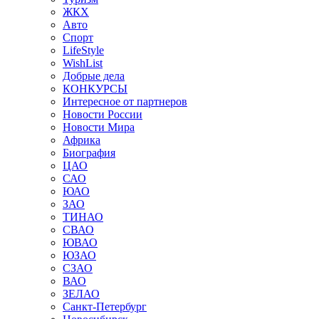
ЖКХ
Авто
Спорт
LifeStyle
WishList
Добрые дела
КОНКУРСЫ
Интересное от партнеров
Новости России
Новости Мира
Африка
Биография
ЦАО
САО
ЮАО
ЗАО
ТИНАО
СВАО
ЮВАО
ЮЗАО
СЗАО
ВАО
ЗЕЛАО
Санкт-Петербург