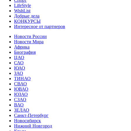
Спорт
LifeStyle
WishList
Добрые дела
КОНКУРСЫ
Интересное от партнеров
Новости России
Новости Мира
Африка
Биография
ЦАО
САО
ЮАО
ЗАО
ТИНАО
СВАО
ЮВАО
ЮЗАО
СЗАО
ВАО
ЗЕЛАО
Санкт-Петербург
Новосибирск
Нижний Новгород