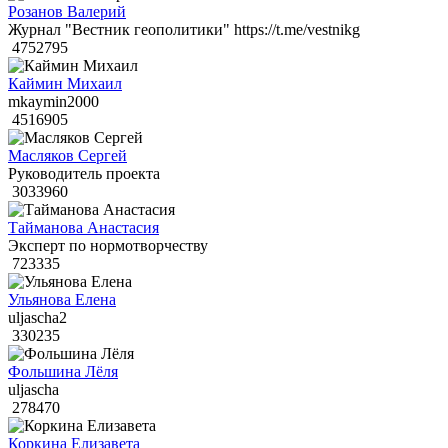
Розанов Валерий
Журнал "Вестник геополитики" https://t.me/vestnikg
4752795
Каймин Михаил
mkaymin2000
4516905
Масляков Сергей
Руководитель проекта
3033960
Тайманова Анастасия
Эксперт по нормотворчеству
723335
Ульянова Елена
uljascha2
330235
Фольшина Лёля
uljascha
278470
Коркина Елизавета