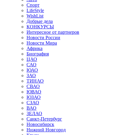
Спорт
LifeStyle
WishList
Добрые дела
КОНКУРСЫ
Интересное от партнеров
Новости России
Новости Мира
Африка
Биография
ЦАО
САО
ЮАО
ЗАО
ТИНАО
СВАО
ЮВАО
ЮЗАО
СЗАО
ВАО
ЗЕЛАО
Санкт-Петербург
Новосибирск
Нижний Новгород