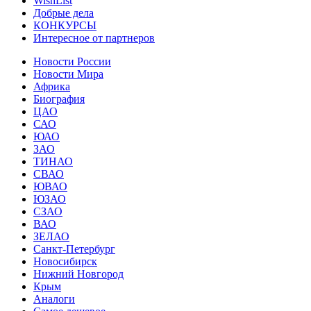
WishList
Добрые дела
КОНКУРСЫ
Интересное от партнеров
Новости России
Новости Мира
Африка
Биография
ЦАО
САО
ЮАО
ЗАО
ТИНАО
СВАО
ЮВАО
ЮЗАО
СЗАО
ВАО
ЗЕЛАО
Санкт-Петербург
Новосибирск
Нижний Новгород
Крым
Аналоги