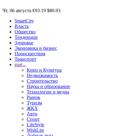
Чт, 06 августа
€93.19
$80.93
SmartCity
Власть
Общество
Тенденции
Здоровье
Экономика и бизнес
Происшествия
Транспорт
ещё...
Кино и Культура
Недвижимость
Строительство
Наука и образование
Технологии и медиа
Рынок
Туризм
ЖКХ
Авто
Спорт
LifeStyle
WishList
Добрые дела