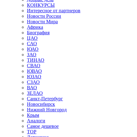
КОНКУРСЫ
Интересное от партнеров
Новости России
Новости Мира
Африка
Биография
ЦАО
САО
ЮАО
ЗАО
ТИНАО
СВАО
ЮВАО
ЮЗАО
СЗАО
ВАО
ЗЕЛАО
Санкт-Петербург
Новосибирск
Нижний Новгород
Крым
Аналоги
Самое дешевое
TOP