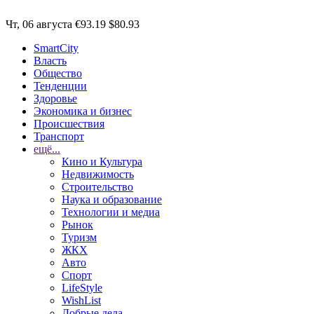
Чт, 06 августа
€93.19
$80.93
SmartCity
Власть
Общество
Тенденции
Здоровье
Экономика и бизнес
Происшествия
Транспорт
ещё...
Кино и Культура
Недвижимость
Строительство
Наука и образование
Технологии и медиа
Рынок
Туризм
ЖКХ
Авто
Спорт
LifeStyle
WishList
Добрые дела