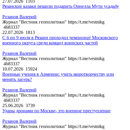
27.07.2026
1103
Рязанские казаки решили подарить Орнелла Мути усадьбу
Розанов Валерий
Журнал "Вестник геополитики" https://t.me/vestnikg
4683337
22.07.2026
1813
С 6 по 9 июля в Рязани проходил чемпионат Московского
военного округа среди команд воинских частей
Розанов Валерий
Журнал "Вестник геополитики" https://t.me/vestnikg
4683337
10.07.2026
15924
Военные учения в Армении: учить миротворчеству или
менять лагерь?
Розанов Валерий
Журнал "Вестник геополитики" https://t.me/vestnikg
4683337
25.06.2026
3739
Удары дронами по Москве- это военное преступление
Розанов Валерий
Журнал "Вестник геополитики" https://t.me/vestnikg