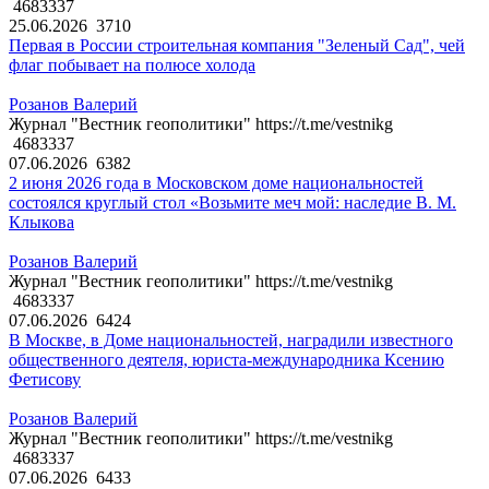
4683337
25.06.2026
3710
Первая в России строительная компания "Зеленый Сад", чей
флаг побывает на полюсе холода
Розанов Валерий
Журнал "Вестник геополитики" https://t.me/vestnikg
4683337
07.06.2026
6382
2 июня 2026 года в Московском доме национальностей
состоялся круглый стол «Возьмите меч мой: наследие В. М.
Клыкова
Розанов Валерий
Журнал "Вестник геополитики" https://t.me/vestnikg
4683337
07.06.2026
6424
В Москве, в Доме национальностей, наградили известного
общественного деятеля, юриста-международника Ксению
Фетисову
Розанов Валерий
Журнал "Вестник геополитики" https://t.me/vestnikg
4683337
07.06.2026
6433