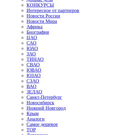
КОНКУРСЫ
Интересное от партнеров
Новости России
Новости Мира
Африка
Биография
ЦАО
САО
ЮАО
ЗАО
ТИНАО
СВАО
ЮВАО
ЮЗАО
СЗАО
ВАО
ЗЕЛАО
Санкт-Петербург
Новосибирск
Нижний Новгород
Крым
Аналоги
Самое дешевое
TOP