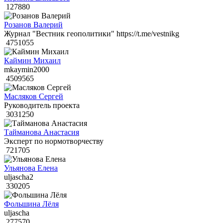
127880
Розанов Валерий
Журнал "Вестник геополитики" https://t.me/vestnikg
4751055
Каймин Михаил
mkaymin2000
4509565
Масляков Сергей
Руководитель проекта
3031250
Тайманова Анастасия
Эксперт по нормотворчеству
721705
Ульянова Елена
uljascha2
330205
Фольшина Лёля
uljascha
277570