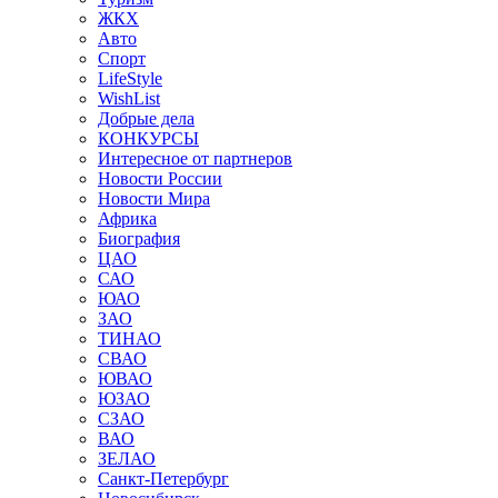
ЖКХ
Авто
Спорт
LifeStyle
WishList
Добрые дела
КОНКУРСЫ
Интересное от партнеров
Новости России
Новости Мира
Африка
Биография
ЦАО
САО
ЮАО
ЗАО
ТИНАО
СВАО
ЮВАО
ЮЗАО
СЗАО
ВАО
ЗЕЛАО
Санкт-Петербург