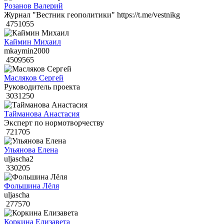
Розанов Валерий
Журнал "Вестник геополитики" https://t.me/vestnikg
4751055
Каймин Михаил
mkaymin2000
4509565
Масляков Сергей
Руководитель проекта
3031250
Тайманова Анастасия
Эксперт по нормотворчеству
721705
Ульянова Елена
uljascha2
330205
Фольшина Лёля
uljascha
277570
Коркина Елизавета