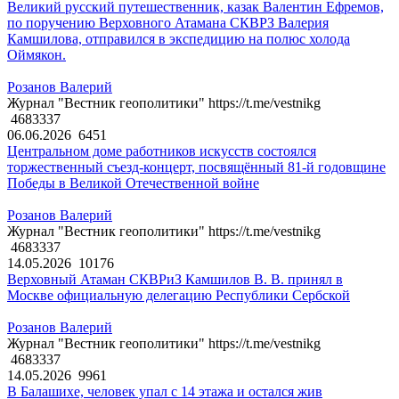
Великий русский путешественник, казак Валентин Ефремов,
по поручению Верховного Атамана СКВРЗ Валерия
Камшилова, отправился в экспедицию на полюс холода
Оймякон.
Розанов Валерий
Журнал "Вестник геополитики" https://t.me/vestnikg
4683337
06.06.2026
6451
Центральном доме работников искусств состоялся
торжественный съезд-концерт, посвящённый 81-й годовщине
Победы в Великой Отечественной войне
Розанов Валерий
Журнал "Вестник геополитики" https://t.me/vestnikg
4683337
14.05.2026
10176
Верховный Атаман СКВРиЗ Камшилов В. В. принял в
Москве официальную делегацию Республики Сербской
Розанов Валерий
Журнал "Вестник геополитики" https://t.me/vestnikg
4683337
14.05.2026
9961
В Балашихе, человек упал с 14 этажа и остался жив