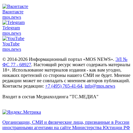
Вконтакте
mos.
news
Telegram
mos.
news
YouTube
mos.
news
© 2014-2026 Информационный портал «MOS NEWS».
ЭЛ №
ФС 77 - 68927
. Настоящий ресурс может содержать материалы
18+. Использование материалов издания - как вам угодно,
никаких претензий со стороны нашего СМИ не будет. Мнение
редакции может не совпадать с мнением авторов публикаций.
Контакты редакции:
+7 (495) 765-41-64
,
info@mos.news
Входит в состав Медиахолдинга "ТС.МЕДИА"
Организации, СМИ и физические лица, признанные в России
иностранными агентами на сайте Министерства Юстиции РФ