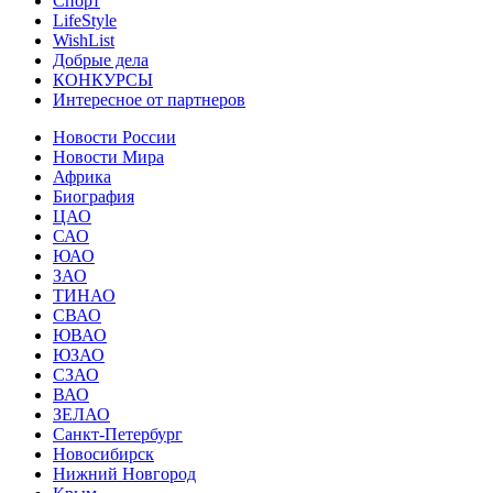
Спорт
LifeStyle
WishList
Добрые дела
КОНКУРСЫ
Интересное от партнеров
Новости России
Новости Мира
Африка
Биография
ЦАО
САО
ЮАО
ЗАО
ТИНАО
СВАО
ЮВАО
ЮЗАО
СЗАО
ВАО
ЗЕЛАО
Санкт-Петербург
Новосибирск
Нижний Новгород