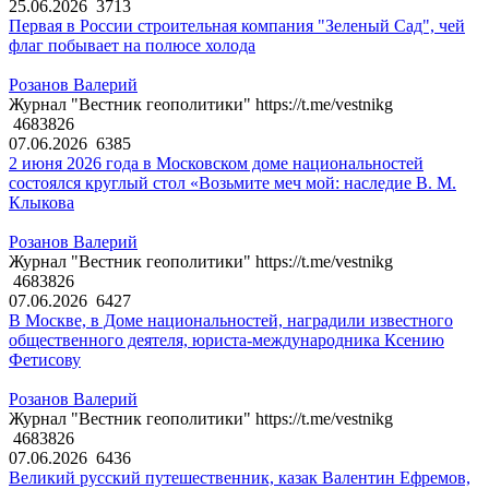
25.06.2026
3713
Первая в России строительная компания "Зеленый Сад", чей
флаг побывает на полюсе холода
Розанов Валерий
Журнал "Вестник геополитики" https://t.me/vestnikg
4683826
07.06.2026
6385
2 июня 2026 года в Московском доме национальностей
состоялся круглый стол «Возьмите меч мой: наследие В. М.
Клыкова
Розанов Валерий
Журнал "Вестник геополитики" https://t.me/vestnikg
4683826
07.06.2026
6427
В Москве, в Доме национальностей, наградили известного
общественного деятеля, юриста-международника Ксению
Фетисову
Розанов Валерий
Журнал "Вестник геополитики" https://t.me/vestnikg
4683826
07.06.2026
6436
Великий русский путешественник, казак Валентин Ефремов,