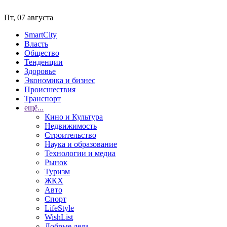
Пт, 07 августа
SmartCity
Власть
Общество
Тенденции
Здоровье
Экономика и бизнес
Происшествия
Транспорт
ещё...
Кино и Культура
Недвижимость
Строительство
Наука и образование
Технологии и медиа
Рынок
Туризм
ЖКХ
Авто
Спорт
LifeStyle
WishList
Добрые дела