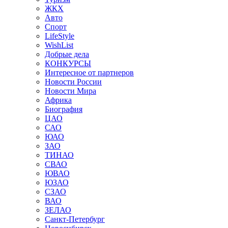
ЖКХ
Авто
Спорт
LifeStyle
WishList
Добрые дела
КОНКУРСЫ
Интересное от партнеров
Новости России
Новости Мира
Африка
Биография
ЦАО
САО
ЮАО
ЗАО
ТИНАО
СВАО
ЮВАО
ЮЗАО
СЗАО
ВАО
ЗЕЛАО
Санкт-Петербург