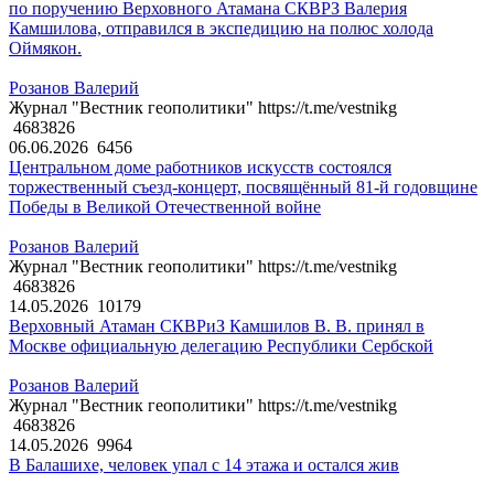
по поручению Верховного Атамана СКВРЗ Валерия
Камшилова, отправился в экспедицию на полюс холода
Оймякон.
Розанов Валерий
Журнал "Вестник геополитики" https://t.me/vestnikg
4683826
06.06.2026
6456
Центральном доме работников искусств состоялся
торжественный съезд-концерт, посвящённый 81-й годовщине
Победы в Великой Отечественной войне
Розанов Валерий
Журнал "Вестник геополитики" https://t.me/vestnikg
4683826
14.05.2026
10179
Верховный Атаман СКВРиЗ Камшилов В. В. принял в
Москве официальную делегацию Республики Сербской
Розанов Валерий
Журнал "Вестник геополитики" https://t.me/vestnikg
4683826
14.05.2026
9964
В Балашихе, человек упал с 14 этажа и остался жив