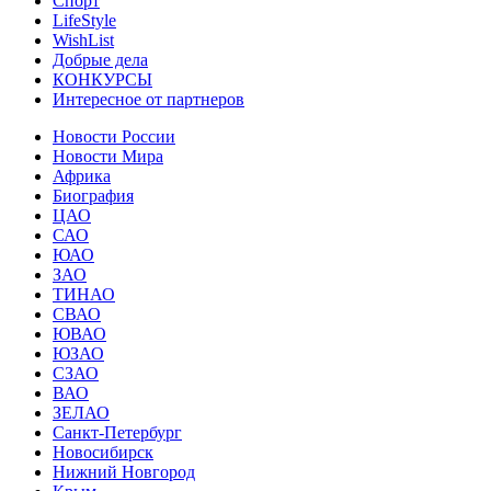
Спорт
LifeStyle
WishList
Добрые дела
КОНКУРСЫ
Интересное от партнеров
Новости России
Новости Мира
Африка
Биография
ЦАО
САО
ЮАО
ЗАО
ТИНАО
СВАО
ЮВАО
ЮЗАО
СЗАО
ВАО
ЗЕЛАО
Санкт-Петербург
Новосибирск
Нижний Новгород