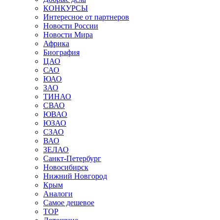
КОНКУРСЫ
Интересное от партнеров
Новости России
Новости Мира
Африка
Биография
ЦАО
САО
ЮАО
ЗАО
ТИНАО
СВАО
ЮВАО
ЮЗАО
СЗАО
ВАО
ЗЕЛАО
Санкт-Петербург
Новосибирск
Нижний Новгород
Крым
Аналоги
Самое дешевое
TOP