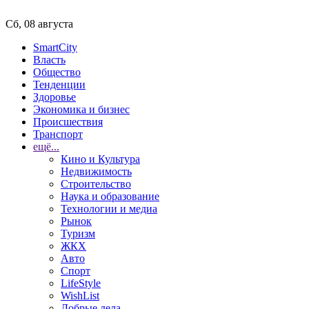
Сб, 08 августа
SmartCity
Власть
Общество
Тенденции
Здоровье
Экономика и бизнес
Происшествия
Транспорт
ещё...
Кино и Культура
Недвижимость
Строительство
Наука и образование
Технологии и медиа
Рынок
Туризм
ЖКХ
Авто
Спорт
LifeStyle
WishList
Добрые дела