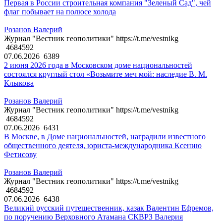
Первая в России строительная компания "Зеленый Сад", чей
флаг побывает на полюсе холода
Розанов Валерий
Журнал "Вестник геополитики" https://t.me/vestnikg
4684592
07.06.2026
6389
2 июня 2026 года в Московском доме национальностей
состоялся круглый стол «Возьмите меч мой: наследие В. М.
Клыкова
Розанов Валерий
Журнал "Вестник геополитики" https://t.me/vestnikg
4684592
07.06.2026
6431
В Москве, в Доме национальностей, наградили известного
общественного деятеля, юриста-международника Ксению
Фетисову
Розанов Валерий
Журнал "Вестник геополитики" https://t.me/vestnikg
4684592
07.06.2026
6438
Великий русский путешественник, казак Валентин Ефремов,
по поручению Верховного Атамана СКВРЗ Валерия