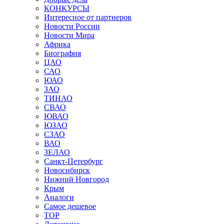
КОНКУРСЫ
Интересное от партнеров
Новости России
Новости Мира
Африка
Биография
ЦАО
САО
ЮАО
ЗАО
ТИНАО
СВАО
ЮВАО
ЮЗАО
СЗАО
ВАО
ЗЕЛАО
Санкт-Петербург
Новосибирск
Нижний Новгород
Крым
Аналоги
Самое дешевое
TOP