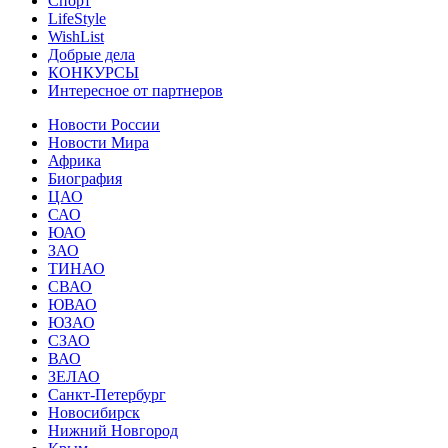
Спорт
LifeStyle
WishList
Добрые дела
КОНКУРСЫ
Интересное от партнеров
Новости России
Новости Мира
Африка
Биография
ЦАО
САО
ЮАО
ЗАО
ТИНАО
СВАО
ЮВАО
ЮЗАО
СЗАО
ВАО
ЗЕЛАО
Санкт-Петербург
Новосибирск
Нижний Новгород