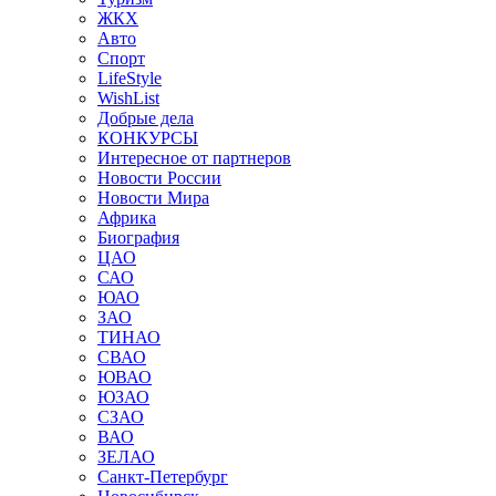
ЖКХ
Авто
Спорт
LifeStyle
WishList
Добрые дела
КОНКУРСЫ
Интересное от партнеров
Новости России
Новости Мира
Африка
Биография
ЦАО
САО
ЮАО
ЗАО
ТИНАО
СВАО
ЮВАО
ЮЗАО
СЗАО
ВАО
ЗЕЛАО
Санкт-Петербург