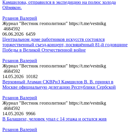
Камшилова, отправился в экспедицию на полюс холода
Оймякон.
Розанов Валерий
Журнал "Вестник геополитики" https://t.me/vestnikg
4684592
06.06.2026
6459
Центральном доме работников искусств состоялся
торжественный съезд-концерт, посвящённый 81-й годовщине
Победы в Великой Отечественной войне
Розанов Валерий
Журнал "Вестник геополитики" https://t.me/vestnikg
4684592
14.05.2026
10182
Верховный Атаман СКВРиЗ Камшилов В. В. принял в
Москве официальную делегацию Республики Сербской
Розанов Валерий
Журнал "Вестник геополитики" https://t.me/vestnikg
4684592
14.05.2026
9966
В Балашихе, человек упал с 14 этажа и остался жив
Розанов Валерий