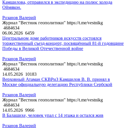
Камшилова, отправился в экспедицию на полюс холода
Оймякон.
Розанов Валерий
Журнал "Вестник геополитики" https://t.me/vestnikg
4684634
06.06.2026
6459
Центральном доме работников искусств состоялся
торжественный съезд-концерт, посвящённый 81-й годовщине
Победы в Великой Отечественной войне
Розанов Валерий
Журнал "Вестник геополитики" https://t.me/vestnikg
4684634
14.05.2026
10183
Верховный Атаман СКВРиЗ Камшилов В. В. принял в
Москве официальную делегацию Республики Сербской
Розанов Валерий
Журнал "Вестник геополитики" https://t.me/vestnikg
4684634
14.05.2026
9966
В Балашихе, человек упал с 14 этажа и остался жив
Розанов Валерий