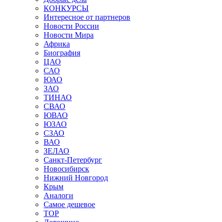
КОНКУРСЫ
Интересное от партнеров
Новости России
Новости Мира
Африка
Биография
ЦАО
САО
ЮАО
ЗАО
ТИНАО
СВАО
ЮВАО
ЮЗАО
СЗАО
ВАО
ЗЕЛАО
Санкт-Петербург
Новосибирск
Нижний Новгород
Крым
Аналоги
Самое дешевое
TOP