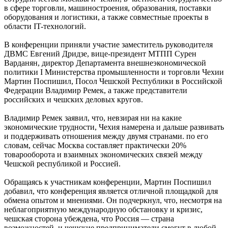
в сфере торговли, машиностроения, образования, поставки
оборудования и логистики, а также совместные проекты в
области IT-технологий.
В конференции приняли участие заместитель руководителя
ДВМС Евгений Дридзе, вице-президент МТПП Сурен
Варданян, директор Департамента внешнеэкономической
политики I Министерства промышленности и торговли Чехии
Мартин Поспишил, Посол Чешской Республики в Российской
Федерации Владимир Ремек, а также представители
российских и чешских деловых кругов.
Владимир Ремек заявил, что, невзирая ни на какие
экономические трудности, Чехия намерена и дальше развивать
и поддерживать отношения между двумя странами. по его
словам, сейчас Москва составляет практически 20%
товарооборота и взаимных экономических связей между
Чешской республикой и Россией.
Обращаясь к участникам конференции, Мартин Поспишил
добавил, что конференция является отличной площадкой для
обмена опытом и мнениями. Он подчеркнул, что, несмотря на
неблагоприятную международную обстановку и кризис,
чешская сторона убеждена, что Россия — страна
возможностей, и чешские предприниматели смогут в любой