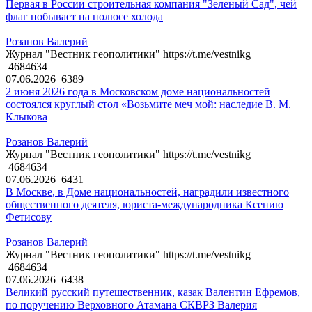
Первая в России строительная компания "Зеленый Сад", чей
флаг побывает на полюсе холода
Розанов Валерий
Журнал "Вестник геополитики" https://t.me/vestnikg
4684634
07.06.2026
6389
2 июня 2026 года в Московском доме национальностей
состоялся круглый стол «Возьмите меч мой: наследие В. М.
Клыкова
Розанов Валерий
Журнал "Вестник геополитики" https://t.me/vestnikg
4684634
07.06.2026
6431
В Москве, в Доме национальностей, наградили известного
общественного деятеля, юриста-международника Ксению
Фетисову
Розанов Валерий
Журнал "Вестник геополитики" https://t.me/vestnikg
4684634
07.06.2026
6438
Великий русский путешественник, казак Валентин Ефремов,
по поручению Верховного Атамана СКВРЗ Валерия