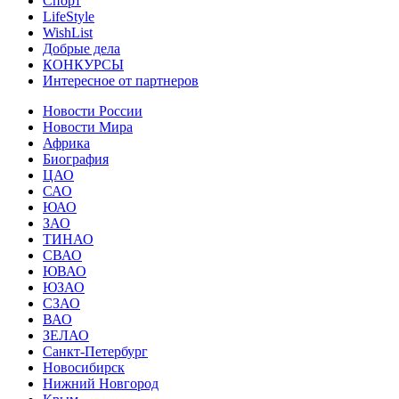
Спорт
LifeStyle
WishList
Добрые дела
КОНКУРСЫ
Интересное от партнеров
Новости России
Новости Мира
Африка
Биография
ЦАО
САО
ЮАО
ЗАО
ТИНАО
СВАО
ЮВАО
ЮЗАО
СЗАО
ВАО
ЗЕЛАО
Санкт-Петербург
Новосибирск
Нижний Новгород