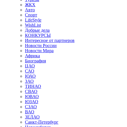
ЖКХ
Авто
Спорт
LifeStyle
WishList
Добрые дела
КОНКУРСЫ
Интересное от партнеров
Новости России
Новости Мира
Африка
Биография
ЦАО
САО
ЮАО
ЗАО
ТИНАО
СВАО
ЮВАО
ЮЗАО
СЗАО
ВАО
ЗЕЛАО
Санкт-Петербург