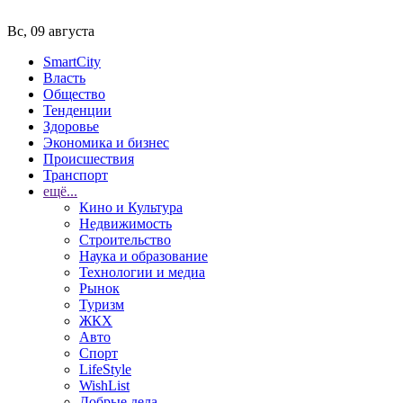
Вс, 09 августа
SmartCity
Власть
Общество
Тенденции
Здоровье
Экономика и бизнес
Происшествия
Транспорт
ещё...
Кино и Культура
Недвижимость
Строительство
Наука и образование
Технологии и медиа
Рынок
Туризм
ЖКХ
Авто
Спорт
LifeStyle
WishList
Добрые дела