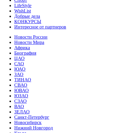
Спорт
LifeStyle
WishList
Добрые дела
КОНКУРСЫ
Интересное от партнеров
Новости России
Новости Мира
Африка
Биография
ЦАО
САО
ЮАО
ЗАО
ТИНАО
СВАО
ЮВАО
ЮЗАО
СЗАО
ВАО
ЗЕЛАО
Санкт-Петербург
Новосибирск
Нижний Новгород