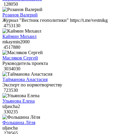
128050
Розанов Валерий
Журнал "Вестник геополитики" https://t.me/vestnikg
4753130
Каймин Михаил
mkaymin2000
4517880
Масляков Сергей
Руководитель проекта
3034030
Тайманова Анастасия
Эксперт по нормотворчеству
723530
Ульянова Елена
uljascha2
330235
Фольшина Лёля
uljascha
278565