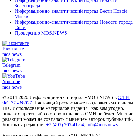
Информационно-аналитический портал Новости
Зеленограда
Информационно-аналитический портал Вести Новой
Москвы
Информационно-аналитический портал Новости города
Сочи
Проверенно MOS.NEWS
Вконтакте
mos.
news
Telegram
mos.
news
YouTube
mos.
news
© 2014-2026 Информационный портал «MOS NEWS».
ЭЛ №
ФС 77 - 68927
. Настоящий ресурс может содержать материалы
18+. Использование материалов издания - как вам угодно,
никаких претензий со стороны нашего СМИ не будет. Мнение
редакции может не совпадать с мнением авторов публикаций.
Контакты редакции:
+7 (495) 765-41-64
,
info@mos.news
Входит в состав Медиахолдинга "ТС.МЕДИА"