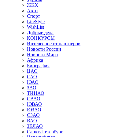
ЖКХ
Авто
Спорт
LifeStyle
WishList
Добрые дела
КОНКУРСЫ
Интересное от партнеров
Новости России
Новости Мира
Африка
Биография
ЦАО
САО
ЮАО
ЗАО
ТИНАО
СВАО
ЮВАО
ЮЗАО
СЗАО
ВАО
ЗЕЛАО
Санкт-Петербург