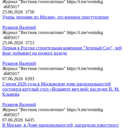
Журнал "Вестник геополитики" https://t.me/vestnikg
4685017
25.06.2026
3750
Удары дронами по Москве- это военное преступление
Розанов Валерий
Журнал "Вестник геополитики" https://t.me/vestnikg
4685017
25.06.2026
3723
Первая в России строительная компания "Зеленый Сад", чей
флаг побывает на полюсе холода
Розанов Валерий
Журнал "Вестник геополитики" https://t.me/vestnikg
4685017
07.06.2026
6393
2 июня 2026 года в Московском доме национальностей
состоялся круглый стол «Возьмите меч мой: наследие В. М.
Клыкова
Розанов Валерий
Журнал "Вестник геополитики" https://t.me/vestnikg
4685017
07.06.2026
6435
В Москве, в Доме национальностей, наградили известного