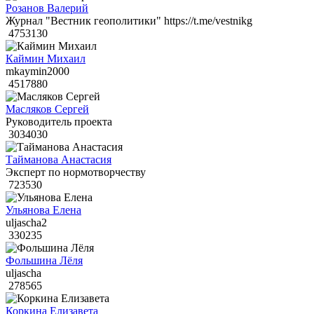
Розанов Валерий
Журнал "Вестник геополитики" https://t.me/vestnikg
4753130
Каймин Михаил
mkaymin2000
4517880
Масляков Сергей
Руководитель проекта
3034030
Тайманова Анастасия
Эксперт по нормотворчеству
723530
Ульянова Елена
uljascha2
330235
Фольшина Лёля
uljascha
278565
Коркина Елизавета