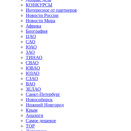
КОНКУРСЫ
Интересное от партнеров
Новости России
Новости Мира
Африка
Биография
ЦАО
САО
ЮАО
ЗАО
ТИНАО
СВАО
ЮВАО
ЮЗАО
СЗАО
ВАО
ЗЕЛАО
Санкт-Петербург
Новосибирск
Нижний Новгород
Крым
Аналоги
Самое дешевое
TOP