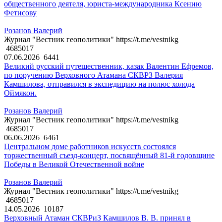
общественного деятеля, юриста-международника Ксению
Фетисову
Розанов Валерий
Журнал "Вестник геополитики" https://t.me/vestnikg
4685017
07.06.2026
6441
Великий русский путешественник, казак Валентин Ефремов,
по поручению Верховного Атамана СКВРЗ Валерия
Камшилова, отправился в экспедицию на полюс холода
Оймякон.
Розанов Валерий
Журнал "Вестник геополитики" https://t.me/vestnikg
4685017
06.06.2026
6461
Центральном доме работников искусств состоялся
торжественный съезд-концерт, посвящённый 81-й годовщине
Победы в Великой Отечественной войне
Розанов Валерий
Журнал "Вестник геополитики" https://t.me/vestnikg
4685017
14.05.2026
10187
Верховный Атаман СКВРиЗ Камшилов В. В. принял в