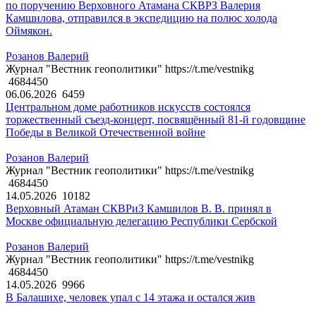
по поручению Верховного Атамана СКВРЗ Валерия
Камшилова, отправился в экспедицию на полюс холода
Оймякон.
Розанов Валерий
Журнал "Вестник геополитики" https://t.me/vestnikg
4684450
06.06.2026
6459
Центральном доме работников искусств состоялся
торжественный съезд-концерт, посвящённый 81-й годовщине
Победы в Великой Отечественной войне
Розанов Валерий
Журнал "Вестник геополитики" https://t.me/vestnikg
4684450
14.05.2026
10182
Верховный Атаман СКВРиЗ Камшилов В. В. принял в
Москве официальную делегацию Республики Сербской
Розанов Валерий
Журнал "Вестник геополитики" https://t.me/vestnikg
4684450
14.05.2026
9966
В Балашихе, человек упал с 14 этажа и остался жив