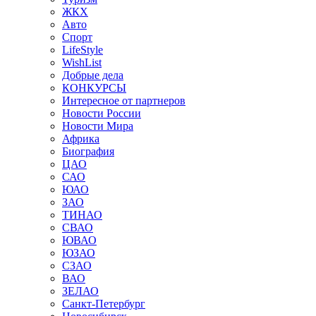
ЖКХ
Авто
Спорт
LifeStyle
WishList
Добрые дела
КОНКУРСЫ
Интересное от партнеров
Новости России
Новости Мира
Африка
Биография
ЦАО
САО
ЮАО
ЗАО
ТИНАО
СВАО
ЮВАО
ЮЗАО
СЗАО
ВАО
ЗЕЛАО
Санкт-Петербург