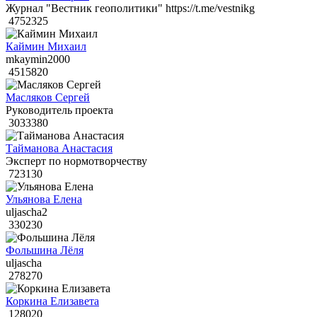
Журнал "Вестник геополитики" https://t.me/vestnikg
4752325
Каймин Михаил
mkaymin2000
4515820
Масляков Сергей
Руководитель проекта
3033380
Тайманова Анастасия
Эксперт по нормотворчеству
723130
Ульянова Елена
uljascha2
330230
Фольшина Лёля
uljascha
278270
Коркина Елизавета
128020