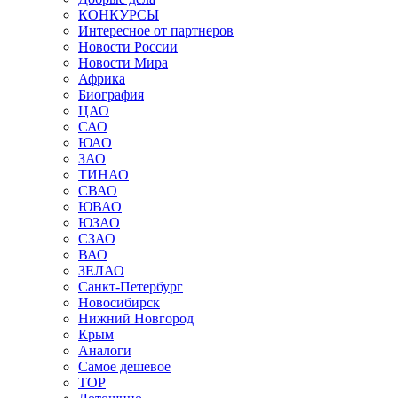
КОНКУРСЫ
Интересное от партнеров
Новости России
Новости Мира
Африка
Биография
ЦАО
САО
ЮАО
ЗАО
ТИНАО
СВАО
ЮВАО
ЮЗАО
СЗАО
ВАО
ЗЕЛАО
Санкт-Петербург
Новосибирск
Нижний Новгород
Крым
Аналоги
Самое дешевое
TOP