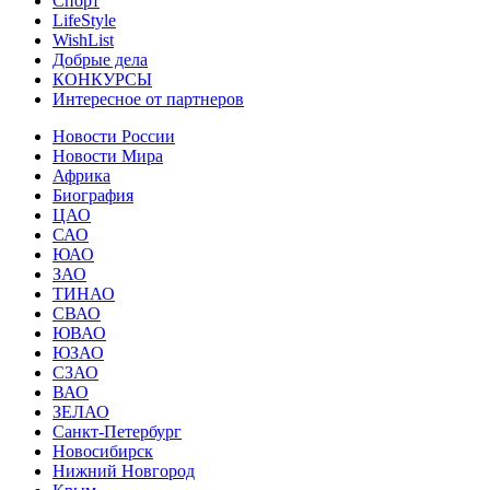
Спорт
LifeStyle
WishList
Добрые дела
КОНКУРСЫ
Интересное от партнеров
Новости России
Новости Мира
Африка
Биография
ЦАО
САО
ЮАО
ЗАО
ТИНАО
СВАО
ЮВАО
ЮЗАО
СЗАО
ВАО
ЗЕЛАО
Санкт-Петербург
Новосибирск
Нижний Новгород