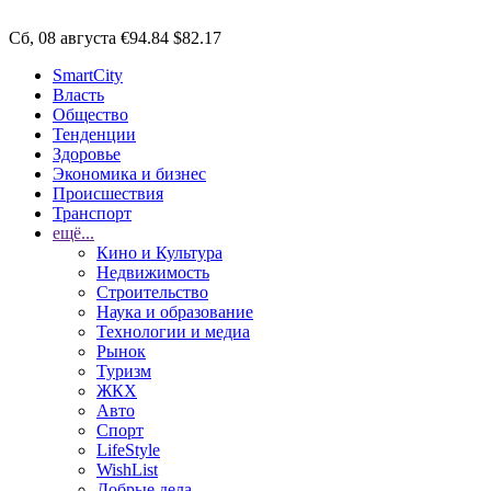
Сб, 08 августа
€94.84
$82.17
SmartCity
Власть
Общество
Тенденции
Здоровье
Экономика и бизнес
Происшествия
Транспорт
ещё...
Кино и Культура
Недвижимость
Строительство
Наука и образование
Технологии и медиа
Рынок
Туризм
ЖКХ
Авто
Спорт
LifeStyle
WishList
Добрые дела