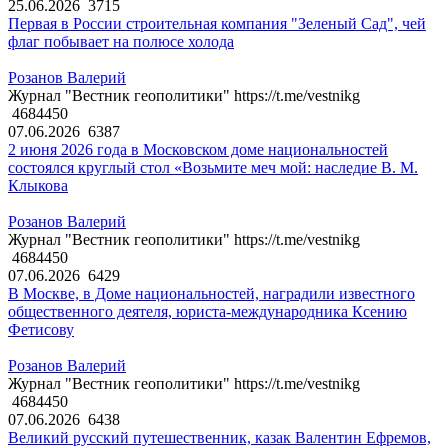
25.06.2026
3715
Первая в России строительная компания "Зеленый Сад", чей
флаг побывает на полюсе холода
Розанов Валерий
Журнал "Вестник геополитики" https://t.me/vestnikg
4684450
07.06.2026
6387
2 июня 2026 года в Московском доме национальностей
состоялся круглый стол «Возьмите меч мой: наследие В. М.
Клыкова
Розанов Валерий
Журнал "Вестник геополитики" https://t.me/vestnikg
4684450
07.06.2026
6429
В Москве, в Доме национальностей, наградили известного
общественного деятеля, юриста-международника Ксению
Фетисову
Розанов Валерий
Журнал "Вестник геополитики" https://t.me/vestnikg
4684450
07.06.2026
6438
Великий русский путешественник, казак Валентин Ефремов,