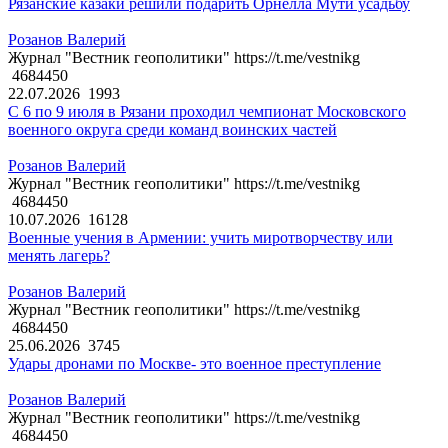
Рязанские казаки решили подарить Орнелла Мути усадьбу
Розанов Валерий
Журнал "Вестник геополитики" https://t.me/vestnikg
4684450
22.07.2026
1993
С 6 по 9 июля в Рязани проходил чемпионат Московского
военного округа среди команд воинских частей
Розанов Валерий
Журнал "Вестник геополитики" https://t.me/vestnikg
4684450
10.07.2026
16128
Военные учения в Армении: учить миротворчеству или
менять лагерь?
Розанов Валерий
Журнал "Вестник геополитики" https://t.me/vestnikg
4684450
25.06.2026
3745
Удары дронами по Москве- это военное преступление
Розанов Валерий
Журнал "Вестник геополитики" https://t.me/vestnikg
4684450