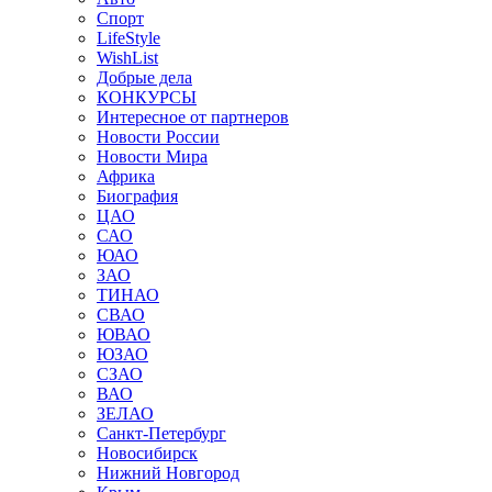
Спорт
LifeStyle
WishList
Добрые дела
КОНКУРСЫ
Интересное от партнеров
Новости России
Новости Мира
Африка
Биография
ЦАО
САО
ЮАО
ЗАО
ТИНАО
СВАО
ЮВАО
ЮЗАО
СЗАО
ВАО
ЗЕЛАО
Санкт-Петербург
Новосибирск
Нижний Новгород