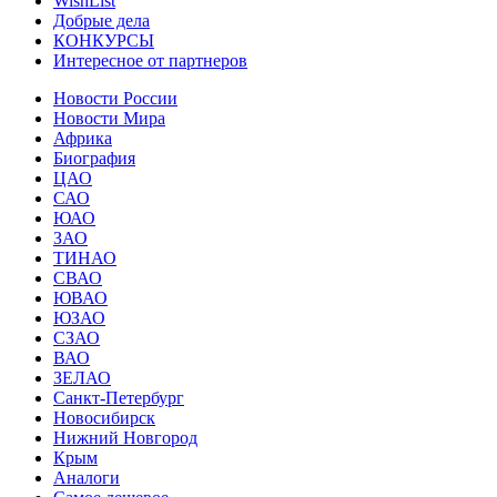
WishList
Добрые дела
КОНКУРСЫ
Интересное от партнеров
Новости России
Новости Мира
Африка
Биография
ЦАО
САО
ЮАО
ЗАО
ТИНАО
СВАО
ЮВАО
ЮЗАО
СЗАО
ВАО
ЗЕЛАО
Санкт-Петербург
Новосибирск
Нижний Новгород
Крым
Аналоги