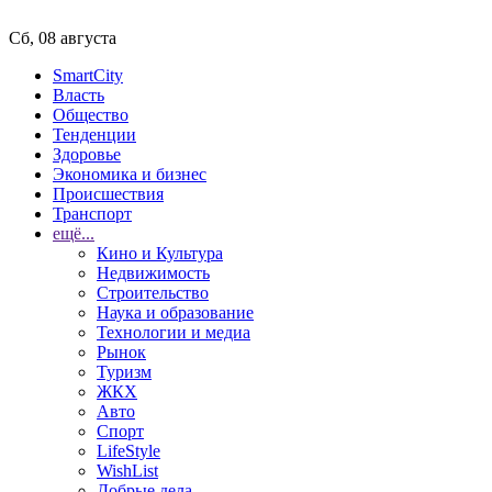
Сб, 08 августа
SmartCity
Власть
Общество
Тенденции
Здоровье
Экономика и бизнес
Происшествия
Транспорт
ещё...
Кино и Культура
Недвижимость
Строительство
Наука и образование
Технологии и медиа
Рынок
Туризм
ЖКХ
Авто
Спорт
LifeStyle
WishList
Добрые дела