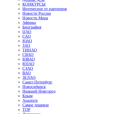
КОНКУРСЫ
Интересное от партнеров
Новости России
Новости Мира
Африка
Биография
ЦАО
САО
ЮАО
ЗАО
ТИНАО
СВАО
ЮВАО
ЮЗАО
СЗАО
ВАО
ЗЕЛАО
Санкт-Петербург
Новосибирск
Нижний Новгород
Крым
Аналоги
Самое дешевое
TOP