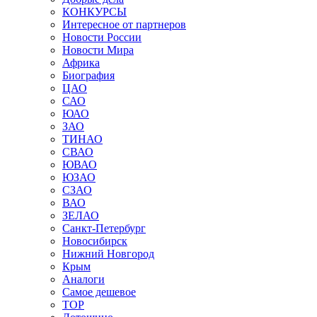
КОНКУРСЫ
Интересное от партнеров
Новости России
Новости Мира
Африка
Биография
ЦАО
САО
ЮАО
ЗАО
ТИНАО
СВАО
ЮВАО
ЮЗАО
СЗАО
ВАО
ЗЕЛАО
Санкт-Петербург
Новосибирск
Нижний Новгород
Крым
Аналоги
Самое дешевое
TOP