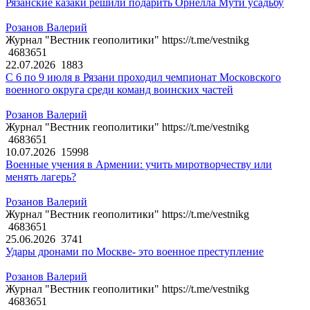
Рязанские казаки решили подарить Орнелла Мути усадьбу
Розанов Валерий
Журнал "Вестник геополитики" https://t.me/vestnikg
4683651
22.07.2026
1883
С 6 по 9 июля в Рязани проходил чемпионат Московского
военного округа среди команд воинских частей
Розанов Валерий
Журнал "Вестник геополитики" https://t.me/vestnikg
4683651
10.07.2026
15998
Военные учения в Армении: учить миротворчеству или
менять лагерь?
Розанов Валерий
Журнал "Вестник геополитики" https://t.me/vestnikg
4683651
25.06.2026
3741
Удары дронами по Москве- это военное преступление
Розанов Валерий
Журнал "Вестник геополитики" https://t.me/vestnikg
4683651