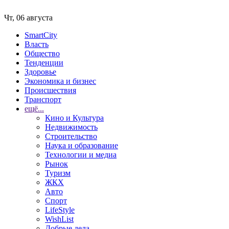
Чт, 06 августа
SmartCity
Власть
Общество
Тенденции
Здоровье
Экономика и бизнес
Происшествия
Транспорт
ещё...
Кино и Культура
Недвижимость
Строительство
Наука и образование
Технологии и медиа
Рынок
Туризм
ЖКХ
Авто
Спорт
LifeStyle
WishList
Добрые дела