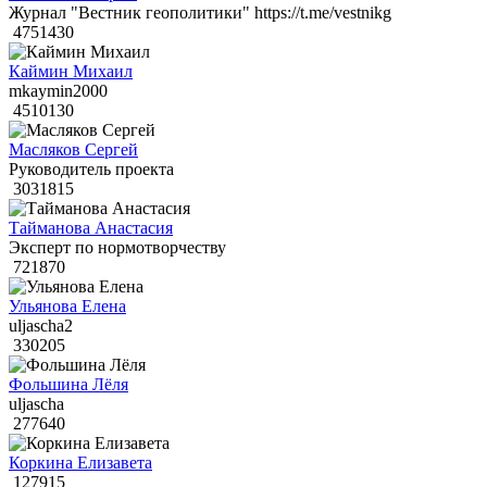
Журнал "Вестник геополитики" https://t.me/vestnikg
4751430
Каймин Михаил
mkaymin2000
4510130
Масляков Сергей
Руководитель проекта
3031815
Тайманова Анастасия
Эксперт по нормотворчеству
721870
Ульянова Елена
uljascha2
330205
Фольшина Лёля
uljascha
277640
Коркина Елизавета
127915