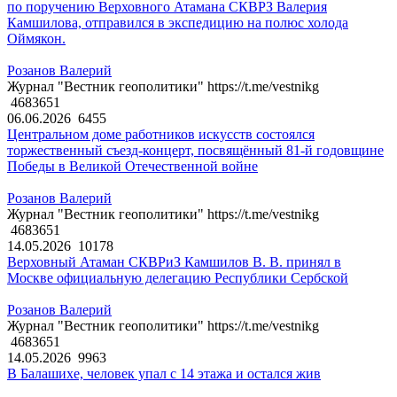
по поручению Верховного Атамана СКВРЗ Валерия
Камшилова, отправился в экспедицию на полюс холода
Оймякон.
Розанов Валерий
Журнал "Вестник геополитики" https://t.me/vestnikg
4683651
06.06.2026
6455
Центральном доме работников искусств состоялся
торжественный съезд-концерт, посвящённый 81-й годовщине
Победы в Великой Отечественной войне
Розанов Валерий
Журнал "Вестник геополитики" https://t.me/vestnikg
4683651
14.05.2026
10178
Верховный Атаман СКВРиЗ Камшилов В. В. принял в
Москве официальную делегацию Республики Сербской
Розанов Валерий
Журнал "Вестник геополитики" https://t.me/vestnikg
4683651
14.05.2026
9963
В Балашихе, человек упал с 14 этажа и остался жив