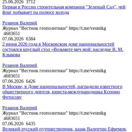
25.06.2026
3712
Первая в России строительная компания "Зеленый Сад", чей
флаг побывает на полюсе холода
Розанов Валерий
Журнал "Вестник геополитики" https://t.me/vestnikg
4683651
07.06.2026
6384
2 июня 2026 года в Московском доме национальностей
состоялся круглый стол «Возьмите меч мой: наследие В. М.
Клыкова
Розанов Валерий
Журнал "Вестник геополитики" https://t.me/vestnikg
4683651
07.06.2026
6426
В Москве, в Доме национальностей, наградили известного
общественного деятеля, юриста-международника Ксению
Фетисову
Розанов Валерий
Журнал "Вестник геополитики" https://t.me/vestnikg
4683651
07.06.2026
6435
Великий русский путешественник, казак Валентин Ефремов,