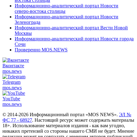
востока столицы
Информационно-аналитический портал Новости
северо-востока столицы
Информационно-аналитический портал Новости
Зеленограда
Информационно-аналитический портал Вести Новой
Москвы
Информационно-аналитический портал Новости города
Сочи
Проверенно MOS.NEWS
Вконтакте
mos.
news
Telegram
mos.
news
YouTube
mos.
news
© 2014-2026 Информационный портал «MOS NEWS».
ЭЛ №
ФС 77 - 68927
. Настоящий ресурс может содержать материалы
18+. Использование материалов издания - как вам угодно,
никаких претензий со стороны нашего СМИ не будет. Мнение
редакции может не совпадать с мнением авторов публикаций.