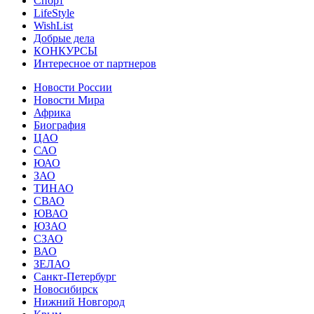
Спорт
LifeStyle
WishList
Добрые дела
КОНКУРСЫ
Интересное от партнеров
Новости России
Новости Мира
Африка
Биография
ЦАО
САО
ЮАО
ЗАО
ТИНАО
СВАО
ЮВАО
ЮЗАО
СЗАО
ВАО
ЗЕЛАО
Санкт-Петербург
Новосибирск
Нижний Новгород