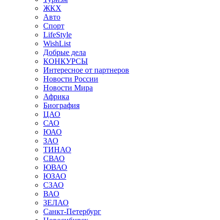
ЖКХ
Авто
Спорт
LifeStyle
WishList
Добрые дела
КОНКУРСЫ
Интересное от партнеров
Новости России
Новости Мира
Африка
Биография
ЦАО
САО
ЮАО
ЗАО
ТИНАО
СВАО
ЮВАО
ЮЗАО
СЗАО
ВАО
ЗЕЛАО
Санкт-Петербург