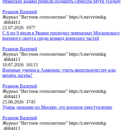
Рязанские казаки решили подарить Орнелла Мути усадьбу
Розанов Валерий
Журнал "Вестник геополитики" https://t.me/vestnikg
4684413
22.07.2026
1977
С 6 по 9 июля в Рязани проходил чемпионат Московского
военного округа среди команд воинских частей
Розанов Валерий
Журнал "Вестник геополитики" https://t.me/vestnikg
4684413
10.07.2026
16113
Военные учения в Армении: учить миротворчеству или
менять лагерь?
Розанов Валерий
Журнал "Вестник геополитики" https://t.me/vestnikg
4684413
25.06.2026
3745
Удары дронами по Москве- это военное преступление
Розанов Валерий
Журнал "Вестник геополитики" https://t.me/vestnikg
4684413