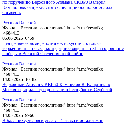
по поручению Верховного Атамана СКВРЗ Валерия
Камшилова, отправился в экспедицию на полюс холода
Оймякон.
Розанов Валерий
Журнал "Вестник геополитики" https://t.me/vestnikg
4684413
06.06.2026
6459
Центральном доме работников искусств состоялся
торжественный съезд-концерт, посвящённый 81-й годовщине
Победы в Великой Отечественной войне
Розанов Валерий
Журнал "Вестник геополитики" https://t.me/vestnikg
4684413
14.05.2026
10182
Верховный Атаман СКВРиЗ Камшилов В. В. принял в
Москве официальную делегацию Республики Сербской
Розанов Валерий
Журнал "Вестник геополитики" https://t.me/vestnikg
4684413
14.05.2026
9966
В Балашихе, человек упал с 14 этажа и остался жив