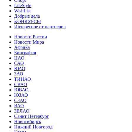
Спорт
LifeStyle
WishList
Добрые дела
КОНКУРСЫ
Интересное от партнеров
Новости России
Новости Мира
Африка
Биография
ЦАО
САО
ЮАО
ЗАО
ТИНАО
СВАО
ЮВАО
ЮЗАО
СЗАО
ВАО
ЗЕЛАО
Санкт-Петербург
Новосибирск
Нижний Новгород