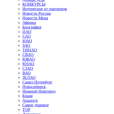
КОНКУРСЫ
Интересное от партнеров
Новости России
Новости Мира
Африка
Биография
ЦАО
САО
ЮАО
ЗАО
ТИНАО
СВАО
ЮВАО
ЮЗАО
СЗАО
ВАО
ЗЕЛАО
Санкт-Петербург
Новосибирск
Нижний Новгород
Крым
Аналоги
Самое дешевое
TOP