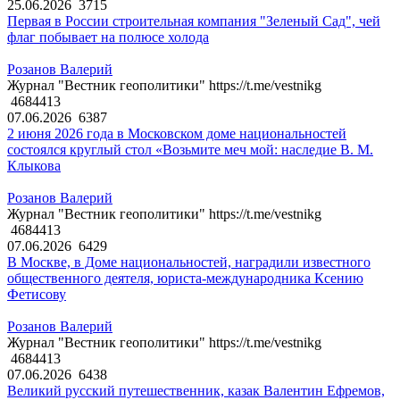
25.06.2026
3715
Первая в России строительная компания "Зеленый Сад", чей
флаг побывает на полюсе холода
Розанов Валерий
Журнал "Вестник геополитики" https://t.me/vestnikg
4684413
07.06.2026
6387
2 июня 2026 года в Московском доме национальностей
состоялся круглый стол «Возьмите меч мой: наследие В. М.
Клыкова
Розанов Валерий
Журнал "Вестник геополитики" https://t.me/vestnikg
4684413
07.06.2026
6429
В Москве, в Доме национальностей, наградили известного
общественного деятеля, юриста-международника Ксению
Фетисову
Розанов Валерий
Журнал "Вестник геополитики" https://t.me/vestnikg
4684413
07.06.2026
6438
Великий русский путешественник, казак Валентин Ефремов,