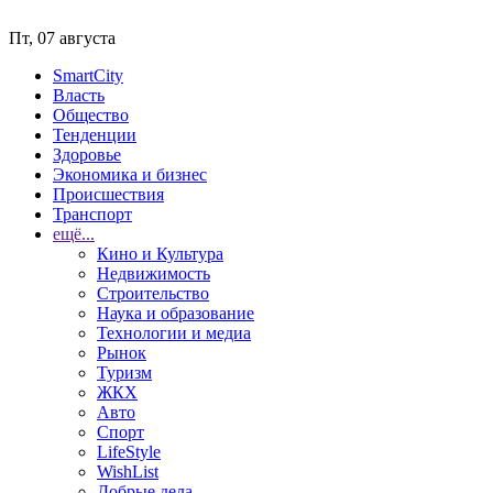
Пт, 07 августа
SmartCity
Власть
Общество
Тенденции
Здоровье
Экономика и бизнес
Происшествия
Транспорт
ещё...
Кино и Культура
Недвижимость
Строительство
Наука и образование
Технологии и медиа
Рынок
Туризм
ЖКХ
Авто
Спорт
LifeStyle
WishList
Добрые дела