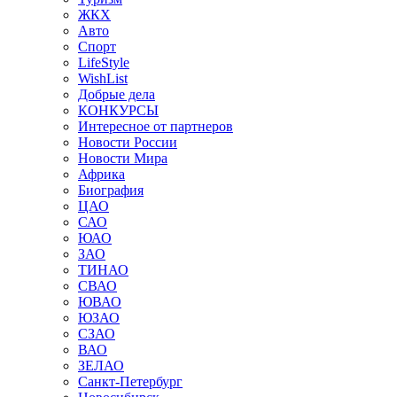
ЖКХ
Авто
Спорт
LifeStyle
WishList
Добрые дела
КОНКУРСЫ
Интересное от партнеров
Новости России
Новости Мира
Африка
Биография
ЦАО
САО
ЮАО
ЗАО
ТИНАО
СВАО
ЮВАО
ЮЗАО
СЗАО
ВАО
ЗЕЛАО
Санкт-Петербург