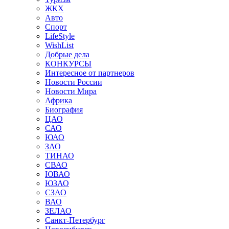
ЖКХ
Авто
Спорт
LifeStyle
WishList
Добрые дела
КОНКУРСЫ
Интересное от партнеров
Новости России
Новости Мира
Африка
Биография
ЦАО
САО
ЮАО
ЗАО
ТИНАО
СВАО
ЮВАО
ЮЗАО
СЗАО
ВАО
ЗЕЛАО
Санкт-Петербург