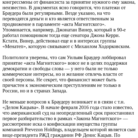
конгрессмены от финансиста за принятие нужного ему закона,
неизвестно. В документах ясно говорится, что платежи от
Браудера были регулярными. Везде указано, на что
переводятся деньги и кто является ответственным за
продвижение в парламенте «акта Магнитского».
Упоминается, например, Джонатан Винер, который в 90-е
работал помощником тогда еще сенатора Джона Керри.
Кстати, Винер, действовал еще и в интересах группы
«Менатеп», которую связывают с Михаилом Ходорковским.
Политологи уверены, что сам Уильям Браудер лоббировал
принятие «акта Магнитского» вовсе не в целях поддержки
демократии и свободы слова — у него были не только
коммерческие интересы, но и желание отвлечь власти от
своей персоны. Не секрет, что финансист может быть
причастен к экономическим преступлениям не только в
России, но и в странах Запада.
Не меньше вопросов к Браудеру возникает и в связи с т.н.
«Делом Кацыва». В начале февраля 2016 года стало известно,
что американский суд на неопределенный срок приостановил
первое разбирательство в рамках «Закона Магнитского» —
рассмотрение иска о конфискации имущества группы
компаний Prevezon Holdings, владельцем которой является сын
вице-президента РЖД гражданин РФ Денис Кацыв. По