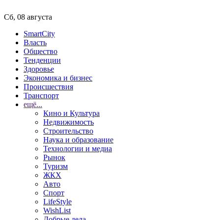
Сб, 08 августа
SmartCity
Власть
Общество
Тенденции
Здоровье
Экономика и бизнес
Происшествия
Транспорт
ещё...
Кино и Культура
Недвижимость
Строительство
Наука и образование
Технологии и медиа
Рынок
Туризм
ЖКХ
Авто
Спорт
LifeStyle
WishList
Добрые дела