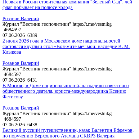
Первая в России строительная компания "Зеленый Сад", чей
флаг побывает на полюсе холода
Розанов Валерий
Журнал "Вестник геополитики" https://t.me/vestnikg
4684597
07.06.2026
6389
2 июня 2026 года в Московском доме национальностей
состоялся круглый стол «Возьмите меч мой: наследие В. М.
Клыкова
Розанов Валерий
Журнал "Вестник геополитики" https://t.me/vestnikg
4684597
07.06.2026
6431
В Москве, в Доме национальностей, наградили известного
общественного деятеля, юриста-международника Ксению
Фетисову
Розанов Валерий
Журнал "Вестник геополитики" https://t.me/vestnikg
4684597
07.06.2026
6438
Великий русский путешественник, казак Валентин Ефремов,
по поручению Верховного Атамана СКВРЗ Валерия