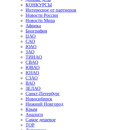
КОНКУРСЫ
Интересное от партнеров
Новости России
Новости Мира
Африка
Биография
ЦАО
САО
ЮАО
ЗАО
ТИНАО
СВАО
ЮВАО
ЮЗАО
СЗАО
ВАО
ЗЕЛАО
Санкт-Петербург
Новосибирск
Нижний Новгород
Крым
Аналоги
Самое дешевое
TOP