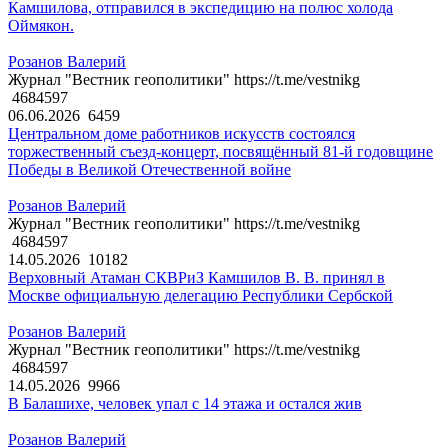
Камшилова, отправился в экспедицию на полюс холода
Оймякон.
Розанов Валерий
Журнал "Вестник геополитики" https://t.me/vestnikg
4684597
06.06.2026
6459
Центральном доме работников искусств состоялся
торжественный съезд-концерт, посвящённый 81-й годовщине
Победы в Великой Отечественной войне
Розанов Валерий
Журнал "Вестник геополитики" https://t.me/vestnikg
4684597
14.05.2026
10182
Верховный Атаман СКВРиЗ Камшилов В. В. принял в
Москве официальную делегацию Республики Сербской
Розанов Валерий
Журнал "Вестник геополитики" https://t.me/vestnikg
4684597
14.05.2026
9966
В Балашихе, человек упал с 14 этажа и остался жив
Розанов Валерий