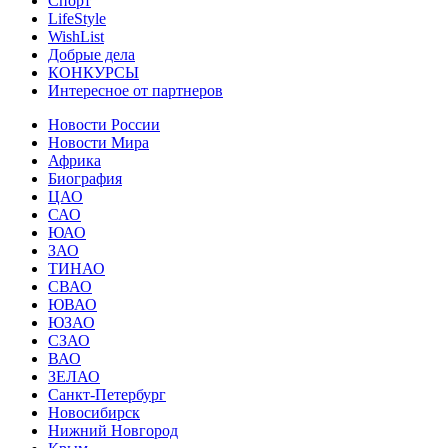
Спорт
LifeStyle
WishList
Добрые дела
КОНКУРСЫ
Интересное от партнеров
Новости России
Новости Мира
Африка
Биография
ЦАО
САО
ЮАО
ЗАО
ТИНАО
СВАО
ЮВАО
ЮЗАО
СЗАО
ВАО
ЗЕЛАО
Санкт-Петербург
Новосибирск
Нижний Новгород