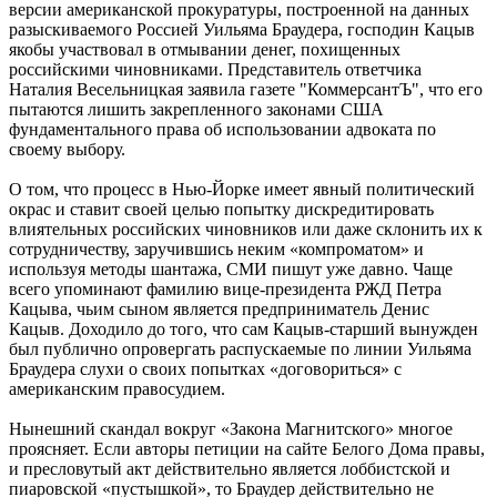
версии американской прокуратуры, построенной на данных
разыскиваемого Россией Уильяма Браудера, господин Кацыв
якобы участвовал в отмывании денег, похищенных
российскими чиновниками. Представитель ответчика
Наталия Весельницкая заявила газете "КоммерсантЪ", что его
пытаются лишить закрепленного законами США
фундаментального права об использовании адвоката по
своему выбору.
О том, что процесс в Нью-Йорке имеет явный политический
окрас и ставит своей целью попытку дискредитировать
влиятельных российских чиновников или даже склонить их к
сотрудничеству, заручившись неким «компроматом» и
используя методы шантажа, СМИ пишут уже давно. Чаще
всего упоминают фамилию вице-президента РЖД Петра
Кацыва, чьим сыном является предприниматель Денис
Кацыв. Доходило до того, что сам Кацыв-старший вынужден
был публично опровергать распускаемые по линии Уильяма
Браудера слухи о своих попытках «договориться» с
американским правосудием.
Нынешний скандал вокруг «Закона Магнитского» многое
проясняет. Если авторы петиции на сайте Белого Дома правы,
и пресловутый акт действительно является лоббистской и
пиаровской «пустышкой», то Браудер действительно не