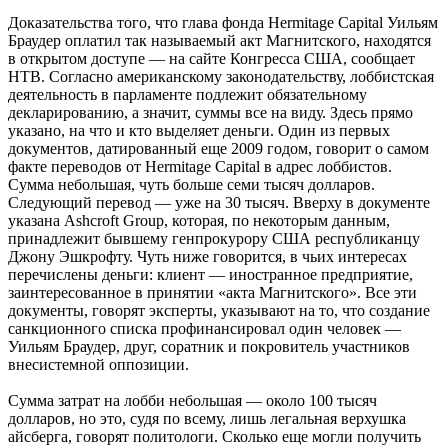
Доказательства того, что глава фонда Hermitage Capital Уильям
Браудер оплатил так называемый акт Магнитского, находятся
в открытом доступе — на сайте Конгресса США, сообщает
НТВ. Согласно американскому законодательству, лоббистская
деятельность в парламенте подлежит обязательному
декларированию, а значит, суммы все на виду. Здесь прямо
указано, на что и кто выделяет деньги. Один из первых
документов, датированный еще 2009 годом, говорит о самом
факте переводов от Hermitage Capital в адрес лоббистов.
Сумма небольшая, чуть больше семи тысяч долларов.
Следующий перевод — уже на 30 тысяч. Вверху в документе
указана Ashcroft Group, которая, по некоторым данным,
принадлежит бывшему генпрокурору США республиканцу
Джону Эшкрофту. Чуть ниже говорится, в чьих интересах
перечислены деньги: клиент — иностранное предприятие,
заинтересованное в принятии «акта Магнитского». Все эти
документы, говорят эксперты, указывают на то, что создание
санкционного списка профинансировал один человек —
Уильям Браудер, друг, соратник и покровитель участников
внесистемной оппозиции.
Сумма затрат на лобби небольшая — около 100 тысяч
долларов, но это, судя по всему, лишь легальная верхушка
айсберга, говорят политологи. Сколько еще могли получить