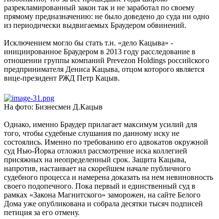
разрекламированный закон так и не заработал по своему
прямому предназначению: не было доведено до суда ни одно
из периодически выдвигаемых Браудером обвинений.
Исключением могло бы стать т.н. «дело Кацыва» -
инициированное Браудером в 2013 году расследование в
отношении группы компаний Prevezon Holdings российского
предпринимателя Дениса Кацыва, отцом которого является
вице-президент РЖД Петр Кацыв.
На фото: Бизнесмен Д.Кацыв
Однако, именно Браудер прилагает максимум усилий для
того, чтобы судебные слушания по данному иску не
состоялись. Именно по требованию его адвокатов окружной
суд Нью-Йорка отложил рассмотрение иска коллегией
присяжных на неопределенный срок. Защита Кацыва,
напротив, настаивает на скорейшем начале публичного
судебного процесса и намерена доказать на нем невиновность
своего подопечного. Пока первый и единственный суд в
рамках «Закона Магнитского» заморожен, на сайте Белого
Дома уже опубликована и собрала десятки тысяч подписей
петиция за его отмену.