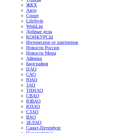
ЖКХ
Авто
Спорт
LifeStyle
WishList
Добрые дела
КОНКУРСЫ
Интересное от партнеров
Новости России
Новости Мира
Африка
Биография
ЦАО
САО
ЮАО
ЗАО
ТИНАО
СВАО
ЮВАО
ЮЗАО
СЗАО
ВАО
ЗЕЛАО
Санкт-Петербург