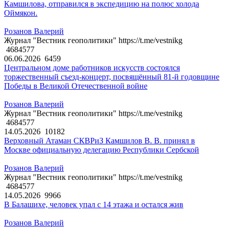
Камшилова, отправился в экспедицию на полюс холода
Оймякон.
Розанов Валерий
Журнал "Вестник геополитики" https://t.me/vestnikg
4684577
06.06.2026
6459
Центральном доме работников искусств состоялся
торжественный съезд-концерт, посвящённый 81-й годовщине
Победы в Великой Отечественной войне
Розанов Валерий
Журнал "Вестник геополитики" https://t.me/vestnikg
4684577
14.05.2026
10182
Верховный Атаман СКВРиЗ Камшилов В. В. принял в
Москве официальную делегацию Республики Сербской
Розанов Валерий
Журнал "Вестник геополитики" https://t.me/vestnikg
4684577
14.05.2026
9966
В Балашихе, человек упал с 14 этажа и остался жив
Розанов Валерий