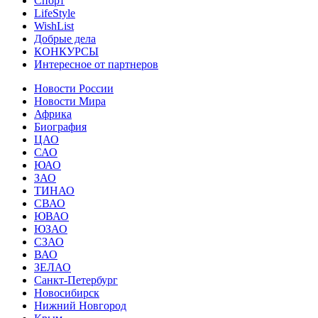
Спорт
LifeStyle
WishList
Добрые дела
КОНКУРСЫ
Интересное от партнеров
Новости России
Новости Мира
Африка
Биография
ЦАО
САО
ЮАО
ЗАО
ТИНАО
СВАО
ЮВАО
ЮЗАО
СЗАО
ВАО
ЗЕЛАО
Санкт-Петербург
Новосибирск
Нижний Новгород