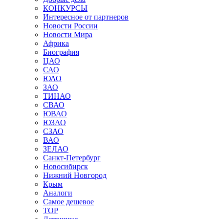
КОНКУРСЫ
Интересное от партнеров
Новости России
Новости Мира
Африка
Биография
ЦАО
САО
ЮАО
ЗАО
ТИНАО
СВАО
ЮВАО
ЮЗАО
СЗАО
ВАО
ЗЕЛАО
Санкт-Петербург
Новосибирск
Нижний Новгород
Крым
Аналоги
Самое дешевое
TOP