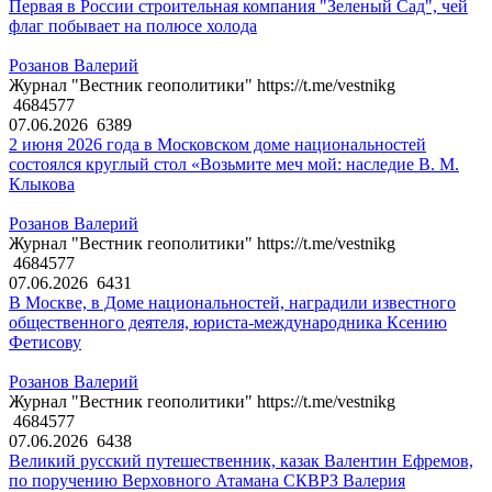
Первая в России строительная компания "Зеленый Сад", чей
флаг побывает на полюсе холода
Розанов Валерий
Журнал "Вестник геополитики" https://t.me/vestnikg
4684577
07.06.2026
6389
2 июня 2026 года в Московском доме национальностей
состоялся круглый стол «Возьмите меч мой: наследие В. М.
Клыкова
Розанов Валерий
Журнал "Вестник геополитики" https://t.me/vestnikg
4684577
07.06.2026
6431
В Москве, в Доме национальностей, наградили известного
общественного деятеля, юриста-международника Ксению
Фетисову
Розанов Валерий
Журнал "Вестник геополитики" https://t.me/vestnikg
4684577
07.06.2026
6438
Великий русский путешественник, казак Валентин Ефремов,
по поручению Верховного Атамана СКВРЗ Валерия