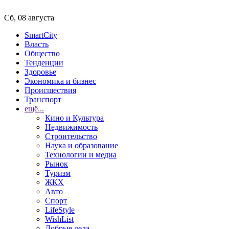
Сб, 08 августа
SmartCity
Власть
Общество
Тенденции
Здоровье
Экономика и бизнес
Происшествия
Транспорт
ещё...
Кино и Культура
Недвижимость
Строительство
Наука и образование
Технологии и медиа
Рынок
Туризм
ЖКХ
Авто
Спорт
LifeStyle
WishList
Добрые дела