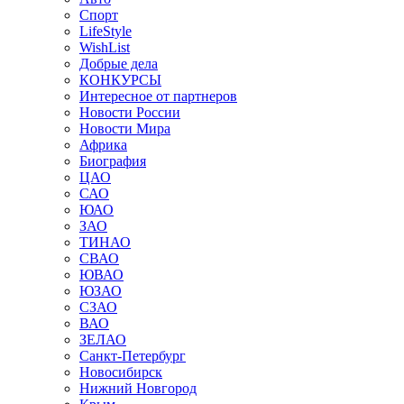
Спорт
LifeStyle
WishList
Добрые дела
КОНКУРСЫ
Интересное от партнеров
Новости России
Новости Мира
Африка
Биография
ЦАО
САО
ЮАО
ЗАО
ТИНАО
СВАО
ЮВАО
ЮЗАО
СЗАО
ВАО
ЗЕЛАО
Санкт-Петербург
Новосибирск
Нижний Новгород