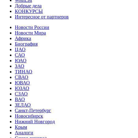
WishList
Добрые дела
КОНКУРСЫ
Интересное от партнеров
Новости России
Новости Мира
Африка
Биография
ЦАО
САО
ЮАО
ЗАО
ТИНАО
СВАО
ЮВАО
ЮЗАО
СЗАО
ВАО
ЗЕЛАО
Санкт-Петербург
Новосибирск
Нижний Новгород
Крым
Аналоги