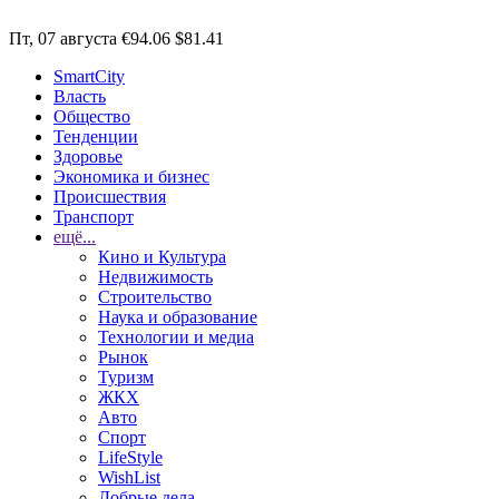
Пт, 07 августа
€94.06
$81.41
SmartCity
Власть
Общество
Тенденции
Здоровье
Экономика и бизнес
Происшествия
Транспорт
ещё...
Кино и Культура
Недвижимость
Строительство
Наука и образование
Технологии и медиа
Рынок
Туризм
ЖКХ
Авто
Спорт
LifeStyle
WishList
Добрые дела