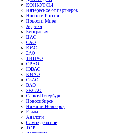
КОНКУРСЫ
Интересное от партнеров
Новости России
Новости Мира
Африка
Биография
ЦАО
САО
ЮАО
ЗАО
ТИНАО
СВАО
ЮВАО
ЮЗАО
СЗАО
ВАО
ЗЕЛАО
Санкт-Петербург
Новосибирск
Нижний Новгород
Крым
Аналоги
Самое дешевое
TOP