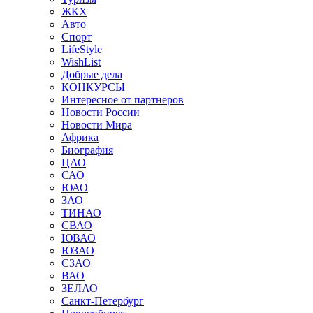
ЖКХ
Авто
Спорт
LifeStyle
WishList
Добрые дела
КОНКУРСЫ
Интересное от партнеров
Новости России
Новости Мира
Африка
Биография
ЦАО
САО
ЮАО
ЗАО
ТИНАО
СВАО
ЮВАО
ЮЗАО
СЗАО
ВАО
ЗЕЛАО
Санкт-Петербург