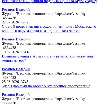
Рязанские казаки решили подарить Орнелла Мути усадьбу
Розанов Валерий
Журнал "Вестник геополитики" https://t.me/vestnikg
4684438
22.07.2026
1982
С 6 по 9 июля в Рязани проходил чемпионат Московского
военного округа среди команд воинских частей
Розанов Валерий
Журнал "Вестник геополитики" https://t.me/vestnikg
4684438
10.07.2026
16118
Военные учения в Армении: учить миротворчеству или
менять лагерь?
Розанов Валерий
Журнал "Вестник геополитики" https://t.me/vestnikg
4684438
25.06.2026
3745
Удары дронами по Москве- это военное преступление
Розанов Валерий
Журнал "Вестник геополитики" https://t.me/vestnikg
4684438