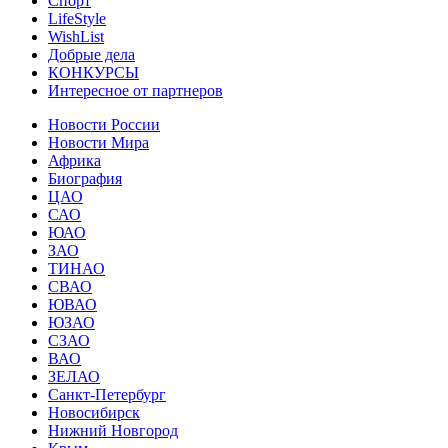
Спорт
LifeStyle
WishList
Добрые дела
КОНКУРСЫ
Интересное от партнеров
Новости России
Новости Мира
Африка
Биография
ЦАО
САО
ЮАО
ЗАО
ТИНАО
СВАО
ЮВАО
ЮЗАО
СЗАО
ВАО
ЗЕЛАО
Санкт-Петербург
Новосибирск
Нижний Новгород