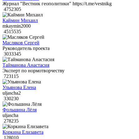
Журнал "Вестник геополитики" https://t.me/vestnikg
4752305
Каймин Михаил
mkaymin2000
4515535
Масляков Сергей
Руководитель проекта
3033345
Тайманова Анастасия
Эксперт по нормотворчеству
723115
Ульянова Елена
uljascha2
330230
Фольшина Лёля
uljascha
278235
Коркина Елизавета
128010