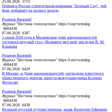
25.06.2026
3715
Первая в России строительная компания "Зеленый Сад", чей
флаг побывает на полюсе холода
Розанов Валерий
Журнал "Вестник геополитики" https://t.me/vestnikg
4684438
07.06.2026
6387
2 июня 2026 года в Московском доме национальностей
состоялся круглый стол «Возьмите меч мой: наследие В. М.
Клыкова
Розанов Валерий
Журнал "Вестник геополитики" https://t.me/vestnikg
4684438
07.06.2026
6429
В Москве, в Доме национальностей, наградили известного
общественного деятеля, юриста-международника Ксению
Фетисову
Розанов Валерий
Журнал "Вестник геополитики" https://t.me/vestnikg
4684438
07.06.2026
6438
Великий русский путешественник, казак Валентин Ефремов,