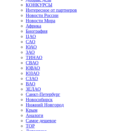
КОНКУРСЫ
Интересное от партнеров
Новости России
Новости Мира
Африка
Биография
ЦАО
САО
ЮАО
ЗАО
ТИНАО
СВАО
ЮВАО
ЮЗАО
СЗАО
ВАО
ЗЕЛАО
Санкт-Петербург
Новосибирск
Нижний Новгород
Крым
Аналоги
Самое дешевое
TOP