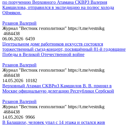
по поручению Верховного Атамана СКВРЗ Валерия
Камшилова, отправился в экспедицию на полюс холода
Оймякон.
Розанов Валерий
Журнал "Вестник геополитики" https://t.me/vestnikg
4684438
06.06.2026
6459
Центральном доме работников искусств состоялся
торжественный съезд-концерт, посвящённый 81-й годовщине
Победы в Великой Отечественной войне
Розанов Валерий
Журнал "Вестник геополитики" https://t.me/vestnikg
4684438
14.05.2026
10182
Верховный Атаман СКВРиЗ Камшилов В. В. принял в
Москве официальную делегацию Республики Сербской
Розанов Валерий
Журнал "Вестник геополитики" https://t.me/vestnikg
4684438
14.05.2026
9966
В Балашихе, человек упал с 14 этажа и остался жив