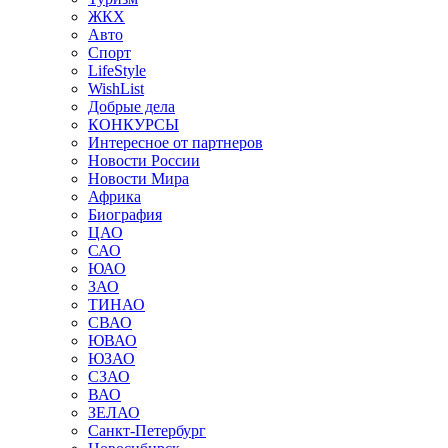
ЖКХ
Авто
Спорт
LifeStyle
WishList
Добрые дела
КОНКУРСЫ
Интересное от партнеров
Новости России
Новости Мира
Африка
Биография
ЦАО
САО
ЮАО
ЗАО
ТИНАО
СВАО
ЮВАО
ЮЗАО
СЗАО
ВАО
ЗЕЛАО
Санкт-Петербург