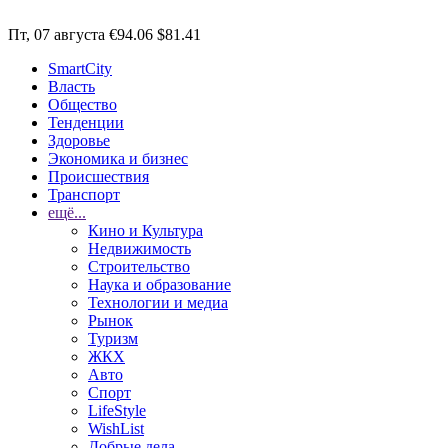
Пт, 07 августа
€94.06
$81.41
SmartCity
Власть
Общество
Тенденции
Здоровье
Экономика и бизнес
Происшествия
Транспорт
ещё...
Кино и Культура
Недвижимость
Строительство
Наука и образование
Технологии и медиа
Рынок
Туризм
ЖКХ
Авто
Спорт
LifeStyle
WishList
Добрые дела