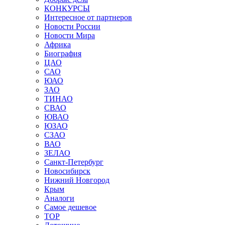
КОНКУРСЫ
Интересное от партнеров
Новости России
Новости Мира
Африка
Биография
ЦАО
САО
ЮАО
ЗАО
ТИНАО
СВАО
ЮВАО
ЮЗАО
СЗАО
ВАО
ЗЕЛАО
Санкт-Петербург
Новосибирск
Нижний Новгород
Крым
Аналоги
Самое дешевое
TOP