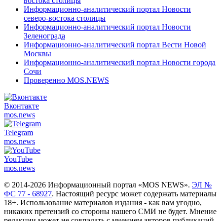
востока столицы
Информационно-аналитический портал Новости
северо-востока столицы
Информационно-аналитический портал Новости
Зеленограда
Информационно-аналитический портал Вести Новой
Москвы
Информационно-аналитический портал Новости города
Сочи
Проверенно MOS.NEWS
Вконтакте
mos.
news
Telegram
mos.
news
YouTube
mos.
news
© 2014-2026 Информационный портал «MOS NEWS».
ЭЛ №
ФС 77 - 68927
. Настоящий ресурс может содержать материалы
18+. Использование материалов издания - как вам угодно,
никаких претензий со стороны нашего СМИ не будет. Мнение
редакции может не совпадать с мнением авторов публикаций.