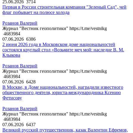
25.06.2026
3714
Первая в России строительная компания "Зеленый Сад", чей
флаг побывает на полюсе холода
Розанов Валерий
Журнал "Вестник геополитики" https://t.me/vestnikg
4683984
07.06.2026
6386
2 июня 2026 года в Московском доме национальностей
состоялся круглый стол «Возьмите меч мой: наследие В. М.
Клыкова
Розанов Валерий
Журнал "Вестник геополитики" https://t.me/vestnikg
4683984
07.06.2026
6428
В Москве, в Доме национальностей, наградили известного
общественного деятеля, юриста-международника Ксению
Фетисову
Розанов Валерий
Журнал "Вестник геополитики" https://t.me/vestnikg
4683984
07.06.2026
6437
Великий русский путешественник, казак Валентин Ефремов,