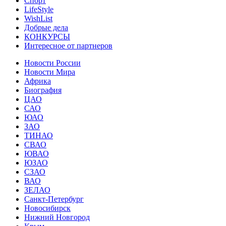
Спорт
LifeStyle
WishList
Добрые дела
КОНКУРСЫ
Интересное от партнеров
Новости России
Новости Мира
Африка
Биография
ЦАО
САО
ЮАО
ЗАО
ТИНАО
СВАО
ЮВАО
ЮЗАО
СЗАО
ВАО
ЗЕЛАО
Санкт-Петербург
Новосибирск
Нижний Новгород