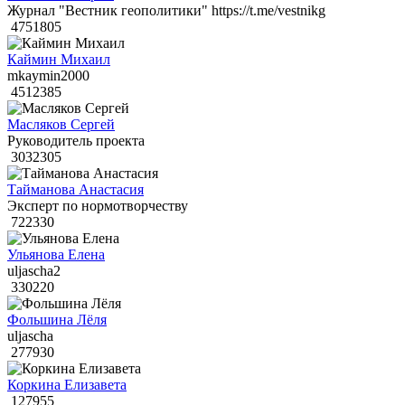
Журнал "Вестник геополитики" https://t.me/vestnikg
4751805
Каймин Михаил
mkaymin2000
4512385
Масляков Сергей
Руководитель проекта
3032305
Тайманова Анастасия
Эксперт по нормотворчеству
722330
Ульянова Елена
uljascha2
330220
Фольшина Лёля
uljascha
277930
Коркина Елизавета
127955