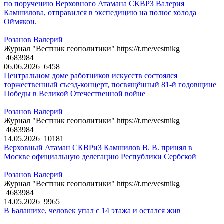
по поручению Верховного Атамана СКВРЗ Валерия
Камшилова, отправился в экспедицию на полюс холода
Оймякон.
Розанов Валерий
Журнал "Вестник геополитики" https://t.me/vestnikg
4683984
06.06.2026
6458
Центральном доме работников искусств состоялся
торжественный съезд-концерт, посвящённый 81-й годовщине
Победы в Великой Отечественной войне
Розанов Валерий
Журнал "Вестник геополитики" https://t.me/vestnikg
4683984
14.05.2026
10181
Верховный Атаман СКВРиЗ Камшилов В. В. принял в
Москве официальную делегацию Республики Сербской
Розанов Валерий
Журнал "Вестник геополитики" https://t.me/vestnikg
4683984
14.05.2026
9965
В Балашихе, человек упал с 14 этажа и остался жив