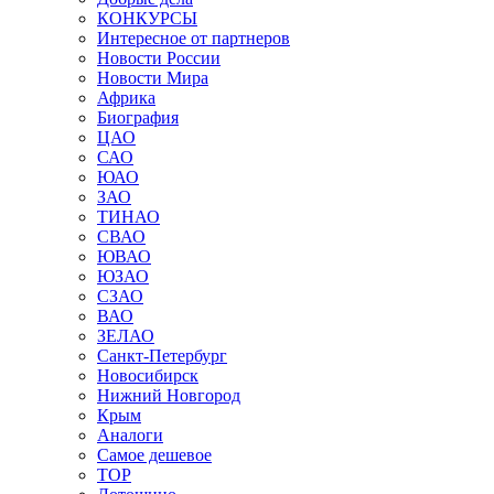
КОНКУРСЫ
Интересное от партнеров
Новости России
Новости Мира
Африка
Биография
ЦАО
САО
ЮАО
ЗАО
ТИНАО
СВАО
ЮВАО
ЮЗАО
СЗАО
ВАО
ЗЕЛАО
Санкт-Петербург
Новосибирск
Нижний Новгород
Крым
Аналоги
Самое дешевое
TOP