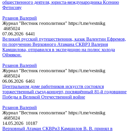
общественного деятеля, юриста-международника Ксению
Фетисову
Розанов Валерий
Журнал "Вестник геополитики" https://t.me/vestnikg
4685024
07.06.2026
6441
Великий русский путешественник, казак Валентин Ефремов,
по поручению Верховного Атамана СКВРЗ Валерия
Камшилова, отправился в экспедицию на полюс холода
Оймякон.
Розанов Валерий
Журнал "Вестник геополитики" https://t.me/vestnikg
4685024
06.06.2026
6461
Центральном доме работников искусств состоялся
торжественный съезд-концерт, посвящённый 81-й годовщине
Победы в Великой Отечественной войне
Розанов Валерий
Журнал "Вестник геополитики" https://t.me/vestnikg
4685024
14.05.2026
10187
Верховный Атаман СКВРиЗ Камшилов В. В. принял в