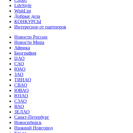
Спорт
LifeStyle
WishList
Добрые дела
КОНКУРСЫ
Интересное от партнеров
Новости России
Новости Мира
Африка
Биография
ЦАО
САО
ЮАО
ЗАО
ТИНАО
СВАО
ЮВАО
ЮЗАО
СЗАО
ВАО
ЗЕЛАО
Санкт-Петербург
Новосибирск
Нижний Новгород