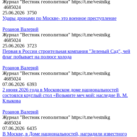
Журнал "Вестник геополитики" https://t.me/vestnikg
4685024
25.06.2026
3750
Удары дронами по Москве- это военное преступление
Розанов Валерий
Журнал "Вестник геополитики" https://t.me/vestnikg
4685024
25.06.2026
3723
Первая в России строительная компания "Зеленый Сад", чей
флаг побывает на полюсе холода
Розанов Валерий
Журнал "Вестник геополитики" https://t.me/vestnikg
4685024
07.06.2026
6393
2 июня 2026 года в Московском доме национальностей
состоялся круглый стол «Возьмите меч мой: наследие В. М.
Клыкова
Розанов Валерий
Журнал "Вестник геополитики" https://t.me/vestnikg
4685024
07.06.2026
6435
В Москве, в Доме национальностей, наградили известного