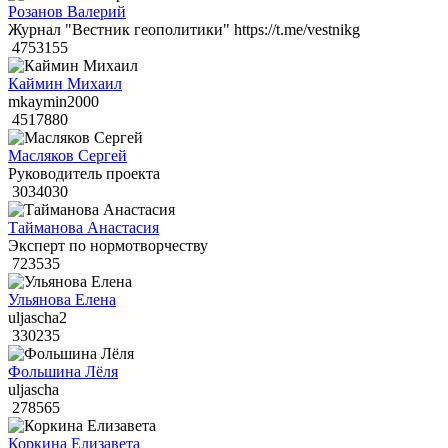
Розанов Валерий
Журнал "Вестник геополитики" https://t.me/vestnikg
4753155
Каймин Михаил
mkaymin2000
4517880
Масляков Сергей
Руководитель проекта
3034030
Тайманова Анастасия
Эксперт по нормотворчеству
723535
Ульянова Елена
uljascha2
330235
Фольшина Лёля
uljascha
278565
Коркина Елизавета