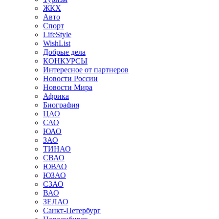
ЖКХ
Авто
Спорт
LifeStyle
WishList
Добрые дела
КОНКУРСЫ
Интересное от партнеров
Новости России
Новости Мира
Африка
Биография
ЦАО
САО
ЮАО
ЗАО
ТИНАО
СВАО
ЮВАО
ЮЗАО
СЗАО
ВАО
ЗЕЛАО
Санкт-Петербург