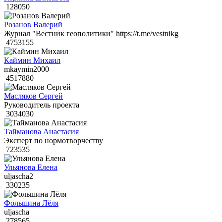
128050
Розанов Валерий
Журнал "Вестник геополитики" https://t.me/vestnikg
4753155
Каймин Михаил
mkaymin2000
4517880
Масляков Сергей
Руководитель проекта
3034030
Тайманова Анастасия
Эксперт по нормотворчеству
723535
Ульянова Елена
uljascha2
330235
Фольшина Лёля
uljascha
278565