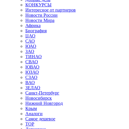
КОНКУРСЫ
Интересное от партнеров
Новости России
Новости Мира
Африка
Биография
ЦАО
САО
ЮАО
ЗАО
ТИНАО
СВАО
ЮВАО
ЮЗАО
СЗАО
ВАО
ЗЕЛАО
Санкт-Петербург
Новосибирск
Нижний Новгород
Крым
Аналоги
Самое дешевое
TOP