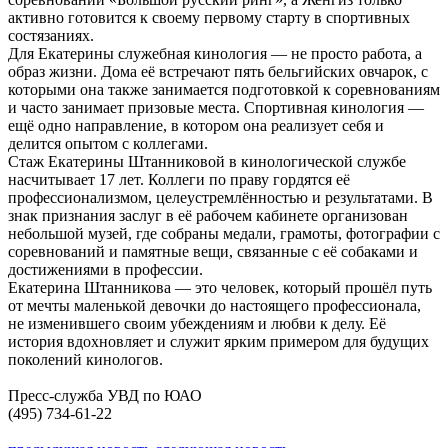
активно готовится к своему первому старту в спортивных
состязаниях.
Для Екатерины служебная кинология — не просто работа, а
образ жизни. Дома её встречают пять бельгийских овчарок, с
которыми она также занимается подготовкой к соревнованиям
и часто занимает призовые места. Спортивная кинология —
ещё одно направление, в котором она реализует себя и
делится опытом с коллегами.
Стаж Екатерины Штанниковой в кинологической службе
насчитывает 17 лет. Коллеги по праву гордятся её
профессионализмом, целеустремлённостью и результатами. В
знак признания заслуг в её рабочем кабинете организован
небольшой музей, где собраны медали, грамоты, фотографии с
соревнований и памятные вещи, связанные с её собаками и
достижениями в профессии.
Екатерина Штанникова — это человек, который прошёл путь
от мечты маленькой девочки до настоящего профессионала,
не изменившего своим убеждениям и любви к делу. Её
история вдохновляет и служит ярким примером для будущих
поколений кинологов.
Пресс-служба УВД по ЮАО
(495) 734-61-22