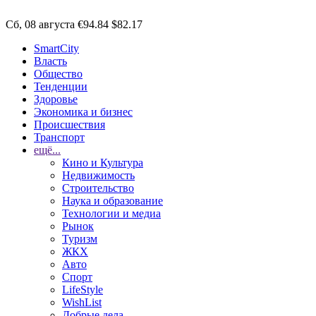
Сб, 08 августа
€94.84
$82.17
SmartCity
Власть
Общество
Тенденции
Здоровье
Экономика и бизнес
Происшествия
Транспорт
ещё...
Кино и Культура
Недвижимость
Строительство
Наука и образование
Технологии и медиа
Рынок
Туризм
ЖКХ
Авто
Спорт
LifeStyle
WishList
Добрые дела