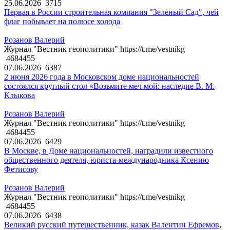
25.06.2026
3715
Первая в России строительная компания "Зеленый Сад", чей
флаг побывает на полюсе холода
Розанов Валерий
Журнал "Вестник геополитики" https://t.me/vestnikg
4684455
07.06.2026
6387
2 июня 2026 года в Московском доме национальностей
состоялся круглый стол «Возьмите меч мой: наследие В. М.
Клыкова
Розанов Валерий
Журнал "Вестник геополитики" https://t.me/vestnikg
4684455
07.06.2026
6429
В Москве, в Доме национальностей, наградили известного
общественного деятеля, юриста-международника Ксению
Фетисову
Розанов Валерий
Журнал "Вестник геополитики" https://t.me/vestnikg
4684455
07.06.2026
6438
Великий русский путешественник, казак Валентин Ефремов,