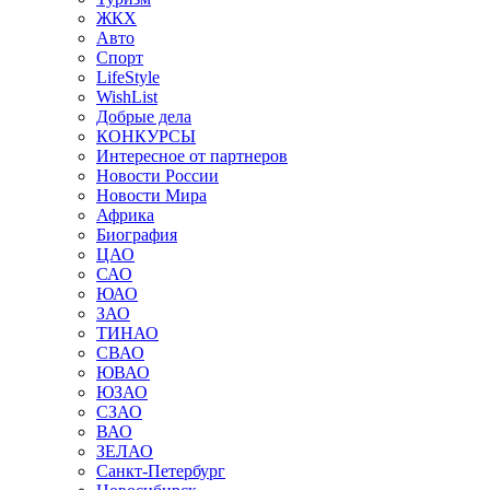
ЖКХ
Авто
Спорт
LifeStyle
WishList
Добрые дела
КОНКУРСЫ
Интересное от партнеров
Новости России
Новости Мира
Африка
Биография
ЦАО
САО
ЮАО
ЗАО
ТИНАО
СВАО
ЮВАО
ЮЗАО
СЗАО
ВАО
ЗЕЛАО
Санкт-Петербург