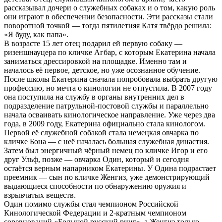
рассказывал дочери о служебных собаках и о том, какую роль
они играют в обеспечении безопасности. Эти рассказы стали
поворотной точкой — тогда пятилетняя Катя твёрдо решила:
«Я буду, как папа».
В возрасте 15 лет отец подарил ей первую собаку —
ризеншнауцера по кличке Агбар, с которым Екатерина начала
заниматься дрессировкой на площадке. Именно там и
началось её первое, детское, но уже осознанное обучение.
После школы Екатерина сначала попробовала выбрать другую
профессию, но мечта о кинологии не отпустила. В 2007 году
она поступила на службу в органы внутренних дел в
подразделение патрульной-постовой службы и параллельно
начала осваивать кинологическое направление. Уже через два
года, в 2009 году, Екатерина официально стала кинологом.
Первой её служебной собакой стала немецкая овчарка по
кличке Бона — с неё началась большая служебная династия.
Затем был энергичный чёрный немец по кличке Игор и его
друг Ульф, позже — овчарка Один, который и сегодня
остаётся верным напарником Екатерины. У Одина подрастает
преемник — сын по кличке Женгиз, уже демонстрирующий
выдающиеся способности по обнаружению оружия и
взрывчатых веществ.
Один помимо службы стал чемпионом Российской
Кинологической Федерации и 2-кратным чемпионом
соревнований «Большой русский ринг», а Женгиз только