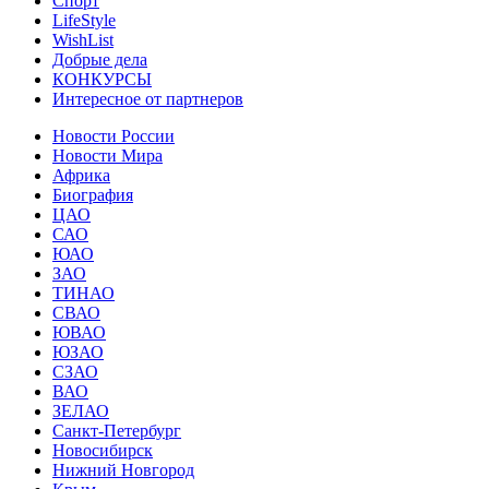
Спорт
LifeStyle
WishList
Добрые дела
КОНКУРСЫ
Интересное от партнеров
Новости России
Новости Мира
Африка
Биография
ЦАО
САО
ЮАО
ЗАО
ТИНАО
СВАО
ЮВАО
ЮЗАО
СЗАО
ВАО
ЗЕЛАО
Санкт-Петербург
Новосибирск
Нижний Новгород