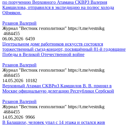
по поручению Верховного Атамана СКВРЗ Валерия
Камшилова, отправился в экспедицию на полюс холода
Оймякон.
Розанов Валерий
Журнал "Вестник геополитики" https://t.me/vestnikg
4684455
06.06.2026
6459
Центральном доме работников искусств состоялся
торжественный съезд-концерт, посвящённый 81-й годовщине
Победы в Великой Отечественной войне
Розанов Валерий
Журнал "Вестник геополитики" https://t.me/vestnikg
4684455
14.05.2026
10182
Верховный Атаман СКВРиЗ Камшилов В. В. принял в
Москве официальную делегацию Республики Сербской
Розанов Валерий
Журнал "Вестник геополитики" https://t.me/vestnikg
4684455
14.05.2026
9966
В Балашихе, человек упал с 14 этажа и остался жив