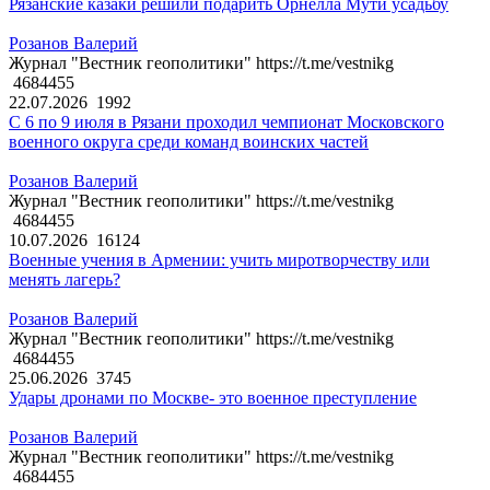
Рязанские казаки решили подарить Орнелла Мути усадьбу
Розанов Валерий
Журнал "Вестник геополитики" https://t.me/vestnikg
4684455
22.07.2026
1992
С 6 по 9 июля в Рязани проходил чемпионат Московского
военного округа среди команд воинских частей
Розанов Валерий
Журнал "Вестник геополитики" https://t.me/vestnikg
4684455
10.07.2026
16124
Военные учения в Армении: учить миротворчеству или
менять лагерь?
Розанов Валерий
Журнал "Вестник геополитики" https://t.me/vestnikg
4684455
25.06.2026
3745
Удары дронами по Москве- это военное преступление
Розанов Валерий
Журнал "Вестник геополитики" https://t.me/vestnikg
4684455