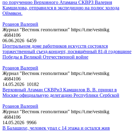
по поручению Верховного Атамана СКВРЗ Валерия
Камшилова, отправился в экспедицию на полюс холода
Оймякон.
Розанов Валерий
Журнал "Вестник геополитики" https://t.me/vestnikg
4684106
06.06.2026
6459
Центральном доме работников искусств состоялся
торжественный съезд-концерт, посвящённый 81-й годовщине
Победы в Великой Отечественной войне
Розанов Валерий
Журнал "Вестник геополитики" https://t.me/vestnikg
4684106
14.05.2026
10182
Верховный Атаман СКВРиЗ Камшилов В. В. принял в
Москве официальную делегацию Республики Сербской
Розанов Валерий
Журнал "Вестник геополитики" https://t.me/vestnikg
4684106
14.05.2026
9966
В Балашихе, человек упал с 14 этажа и остался жив