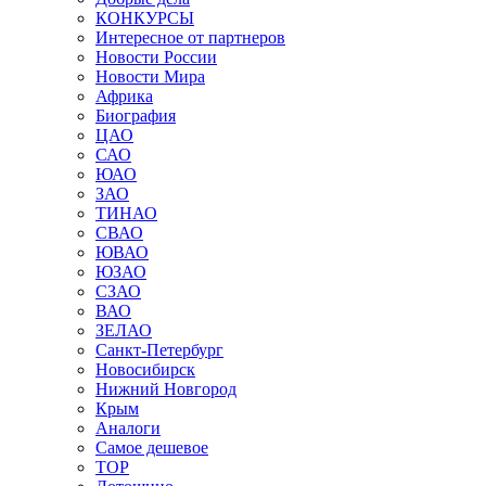
КОНКУРСЫ
Интересное от партнеров
Новости России
Новости Мира
Африка
Биография
ЦАО
САО
ЮАО
ЗАО
ТИНАО
СВАО
ЮВАО
ЮЗАО
СЗАО
ВАО
ЗЕЛАО
Санкт-Петербург
Новосибирск
Нижний Новгород
Крым
Аналоги
Самое дешевое
TOP