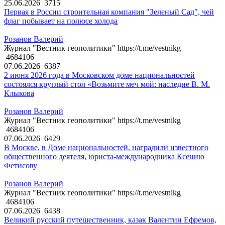
25.06.2026
3715
Первая в России строительная компания "Зеленый Сад", чей
флаг побывает на полюсе холода
Розанов Валерий
Журнал "Вестник геополитики" https://t.me/vestnikg
4684106
07.06.2026
6387
2 июня 2026 года в Московском доме национальностей
состоялся круглый стол «Возьмите меч мой: наследие В. М.
Клыкова
Розанов Валерий
Журнал "Вестник геополитики" https://t.me/vestnikg
4684106
07.06.2026
6429
В Москве, в Доме национальностей, наградили известного
общественного деятеля, юриста-международника Ксению
Фетисову
Розанов Валерий
Журнал "Вестник геополитики" https://t.me/vestnikg
4684106
07.06.2026
6438
Великий русский путешественник, казак Валентин Ефремов,