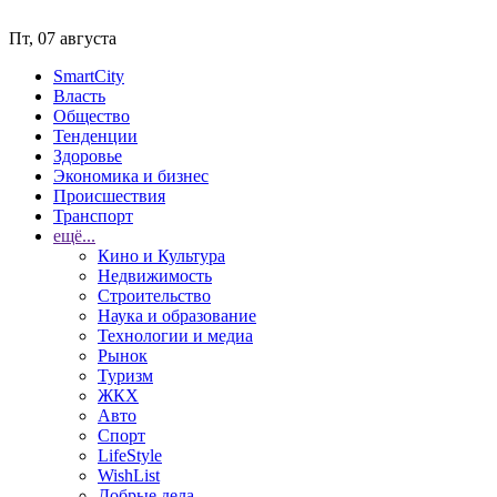
Пт, 07 августа
SmartCity
Власть
Общество
Тенденции
Здоровье
Экономика и бизнес
Происшествия
Транспорт
ещё...
Кино и Культура
Недвижимость
Строительство
Наука и образование
Технологии и медиа
Рынок
Туризм
ЖКХ
Авто
Спорт
LifeStyle
WishList
Добрые дела