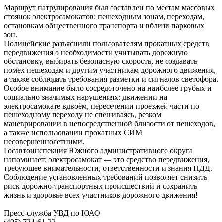
Маршрут патрулирования был составлен по местам массовых
стоянок электросамокатов: пешеходным зонам, переходам,
остановкам общественного транспорта и вблизи парковых
зон.
Полицейские разъяснили пользователям прокатных средств
передвижения о необходимости учитывать дорожную
обстановку, выбирать безопасную скорость, не создавать
помех пешеходам и другим участникам дорожного движения,
а также соблюдать требования разметки и сигналов светофора.
Особое внимание было сосредоточено на наиболее грубых и
социально значимых нарушениях: движении на
электросамокате вдвоём, пересечении проезжей части по
пешеходному переходу не спешиваясь, резком
маневрировании в непосредственной близости от пешеходов,
а также использовании прокатных СИМ
несовершеннолетними.
Госавтоинспекция Южного административного округа
напоминает: электросамокат — это средство передвижения,
требующее внимательности, ответственности и знания ПДД.
Соблюдение установленных требований позволяет снизить
риск дорожно-транспортных происшествий и сохранить
жизнь и здоровье всех участников дорожного движения!
Пресс-служба УВД по ЮАО
(495) 734-61-22