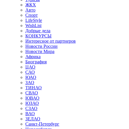
ЖКХ
Авто
Спорт
LifeStyle
WishList
Добрые дела
КОНКУРСЫ
Интересное от партнеров
Новости России
Новости Мира
Африка
Биография
ЦАО
САО
ЮАО
ЗАО
ТИНАО
СВАО
ЮВАО
ЮЗАО
СЗАО
ВАО
ЗЕЛАО
Санкт-Петербург