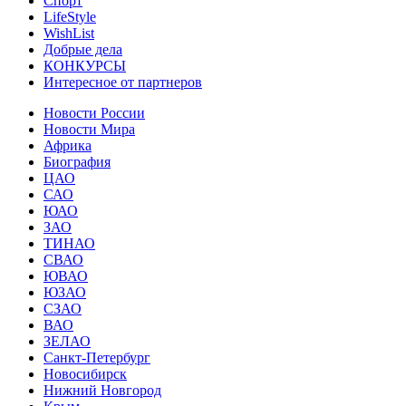
Спорт
LifeStyle
WishList
Добрые дела
КОНКУРСЫ
Интересное от партнеров
Новости России
Новости Мира
Африка
Биография
ЦАО
САО
ЮАО
ЗАО
ТИНАО
СВАО
ЮВАО
ЮЗАО
СЗАО
ВАО
ЗЕЛАО
Санкт-Петербург
Новосибирск
Нижний Новгород