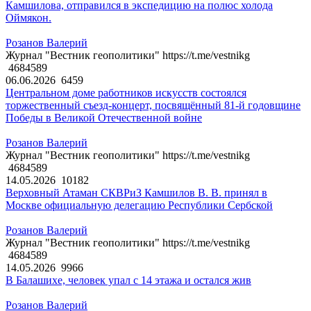
Камшилова, отправился в экспедицию на полюс холода
Оймякон.
Розанов Валерий
Журнал "Вестник геополитики" https://t.me/vestnikg
4684589
06.06.2026
6459
Центральном доме работников искусств состоялся
торжественный съезд-концерт, посвящённый 81-й годовщине
Победы в Великой Отечественной войне
Розанов Валерий
Журнал "Вестник геополитики" https://t.me/vestnikg
4684589
14.05.2026
10182
Верховный Атаман СКВРиЗ Камшилов В. В. принял в
Москве официальную делегацию Республики Сербской
Розанов Валерий
Журнал "Вестник геополитики" https://t.me/vestnikg
4684589
14.05.2026
9966
В Балашихе, человек упал с 14 этажа и остался жив
Розанов Валерий