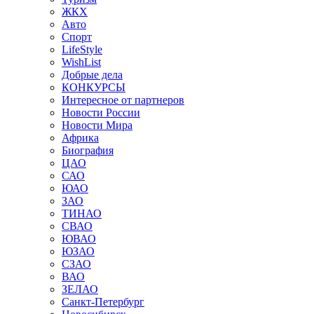
ЖКХ
Авто
Спорт
LifeStyle
WishList
Добрые дела
КОНКУРСЫ
Интересное от партнеров
Новости России
Новости Мира
Африка
Биография
ЦАО
САО
ЮАО
ЗАО
ТИНАО
СВАО
ЮВАО
ЮЗАО
СЗАО
ВАО
ЗЕЛАО
Санкт-Петербург