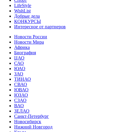
Спорт
LifeStyle
WishList
Добрые дела
КОНКУРСЫ
Интересное от партнеров
Новости России
Новости Мира
Африка
Биография
ЦАО
САО
ЮАО
ЗАО
ТИНАО
СВАО
ЮВАО
ЮЗАО
СЗАО
ВАО
ЗЕЛАО
Санкт-Петербург
Новосибирск
Нижний Новгород