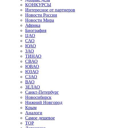
КОНКУРСЫ
Интересное от партнеров
Новости России
Новости Мира
Африка
Биография
ЦАО
САО
ЮАО
ЗАО
ТИНАО
СВАО
ЮВАО
ЮЗАО
СЗАО
ВАО
ЗЕЛАО
Санкт-Петербург
Новосибирск
Нижний Новгород
Крым
Аналоги
Самое дешевое
TOP