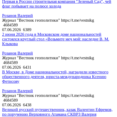
Первая в России строительная компания "Зеленый Сад", чей
флаг побывает на полюсе холода
Розанов Валерий
Журнал "Вестник геополитики" https://t.me/vestnikg
4684589
07.06.2026
6389
2 июня 2026 года в Московском доме национальностей
состоялся круглый стол «Возьмите меч мой: наследие В. М.
Клыкова
Розанов Валерий
Журнал "Вестник геополитики" https://t.me/vestnikg
4684589
07.06.2026
6431
В Москве, в Доме национальностей, наградили известного
общественного деятеля, юриста-международника Ксению
Фетисову
Розанов Валерий
Журнал "Вестник геополитики" https://t.me/vestnikg
4684589
07.06.2026
6438
Великий русский путешественник, казак Валентин Ефремов,
по поручению Верховного Атамана СКВРЗ Валерия