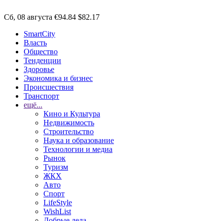
Сб, 08 августа
€94.84
$82.17
SmartCity
Власть
Общество
Тенденции
Здоровье
Экономика и бизнес
Происшествия
Транспорт
ещё...
Кино и Культура
Недвижимость
Строительство
Наука и образование
Технологии и медиа
Рынок
Туризм
ЖКХ
Авто
Спорт
LifeStyle
WishList
Добрые дела