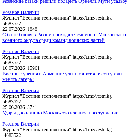
Рязанские казаки решили подарить Орнелла Мути усадьбу
Розанов Валерий
Журнал "Вестник геополитики" https://t.me/vestnikg
4683522
22.07.2026
1848
С 6 по 9 июля в Рязани проходил чемпионат Московского
военного округа среди команд воинских частей
Розанов Валерий
Журнал "Вестник геополитики" https://t.me/vestnikg
4683522
10.07.2026
15961
Военные учения в Армении: учить миротворчеству или
менять лагерь?
Розанов Валерий
Журнал "Вестник геополитики" https://t.me/vestnikg
4683522
25.06.2026
3741
Удары дронами по Москве- это военное преступление
Розанов Валерий
Журнал "Вестник геополитики" https://t.me/vestnikg
4683522