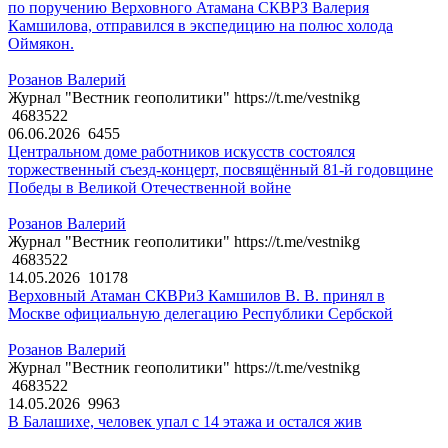
по поручению Верховного Атамана СКВРЗ Валерия
Камшилова, отправился в экспедицию на полюс холода
Оймякон.
Розанов Валерий
Журнал "Вестник геополитики" https://t.me/vestnikg
4683522
06.06.2026
6455
Центральном доме работников искусств состоялся
торжественный съезд-концерт, посвящённый 81-й годовщине
Победы в Великой Отечественной войне
Розанов Валерий
Журнал "Вестник геополитики" https://t.me/vestnikg
4683522
14.05.2026
10178
Верховный Атаман СКВРиЗ Камшилов В. В. принял в
Москве официальную делегацию Республики Сербской
Розанов Валерий
Журнал "Вестник геополитики" https://t.me/vestnikg
4683522
14.05.2026
9963
В Балашихе, человек упал с 14 этажа и остался жив