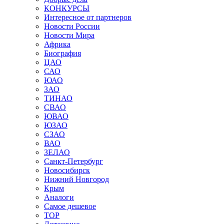
КОНКУРСЫ
Интересное от партнеров
Новости России
Новости Мира
Африка
Биография
ЦАО
САО
ЮАО
ЗАО
ТИНАО
СВАО
ЮВАО
ЮЗАО
СЗАО
ВАО
ЗЕЛАО
Санкт-Петербург
Новосибирск
Нижний Новгород
Крым
Аналоги
Самое дешевое
TOP