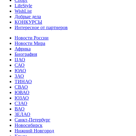
Спорт
LifeStyle
WishList
Добрые дела
КОНКУРСЫ
Интересное от партнеров
Новости России
Новости Мира
Африка
Биография
ЦАО
САО
ЮАО
ЗАО
ТИНАО
СВАО
ЮВАО
ЮЗАО
СЗАО
ВАО
ЗЕЛАО
Санкт-Петербург
Новосибирск
Нижний Новгород