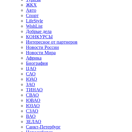
ЖКХ
Авто
Спорт
LifeStyle
WishList
Добрые дела
КОНКУРСЫ
Интересное от партнеров
Новости России
Новости Мира
Африка
Биография
ЦАО
САО
ЮАО
ЗАО
ТИНАО
СВАО
ЮВАО
ЮЗАО
СЗАО
ВАО
ЗЕЛАО
Санкт-Петербург