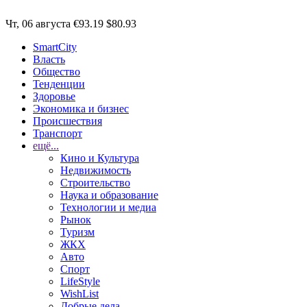
Чт, 06 августа
€93.19
$80.93
SmartCity
Власть
Общество
Тенденции
Здоровье
Экономика и бизнес
Происшествия
Транспорт
ещё...
Кино и Культура
Недвижимость
Строительство
Наука и образование
Технологии и медиа
Рынок
Туризм
ЖКХ
Авто
Спорт
LifeStyle
WishList
Добрые дела