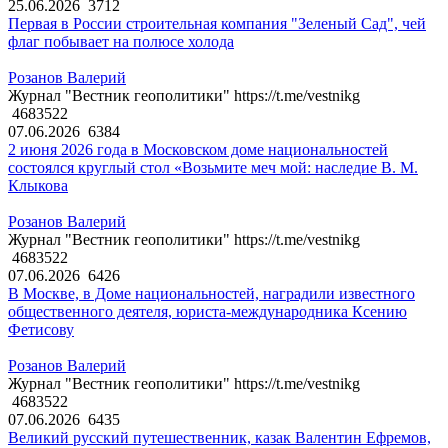
25.06.2026
3712
Первая в России строительная компания "Зеленый Сад", чей
флаг побывает на полюсе холода
Розанов Валерий
Журнал "Вестник геополитики" https://t.me/vestnikg
4683522
07.06.2026
6384
2 июня 2026 года в Московском доме национальностей
состоялся круглый стол «Возьмите меч мой: наследие В. М.
Клыкова
Розанов Валерий
Журнал "Вестник геополитики" https://t.me/vestnikg
4683522
07.06.2026
6426
В Москве, в Доме национальностей, наградили известного
общественного деятеля, юриста-международника Ксению
Фетисову
Розанов Валерий
Журнал "Вестник геополитики" https://t.me/vestnikg
4683522
07.06.2026
6435
Великий русский путешественник, казак Валентин Ефремов,