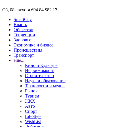
Сб, 08 августа
€94.84
$82.17
SmartCity
Власть
Общество
Тенденции
Здоровье
Экономика и бизнес
Происшествия
Транспорт
ещё...
Кино и Культура
Недвижимость
Строительство
Наука и образование
Технологии и медиа
Рынок
Туризм
ЖКХ
Авто
Спорт
LifeStyle
WishList
Добрые дела