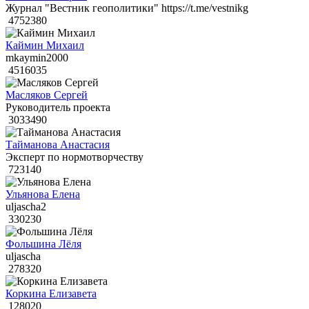
Журнал "Вестник геополитики" https://t.me/vestnikg
4752380
Каймин Михаил
mkaymin2000
4516035
Масляков Сергей
Руководитель проекта
3033490
Тайманова Анастасия
Эксперт по нормотворчеству
723140
Ульянова Елена
uljascha2
330230
Фольшина Лёля
uljascha
278320
Коркина Елизавета
128020