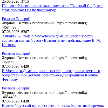
25.06.2026
3715
Первая в России строительная компания "Зеленый Сад", чей
флаг побывает на полюсе холода
Розанов Валерий
Журнал "Вестник геополитики" https://t.me/vestnikg
4684493
07.06.2026
6387
2 июня 2026 года в Московском доме национальностей
состоялся круглый стол «Возьмите меч мой: наследие В. М.
Клыкова
Розанов Валерий
Журнал "Вестник геополитики" https://t.me/vestnikg
4684493
07.06.2026
6429
В Москве, в Доме национальностей, наградили известного
общественного деятеля, юриста-международника Ксению
Фетисову
Розанов Валерий
Журнал "Вестник геополитики" https://t.me/vestnikg
4684493
07.06.2026
6438
Великий русский путешественник, казак Валентин Ефремов,