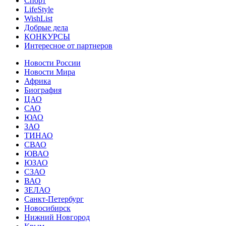
Спорт
LifeStyle
WishList
Добрые дела
КОНКУРСЫ
Интересное от партнеров
Новости России
Новости Мира
Африка
Биография
ЦАО
САО
ЮАО
ЗАО
ТИНАО
СВАО
ЮВАО
ЮЗАО
СЗАО
ВАО
ЗЕЛАО
Санкт-Петербург
Новосибирск
Нижний Новгород