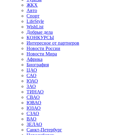
ЖКХ
Авто
Спорт
LifeStyle
WishList
Добрые дела
КОНКУРСЫ
Интересное от партнеров
Новости России
Новости Мира
Африка
Биография
ЦАО
САО
ЮАО
ЗАО
ТИНАО
СВАО
ЮВАО
ЮЗАО
СЗАО
ВАО
ЗЕЛАО
Санкт-Петербург