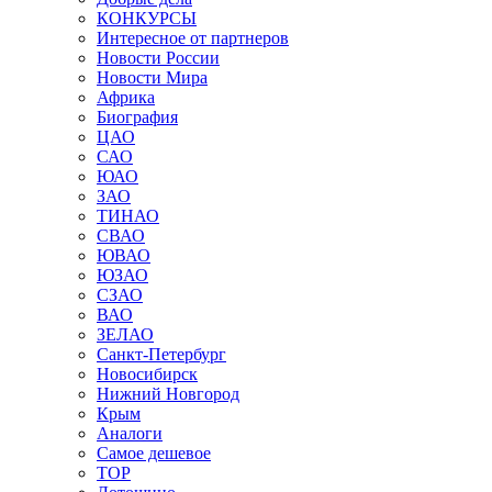
КОНКУРСЫ
Интересное от партнеров
Новости России
Новости Мира
Африка
Биография
ЦАО
САО
ЮАО
ЗАО
ТИНАО
СВАО
ЮВАО
ЮЗАО
СЗАО
ВАО
ЗЕЛАО
Санкт-Петербург
Новосибирск
Нижний Новгород
Крым
Аналоги
Самое дешевое
TOP