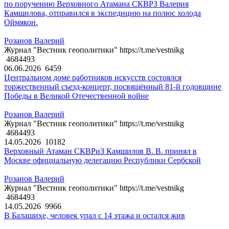
по поручению Верховного Атамана СКВРЗ Валерия
Камшилова, отправился в экспедицию на полюс холода
Оймякон.
Розанов Валерий
Журнал "Вестник геополитики" https://t.me/vestnikg
4684493
06.06.2026
6459
Центральном доме работников искусств состоялся
торжественный съезд-концерт, посвящённый 81-й годовщине
Победы в Великой Отечественной войне
Розанов Валерий
Журнал "Вестник геополитики" https://t.me/vestnikg
4684493
14.05.2026
10182
Верховный Атаман СКВРиЗ Камшилов В. В. принял в
Москве официальную делегацию Республики Сербской
Розанов Валерий
Журнал "Вестник геополитики" https://t.me/vestnikg
4684493
14.05.2026
9966
В Балашихе, человек упал с 14 этажа и остался жив