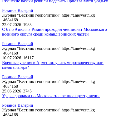
Рязанские казаки решили подарить Орнелла Мути усадьбу
Розанов Валерий
Журнал "Вестник геополитики" https://t.me/vestnikg
4684168
22.07.2026
1983
С 6 по 9 июля в Рязани проходил чемпионат Московского
военного округа среди команд воинских частей
Розанов Валерий
Журнал "Вестник геополитики" https://t.me/vestnikg
4684168
10.07.2026
16117
Военные учения в Армении: учить миротворчеству или
менять лагерь?
Розанов Валерий
Журнал "Вестник геополитики" https://t.me/vestnikg
4684168
25.06.2026
3745
Удары дронами по Москве- это военное преступление
Розанов Валерий
Журнал "Вестник геополитики" https://t.me/vestnikg
4684168