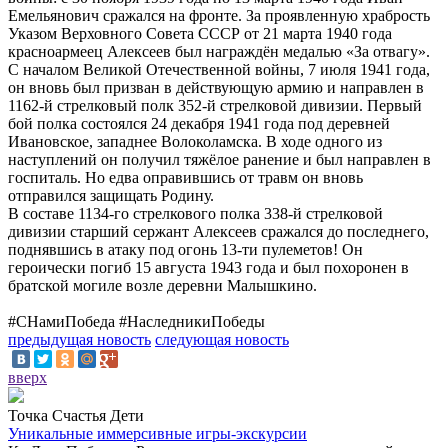
Емельянович сражался на фронте. За проявленную храбрость
Указом Верховного Совета СССР от 21 марта 1940 года
красноармеец Алексеев был награждён медалью «За отвагу».
С началом Великой Отечественной войны, 7 июля 1941 года,
он вновь был призван в действующую армию и направлен в
1162‑й стрелковый полк 352‑й стрелковой дивизии. Первый
бой полка состоялся 24 декабря 1941 года под деревней
Ивановское, западнее Волоколамска. В ходе одного из
наступлений он получил тяжёлое ранение и был направлен в
госпиталь. Но едва оправившись от травм он вновь
отправился защищать Родину.
В составе 1134-го стрелкового полка 338‑й стрелковой
дивизии старший сержант Алексеев сражался до последнего,
поднявшись в атаку под огонь 13-ти пулеметов! Он
героически погиб 15 августа 1943 года и был похоронен в
братской могиле возле деревни Малышкино.
‎#СНамиПобеда #НаследникиПобеды
предыдущая новость
следующая новость
вверх
Точка Счастья Дети
Уникальные иммерсивные игры-экскурсии