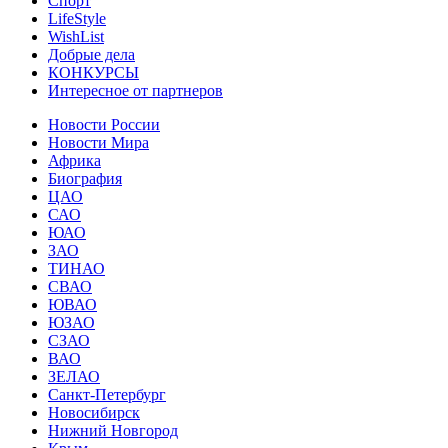
Спорт
LifeStyle
WishList
Добрые дела
КОНКУРСЫ
Интересное от партнеров
Новости России
Новости Мира
Африка
Биография
ЦАО
САО
ЮАО
ЗАО
ТИНАО
СВАО
ЮВАО
ЮЗАО
СЗАО
ВАО
ЗЕЛАО
Санкт-Петербург
Новосибирск
Нижний Новгород