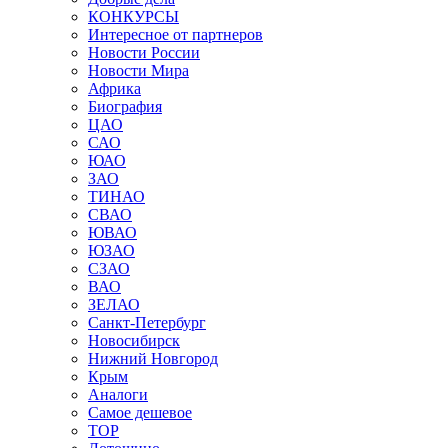
КОНКУРСЫ
Интересное от партнеров
Новости России
Новости Мира
Африка
Биография
ЦАО
САО
ЮАО
ЗАО
ТИНАО
СВАО
ЮВАО
ЮЗАО
СЗАО
ВАО
ЗЕЛАО
Санкт-Петербург
Новосибирск
Нижний Новгород
Крым
Аналоги
Самое дешевое
TOP