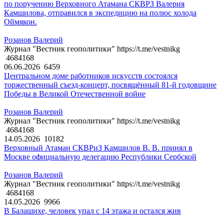
по поручению Верховного Атамана СКВРЗ Валерия
Камшилова, отправился в экспедицию на полюс холода
Оймякон.
Розанов Валерий
Журнал "Вестник геополитики" https://t.me/vestnikg
4684168
06.06.2026
6459
Центральном доме работников искусств состоялся
торжественный съезд-концерт, посвящённый 81-й годовщине
Победы в Великой Отечественной войне
Розанов Валерий
Журнал "Вестник геополитики" https://t.me/vestnikg
4684168
14.05.2026
10182
Верховный Атаман СКВРиЗ Камшилов В. В. принял в
Москве официальную делегацию Республики Сербской
Розанов Валерий
Журнал "Вестник геополитики" https://t.me/vestnikg
4684168
14.05.2026
9966
В Балашихе, человек упал с 14 этажа и остался жив