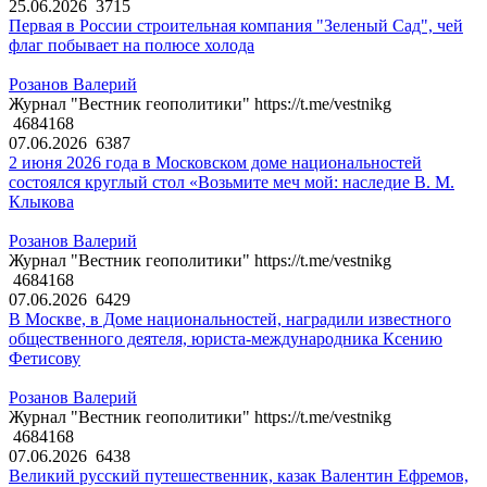
25.06.2026
3715
Первая в России строительная компания "Зеленый Сад", чей
флаг побывает на полюсе холода
Розанов Валерий
Журнал "Вестник геополитики" https://t.me/vestnikg
4684168
07.06.2026
6387
2 июня 2026 года в Московском доме национальностей
состоялся круглый стол «Возьмите меч мой: наследие В. М.
Клыкова
Розанов Валерий
Журнал "Вестник геополитики" https://t.me/vestnikg
4684168
07.06.2026
6429
В Москве, в Доме национальностей, наградили известного
общественного деятеля, юриста-международника Ксению
Фетисову
Розанов Валерий
Журнал "Вестник геополитики" https://t.me/vestnikg
4684168
07.06.2026
6438
Великий русский путешественник, казак Валентин Ефремов,