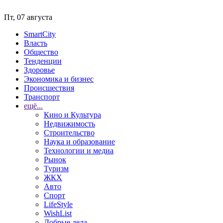
Пт, 07 августа
SmartCity
Власть
Общество
Тенденции
Здоровье
Экономика и бизнес
Происшествия
Транспорт
ещё...
Кино и Культура
Недвижимость
Строительство
Наука и образование
Технологии и медиа
Рынок
Туризм
ЖКХ
Авто
Спорт
LifeStyle
WishList
Добрые дела