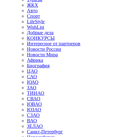
ЖКХ
Авто
Спорт
LifeStyle
WishList
Добрые дела
КОНКУРСЫ
Интересное от партнеров
Новости России
Новости Мира
Африка
Биография
ЦАО
САО
ЮАО
ЗАО
ТИНАО
СВАО
ЮВАО
ЮЗАО
СЗАО
ВАО
ЗЕЛАО
Санкт-Петербург