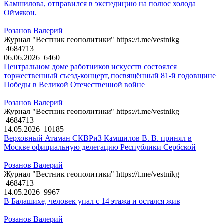
Камшилова, отправился в экспедицию на полюс холода
Оймякон.
Розанов Валерий
Журнал "Вестник геополитики" https://t.me/vestnikg
4684713
06.06.2026
6460
Центральном доме работников искусств состоялся
торжественный съезд-концерт, посвящённый 81-й годовщине
Победы в Великой Отечественной войне
Розанов Валерий
Журнал "Вестник геополитики" https://t.me/vestnikg
4684713
14.05.2026
10185
Верховный Атаман СКВРиЗ Камшилов В. В. принял в
Москве официальную делегацию Республики Сербской
Розанов Валерий
Журнал "Вестник геополитики" https://t.me/vestnikg
4684713
14.05.2026
9967
В Балашихе, человек упал с 14 этажа и остался жив
Розанов Валерий