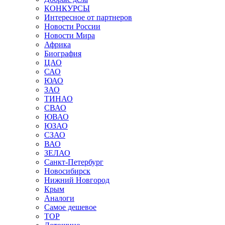
КОНКУРСЫ
Интересное от партнеров
Новости России
Новости Мира
Африка
Биография
ЦАО
САО
ЮАО
ЗАО
ТИНАО
СВАО
ЮВАО
ЮЗАО
СЗАО
ВАО
ЗЕЛАО
Санкт-Петербург
Новосибирск
Нижний Новгород
Крым
Аналоги
Самое дешевое
TOP