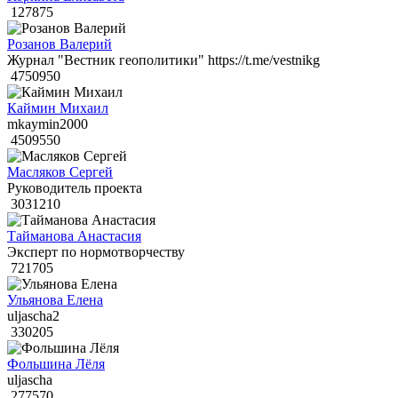
127875
Розанов Валерий
Журнал "Вестник геополитики" https://t.me/vestnikg
4750950
Каймин Михаил
mkaymin2000
4509550
Масляков Сергей
Руководитель проекта
3031210
Тайманова Анастасия
Эксперт по нормотворчеству
721705
Ульянова Елена
uljascha2
330205
Фольшина Лёля
uljascha
277570