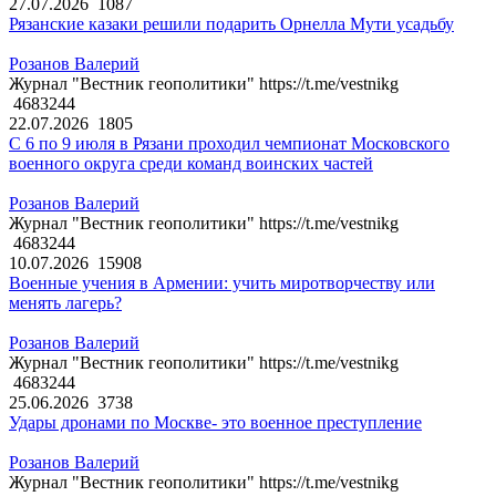
27.07.2026
1087
Рязанские казаки решили подарить Орнелла Мути усадьбу
Розанов Валерий
Журнал "Вестник геополитики" https://t.me/vestnikg
4683244
22.07.2026
1805
С 6 по 9 июля в Рязани проходил чемпионат Московского
военного округа среди команд воинских частей
Розанов Валерий
Журнал "Вестник геополитики" https://t.me/vestnikg
4683244
10.07.2026
15908
Военные учения в Армении: учить миротворчеству или
менять лагерь?
Розанов Валерий
Журнал "Вестник геополитики" https://t.me/vestnikg
4683244
25.06.2026
3738
Удары дронами по Москве- это военное преступление
Розанов Валерий
Журнал "Вестник геополитики" https://t.me/vestnikg