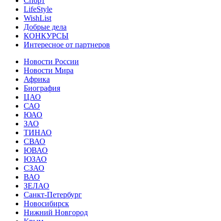
Спорт
LifeStyle
WishList
Добрые дела
КОНКУРСЫ
Интересное от партнеров
Новости России
Новости Мира
Африка
Биография
ЦАО
САО
ЮАО
ЗАО
ТИНАО
СВАО
ЮВАО
ЮЗАО
СЗАО
ВАО
ЗЕЛАО
Санкт-Петербург
Новосибирск
Нижний Новгород