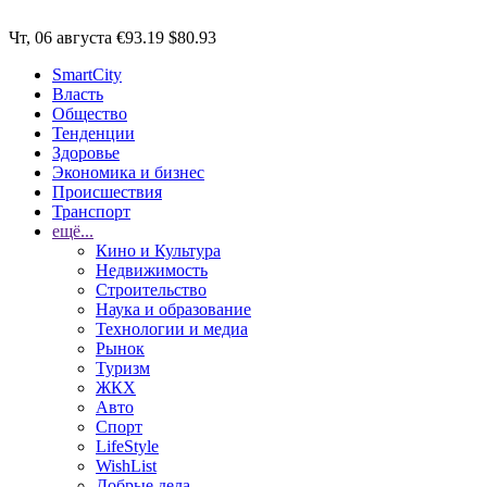
Чт, 06 августа
€93.19
$80.93
SmartCity
Власть
Общество
Тенденции
Здоровье
Экономика и бизнес
Происшествия
Транспорт
ещё...
Кино и Культура
Недвижимость
Строительство
Наука и образование
Технологии и медиа
Рынок
Туризм
ЖКХ
Авто
Спорт
LifeStyle
WishList
Добрые дела