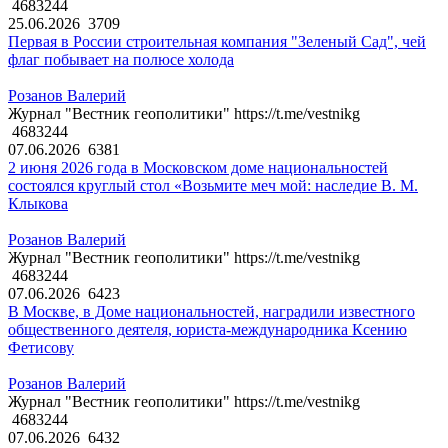
4683244
25.06.2026
3709
Первая в России строительная компания "Зеленый Сад", чей
флаг побывает на полюсе холода
Розанов Валерий
Журнал "Вестник геополитики" https://t.me/vestnikg
4683244
07.06.2026
6381
2 июня 2026 года в Московском доме национальностей
состоялся круглый стол «Возьмите меч мой: наследие В. М.
Клыкова
Розанов Валерий
Журнал "Вестник геополитики" https://t.me/vestnikg
4683244
07.06.2026
6423
В Москве, в Доме национальностей, наградили известного
общественного деятеля, юриста-международника Ксению
Фетисову
Розанов Валерий
Журнал "Вестник геополитики" https://t.me/vestnikg
4683244
07.06.2026
6432