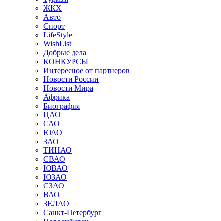
ЖКХ
Авто
Спорт
LifeStyle
WishList
Добрые дела
КОНКУРСЫ
Интересное от партнеров
Новости России
Новости Мира
Африка
Биография
ЦАО
САО
ЮАО
ЗАО
ТИНАО
СВАО
ЮВАО
ЮЗАО
СЗАО
ВАО
ЗЕЛАО
Санкт-Петербург