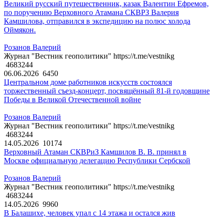
Великий русский путешественник, казак Валентин Ефремов,
по поручению Верховного Атамана СКВРЗ Валерия
Камшилова, отправился в экспедицию на полюс холода
Оймякон.
Розанов Валерий
Журнал "Вестник геополитики" https://t.me/vestnikg
4683244
06.06.2026
6450
Центральном доме работников искусств состоялся
торжественный съезд-концерт, посвящённый 81-й годовщине
Победы в Великой Отечественной войне
Розанов Валерий
Журнал "Вестник геополитики" https://t.me/vestnikg
4683244
14.05.2026
10174
Верховный Атаман СКВРиЗ Камшилов В. В. принял в
Москве официальную делегацию Республики Сербской
Розанов Валерий
Журнал "Вестник геополитики" https://t.me/vestnikg
4683244
14.05.2026
9960
В Балашихе, человек упал с 14 этажа и остался жив