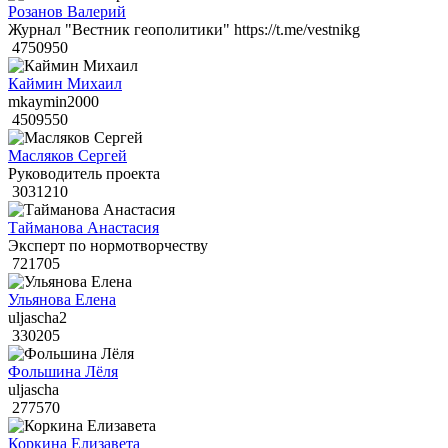
Розанов Валерий
Журнал "Вестник геополитики" https://t.me/vestnikg
4750950
Каймин Михаил
mkaymin2000
4509550
Масляков Сергей
Руководитель проекта
3031210
Тайманова Анастасия
Эксперт по нормотворчеству
721705
Ульянова Елена
uljascha2
330205
Фольшина Лёля
uljascha
277570
Коркина Елизавета