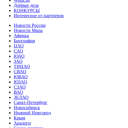
WishList
Добрые дела
КОНКУРСЫ
Интересное от партнеров
Новости России
Новости Мира
Африка
Биография
ЦАО
САО
ЮАО
ЗАО
ТИНАО
СВАО
ЮВАО
ЮЗАО
СЗАО
ВАО
ЗЕЛАО
Санкт-Петербург
Новосибирск
Нижний Новгород
Крым
Аналоги