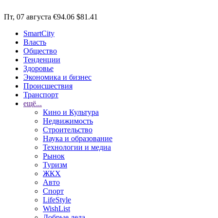
Пт, 07 августа
€94.06
$81.41
SmartCity
Власть
Общество
Тенденции
Здоровье
Экономика и бизнес
Происшествия
Транспорт
ещё...
Кино и Культура
Недвижимость
Строительство
Наука и образование
Технологии и медиа
Рынок
Туризм
ЖКХ
Авто
Спорт
LifeStyle
WishList
Добрые дела