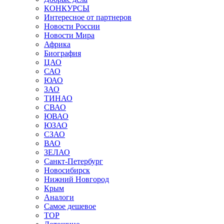
КОНКУРСЫ
Интересное от партнеров
Новости России
Новости Мира
Африка
Биография
ЦАО
САО
ЮАО
ЗАО
ТИНАО
СВАО
ЮВАО
ЮЗАО
СЗАО
ВАО
ЗЕЛАО
Санкт-Петербург
Новосибирск
Нижний Новгород
Крым
Аналоги
Самое дешевое
TOP