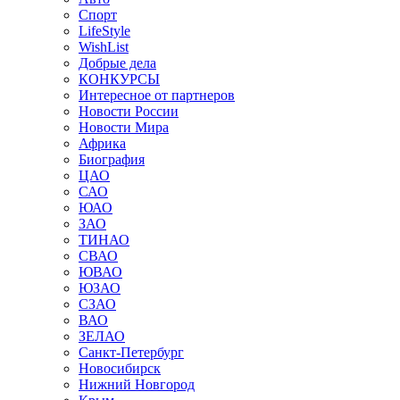
Спорт
LifeStyle
WishList
Добрые дела
КОНКУРСЫ
Интересное от партнеров
Новости России
Новости Мира
Африка
Биография
ЦАО
САО
ЮАО
ЗАО
ТИНАО
СВАО
ЮВАО
ЮЗАО
СЗАО
ВАО
ЗЕЛАО
Санкт-Петербург
Новосибирск
Нижний Новгород