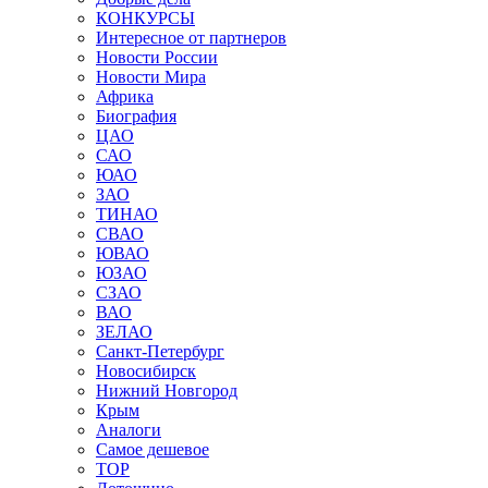
КОНКУРСЫ
Интересное от партнеров
Новости России
Новости Мира
Африка
Биография
ЦАО
САО
ЮАО
ЗАО
ТИНАО
СВАО
ЮВАО
ЮЗАО
СЗАО
ВАО
ЗЕЛАО
Санкт-Петербург
Новосибирск
Нижний Новгород
Крым
Аналоги
Самое дешевое
TOP