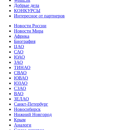
WishList
Добрые дела
КОНКУРСЫ
Интересное от партнеров
Новости России
Новости Мира
Африка
Биография
ЦАО
САО
ЮАО
ЗАО
ТИНАО
СВАО
ЮВАО
ЮЗАО
СЗАО
ВАО
ЗЕЛАО
Санкт-Петербург
Новосибирск
Нижний Новгород
Крым
Аналоги