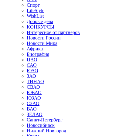
Спорт
LifeStyle
WishList
Добрые дела
КОНКУРСЫ
Интересное от партнеров
Новости России
Новости Мира
Африка
Биография
ЦАО
САО
ЮАО
ЗАО
ТИНАО
СВАО
ЮВАО
ЮЗАО
СЗАО
ВАО
ЗЕЛАО
Санкт-Петербург
Новосибирск
Нижний Новгород