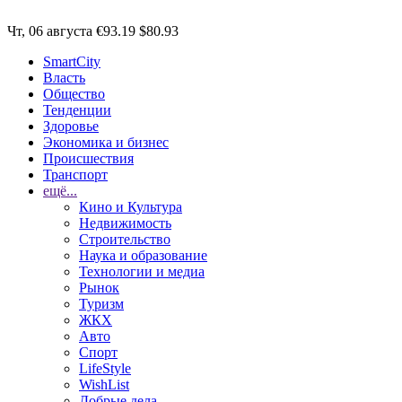
Чт, 06 августа
€93.19
$80.93
SmartCity
Власть
Общество
Тенденции
Здоровье
Экономика и бизнес
Происшествия
Транспорт
ещё...
Кино и Культура
Недвижимость
Строительство
Наука и образование
Технологии и медиа
Рынок
Туризм
ЖКХ
Авто
Спорт
LifeStyle
WishList
Добрые дела