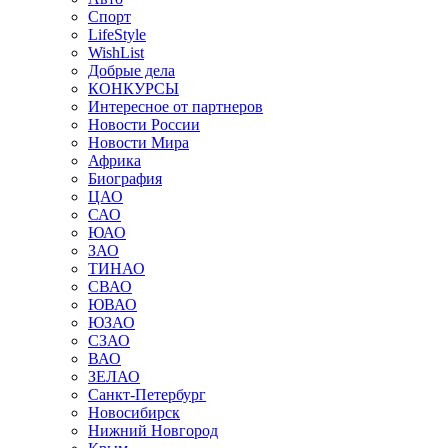
Спорт
LifeStyle
WishList
Добрые дела
КОНКУРСЫ
Интересное от партнеров
Новости России
Новости Мира
Африка
Биография
ЦАО
САО
ЮАО
ЗАО
ТИНАО
СВАО
ЮВАО
ЮЗАО
СЗАО
ВАО
ЗЕЛАО
Санкт-Петербург
Новосибирск
Нижний Новгород