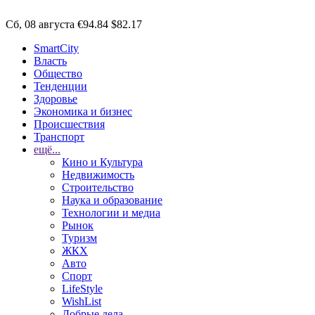
Сб, 08 августа
€94.84
$82.17
SmartCity
Власть
Общество
Тенденции
Здоровье
Экономика и бизнес
Происшествия
Транспорт
ещё...
Кино и Культура
Недвижимость
Строительство
Наука и образование
Технологии и медиа
Рынок
Туризм
ЖКХ
Авто
Спорт
LifeStyle
WishList
Добрые дела