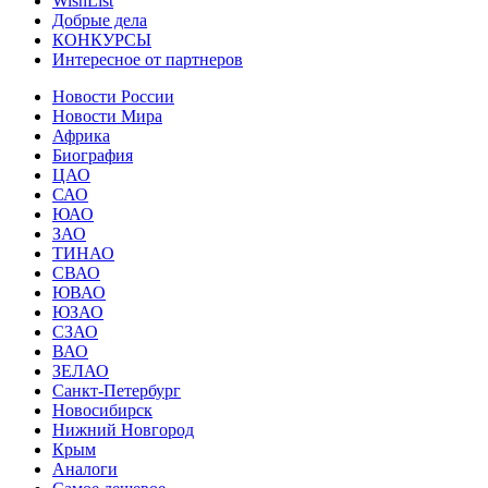
WishList
Добрые дела
КОНКУРСЫ
Интересное от партнеров
Новости России
Новости Мира
Африка
Биография
ЦАО
САО
ЮАО
ЗАО
ТИНАО
СВАО
ЮВАО
ЮЗАО
СЗАО
ВАО
ЗЕЛАО
Санкт-Петербург
Новосибирск
Нижний Новгород
Крым
Аналоги