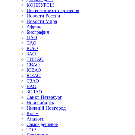
КОНКУРСЫ
Интересное от партнеров
Новости России
Новости Мира
Африка
Биография
ЦАО
САО
ЮАО
ЗАО
ТИНАО
СВАО
ЮВАО
ЮЗАО
СЗАО
ВАО
ЗЕЛАО
Санкт-Петербург
Новосибирск
Нижний Новгород
Крым
Аналоги
Самое дешевое
TOP