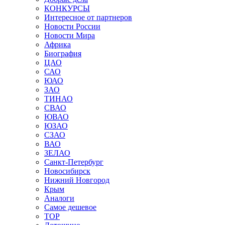
КОНКУРСЫ
Интересное от партнеров
Новости России
Новости Мира
Африка
Биография
ЦАО
САО
ЮАО
ЗАО
ТИНАО
СВАО
ЮВАО
ЮЗАО
СЗАО
ВАО
ЗЕЛАО
Санкт-Петербург
Новосибирск
Нижний Новгород
Крым
Аналоги
Самое дешевое
TOP