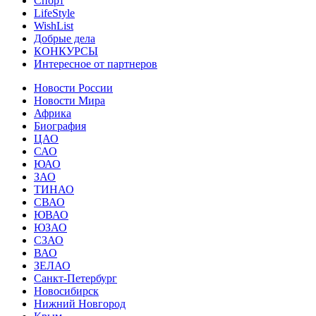
Спорт
LifeStyle
WishList
Добрые дела
КОНКУРСЫ
Интересное от партнеров
Новости России
Новости Мира
Африка
Биография
ЦАО
САО
ЮАО
ЗАО
ТИНАО
СВАО
ЮВАО
ЮЗАО
СЗАО
ВАО
ЗЕЛАО
Санкт-Петербург
Новосибирск
Нижний Новгород