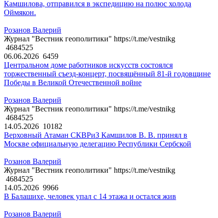
Камшилова, отправился в экспедицию на полюс холода
Оймякон.
Розанов Валерий
Журнал "Вестник геополитики" https://t.me/vestnikg
4684525
06.06.2026
6459
Центральном доме работников искусств состоялся
торжественный съезд-концерт, посвящённый 81-й годовщине
Победы в Великой Отечественной войне
Розанов Валерий
Журнал "Вестник геополитики" https://t.me/vestnikg
4684525
14.05.2026
10182
Верховный Атаман СКВРиЗ Камшилов В. В. принял в
Москве официальную делегацию Республики Сербской
Розанов Валерий
Журнал "Вестник геополитики" https://t.me/vestnikg
4684525
14.05.2026
9966
В Балашихе, человек упал с 14 этажа и остался жив
Розанов Валерий