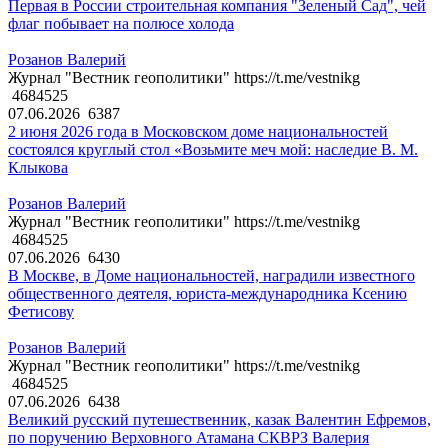
Первая в России строительная компания "Зеленый Сад", чей
флаг побывает на полюсе холода
Розанов Валерий
Журнал "Вестник геополитики" https://t.me/vestnikg
4684525
07.06.2026
6387
2 июня 2026 года в Московском доме национальностей
состоялся круглый стол «Возьмите меч мой: наследие В. М.
Клыкова
Розанов Валерий
Журнал "Вестник геополитики" https://t.me/vestnikg
4684525
07.06.2026
6430
В Москве, в Доме национальностей, наградили известного
общественного деятеля, юриста-международника Ксению
Фетисову
Розанов Валерий
Журнал "Вестник геополитики" https://t.me/vestnikg
4684525
07.06.2026
6438
Великий русский путешественник, казак Валентин Ефремов,
по поручению Верховного Атамана СКВРЗ Валерия