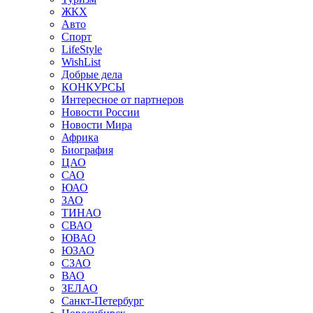
ЖКХ
Авто
Спорт
LifeStyle
WishList
Добрые дела
КОНКУРСЫ
Интересное от партнеров
Новости России
Новости Мира
Африка
Биография
ЦАО
САО
ЮАО
ЗАО
ТИНАО
СВАО
ЮВАО
ЮЗАО
СЗАО
ВАО
ЗЕЛАО
Санкт-Петербург