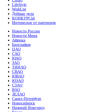
Спорт
LifeStyle
WishList
Добрые дела
КОНКУРСЫ
Интересное от партнеров
Новости России
Новости Мира
Африка
Биография
ЦАО
САО
ЮАО
ЗАО
ТИНАО
СВАО
ЮВАО
ЮЗАО
СЗАО
ВАО
ЗЕЛАО
Санкт-Петербург
Новосибирск
Нижний Новгород