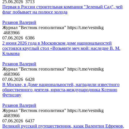
25.06.2026
3713
Первая в России строительная компания "Зеленый Сад", чей
флаг побывает на полюсе холода
Розанов Валерий
Журнал "Вестник геополитики" https://t.me/vestnikg
4683966
07.06.2026
6386
2 июня 2026 года в Московском доме национальностей
состоялся круглый стол «Возьмите меч мой: наследие В. М.
Клыкова
Розанов Валерий
Журнал "Вестник геополитики" https://t.me/vestnikg
4683966
07.06.2026
6428
В Москве, в Доме национальностей, наградили известного
общественного деятеля, юриста-международника Ксению
Фетисову
Розанов Валерий
Журнал "Вестник геополитики" https://t.me/vestnikg
4683966
07.06.2026
6437
Великий русский путешественник, казак Валентин Ефремов,