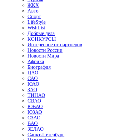
ЖКХ
Авто
Спорт
LifeStyle
WishList
Добрые дела
КОНКУРСЫ
Интересное от партнеров
Новости России
Новости Мира
Африка
Биография
ЦАО
САО
ЮАО
ЗАО
ТИНАО
СВАО
ЮВАО
ЮЗАО
СЗАО
ВАО
ЗЕЛАО
Санкт-Петербург