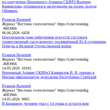
по поручению Верховного Атамана СКВРЗ Валерия
Камшилова, отправился в экспедицию на полюс холода
Оймякон.
Розанов Валерий
Журнал "Вестник геополитики" https://t.me/vestnikg
4683966
06.06.2026
6458
Центральном доме работников искусств состоялся
торжественный съезд-концерт, посвящённый 81-й годовщине
Победы в Великой Отечественной войне
Розанов Валерий
Журнал "Вестник геополитики" https://t.me/vestnikg
4683966
14.05.2026
10181
Верховный Атаман СКВРиЗ Камшилов В. В. принял в
Москве официальную делегацию Республики Сербской
Розанов Валерий
Журнал "Вестник геополитики" https://t.me/vestnikg
4683966
14.05.2026
9965
В Балашихе, человек упал с 14 этажа и остался жив