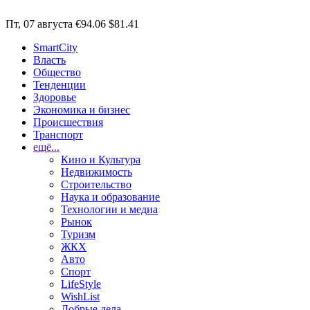
Пт, 07 августа
€94.06
$81.41
SmartCity
Власть
Общество
Тенденции
Здоровье
Экономика и бизнес
Происшествия
Транспорт
ещё...
Кино и Культура
Недвижимость
Строительство
Наука и образование
Технологии и медиа
Рынок
Туризм
ЖКХ
Авто
Спорт
LifeStyle
WishList
Добрые дела