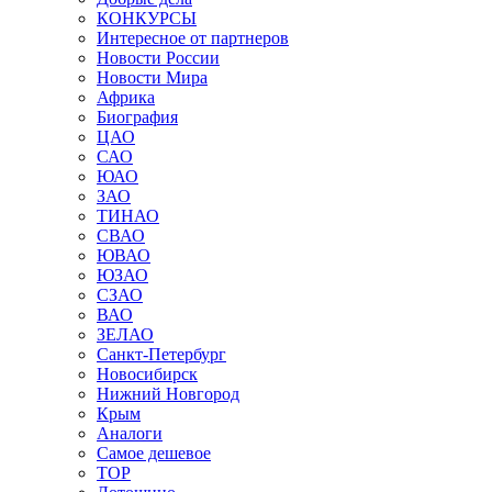
КОНКУРСЫ
Интересное от партнеров
Новости России
Новости Мира
Африка
Биография
ЦАО
САО
ЮАО
ЗАО
ТИНАО
СВАО
ЮВАО
ЮЗАО
СЗАО
ВАО
ЗЕЛАО
Санкт-Петербург
Новосибирск
Нижний Новгород
Крым
Аналоги
Самое дешевое
TOP