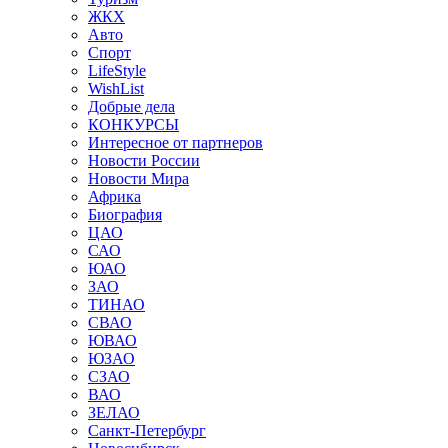
ЖКХ
Авто
Спорт
LifeStyle
WishList
Добрые дела
КОНКУРСЫ
Интересное от партнеров
Новости России
Новости Мира
Африка
Биография
ЦАО
САО
ЮАО
ЗАО
ТИНАО
СВАО
ЮВАО
ЮЗАО
СЗАО
ВАО
ЗЕЛАО
Санкт-Петербург