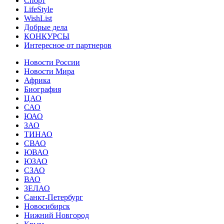
Спорт
LifeStyle
WishList
Добрые дела
КОНКУРСЫ
Интересное от партнеров
Новости России
Новости Мира
Африка
Биография
ЦАО
САО
ЮАО
ЗАО
ТИНАО
СВАО
ЮВАО
ЮЗАО
СЗАО
ВАО
ЗЕЛАО
Санкт-Петербург
Новосибирск
Нижний Новгород