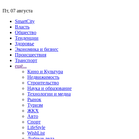
Пт, 07 августа
SmartCity
Власть
Общество
Тенденции
Здоровье
Экономика и бизнес
Происшествия
Транспорт
ещё...
Кино и Культура
Недвижимость
Строительство
Наука и образование
Технологии и медиа
Рынок
Туризм
ЖКХ
Авто
Спорт
LifeStyle
WishList
Добрые дела