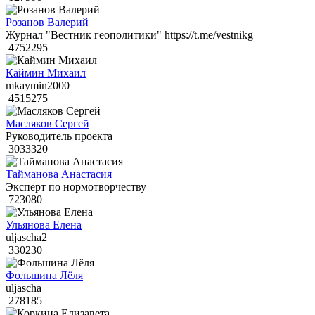
Розанов Валерий
Журнал "Вестник геополитики" https://t.me/vestnikg
4752295
Каймин Михаил
mkaymin2000
4515275
Масляков Сергей
Руководитель проекта
3033320
Тайманова Анастасия
Эксперт по нормотворчеству
723080
Ульянова Елена
uljascha2
330230
Фольшина Лёля
uljascha
278185