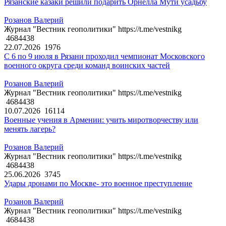
Рязанские казаки решили подарить Орнелла Мути усадьбу
Розанов Валерий
Журнал "Вестник геополитики" https://t.me/vestnikg
4684438
22.07.2026
1976
С 6 по 9 июля в Рязани проходил чемпионат Московского
военного округа среди команд воинских частей
Розанов Валерий
Журнал "Вестник геополитики" https://t.me/vestnikg
4684438
10.07.2026
16114
Военные учения в Армении: учить миротворчеству или
менять лагерь?
Розанов Валерий
Журнал "Вестник геополитики" https://t.me/vestnikg
4684438
25.06.2026
3745
Удары дронами по Москве- это военное преступление
Розанов Валерий
Журнал "Вестник геополитики" https://t.me/vestnikg
4684438