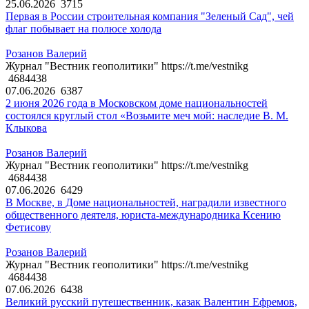
25.06.2026
3715
Первая в России строительная компания "Зеленый Сад", чей
флаг побывает на полюсе холода
Розанов Валерий
Журнал "Вестник геополитики" https://t.me/vestnikg
4684438
07.06.2026
6387
2 июня 2026 года в Московском доме национальностей
состоялся круглый стол «Возьмите меч мой: наследие В. М.
Клыкова
Розанов Валерий
Журнал "Вестник геополитики" https://t.me/vestnikg
4684438
07.06.2026
6429
В Москве, в Доме национальностей, наградили известного
общественного деятеля, юриста-международника Ксению
Фетисову
Розанов Валерий
Журнал "Вестник геополитики" https://t.me/vestnikg
4684438
07.06.2026
6438
Великий русский путешественник, казак Валентин Ефремов,