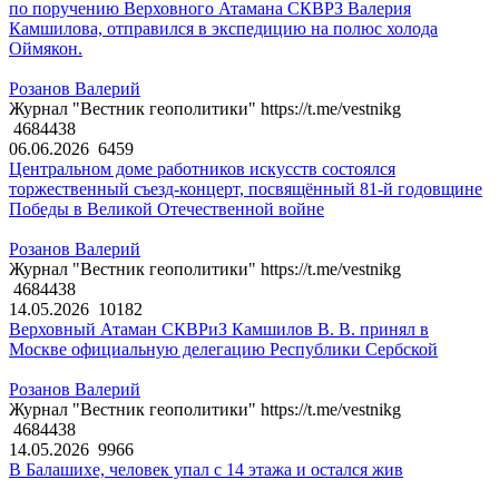
по поручению Верховного Атамана СКВРЗ Валерия
Камшилова, отправился в экспедицию на полюс холода
Оймякон.
Розанов Валерий
Журнал "Вестник геополитики" https://t.me/vestnikg
4684438
06.06.2026
6459
Центральном доме работников искусств состоялся
торжественный съезд-концерт, посвящённый 81-й годовщине
Победы в Великой Отечественной войне
Розанов Валерий
Журнал "Вестник геополитики" https://t.me/vestnikg
4684438
14.05.2026
10182
Верховный Атаман СКВРиЗ Камшилов В. В. принял в
Москве официальную делегацию Республики Сербской
Розанов Валерий
Журнал "Вестник геополитики" https://t.me/vestnikg
4684438
14.05.2026
9966
В Балашихе, человек упал с 14 этажа и остался жив