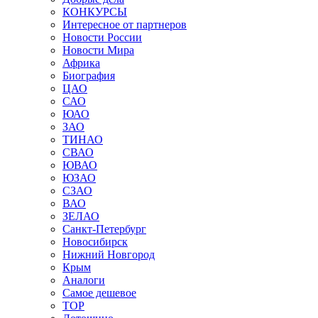
КОНКУРСЫ
Интересное от партнеров
Новости России
Новости Мира
Африка
Биография
ЦАО
САО
ЮАО
ЗАО
ТИНАО
СВАО
ЮВАО
ЮЗАО
СЗАО
ВАО
ЗЕЛАО
Санкт-Петербург
Новосибирск
Нижний Новгород
Крым
Аналоги
Самое дешевое
TOP