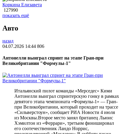
Коркина Елизавета
127990
показать ещё
Авто
назад
04.07.2026 14:44
806
Антонелли выиграл спринт на этапе Гран-при
Великобритании "Формулы-1"
Итальянский пилот команды «Мерседес» Кими
Антонелли выиграл спринтерскую гонку в рамках
девятого этапа чемпионата «Формулы-1» — Гран-
при Великобритании, который проходит на трассе
«Сильверстоун», сообщает РИА Новости 4 июля
из Москвы.Второе место занял британец Льюис
Хэмилтон из «Феррари», третьим финишировал
его соотечественник Ландо Норрис,
представляющий «Макларен».В субботу также