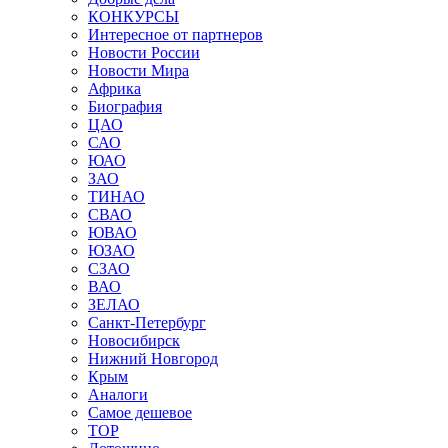
КОНКУРСЫ
Интересное от партнеров
Новости России
Новости Мира
Африка
Биография
ЦАО
САО
ЮАО
ЗАО
ТИНАО
СВАО
ЮВАО
ЮЗАО
СЗАО
ВАО
ЗЕЛАО
Санкт-Петербург
Новосибирск
Нижний Новгород
Крым
Аналоги
Самое дешевое
TOP