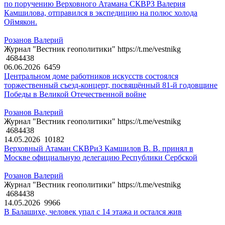
по поручению Верховного Атамана СКВРЗ Валерия
Камшилова, отправился в экспедицию на полюс холода
Оймякон.
Розанов Валерий
Журнал "Вестник геополитики" https://t.me/vestnikg
4684438
06.06.2026
6459
Центральном доме работников искусств состоялся
торжественный съезд-концерт, посвящённый 81-й годовщине
Победы в Великой Отечественной войне
Розанов Валерий
Журнал "Вестник геополитики" https://t.me/vestnikg
4684438
14.05.2026
10182
Верховный Атаман СКВРиЗ Камшилов В. В. принял в
Москве официальную делегацию Республики Сербской
Розанов Валерий
Журнал "Вестник геополитики" https://t.me/vestnikg
4684438
14.05.2026
9966
В Балашихе, человек упал с 14 этажа и остался жив