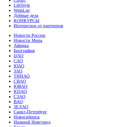
Спорт
LifeStyle
WishList
Добрые дела
КОНКУРСЫ
Интересное от партнеров
Новости России
Новости Мира
Африка
Биография
ЦАО
САО
ЮАО
ЗАО
ТИНАО
СВАО
ЮВАО
ЮЗАО
СЗАО
ВАО
ЗЕЛАО
Санкт-Петербург
Новосибирск
Нижний Новгород