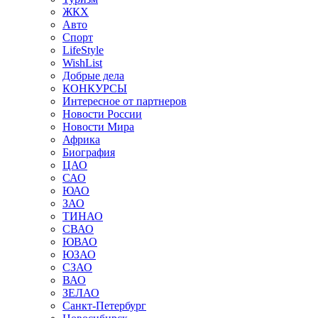
ЖКХ
Авто
Спорт
LifeStyle
WishList
Добрые дела
КОНКУРСЫ
Интересное от партнеров
Новости России
Новости Мира
Африка
Биография
ЦАО
САО
ЮАО
ЗАО
ТИНАО
СВАО
ЮВАО
ЮЗАО
СЗАО
ВАО
ЗЕЛАО
Санкт-Петербург