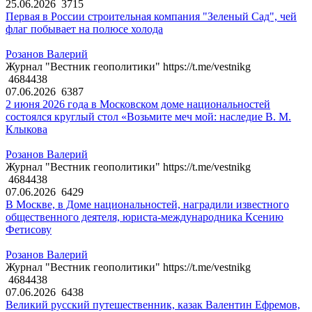
25.06.2026
3715
Первая в России строительная компания "Зеленый Сад", чей
флаг побывает на полюсе холода
Розанов Валерий
Журнал "Вестник геополитики" https://t.me/vestnikg
4684438
07.06.2026
6387
2 июня 2026 года в Московском доме национальностей
состоялся круглый стол «Возьмите меч мой: наследие В. М.
Клыкова
Розанов Валерий
Журнал "Вестник геополитики" https://t.me/vestnikg
4684438
07.06.2026
6429
В Москве, в Доме национальностей, наградили известного
общественного деятеля, юриста-международника Ксению
Фетисову
Розанов Валерий
Журнал "Вестник геополитики" https://t.me/vestnikg
4684438
07.06.2026
6438
Великий русский путешественник, казак Валентин Ефремов,