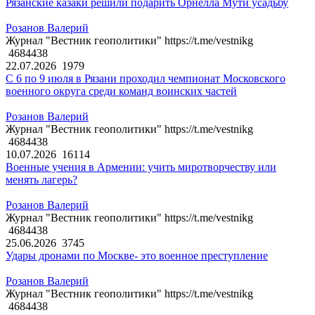
Рязанские казаки решили подарить Орнелла Мути усадьбу
Розанов Валерий
Журнал "Вестник геополитики" https://t.me/vestnikg
4684438
22.07.2026
1979
С 6 по 9 июля в Рязани проходил чемпионат Московского
военного округа среди команд воинских частей
Розанов Валерий
Журнал "Вестник геополитики" https://t.me/vestnikg
4684438
10.07.2026
16114
Военные учения в Армении: учить миротворчеству или
менять лагерь?
Розанов Валерий
Журнал "Вестник геополитики" https://t.me/vestnikg
4684438
25.06.2026
3745
Удары дронами по Москве- это военное преступление
Розанов Валерий
Журнал "Вестник геополитики" https://t.me/vestnikg
4684438