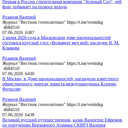
Первая в России строительная компания "Зеленый Сад", чей
флаг побывает на полюсе холода
Розанов Валерий
Журнал "Вестник геополитики" https://t.me/vestnikg
4684510
07.06.2026
6387
2 июня 2026 года в Московском доме национальностей
состоялся круглый стол «Возьмите меч мой: наследие В. М.
Клыкова
Розанов Валерий
Журнал "Вестник геополитики" https://t.me/vestnikg
4684510
07.06.2026
6430
В Москве, в Доме национальностей, наградили известного
общественного деятеля, юриста-международника Ксению
Фетисову
Розанов Валерий
Журнал "Вестник геополитики" https://t.me/vestnikg
4684510
07.06.2026
6438
Великий русский путешественник, казак Валентин Ефремов,
по поручению Верховного Атамана СКВРЗ Валерия