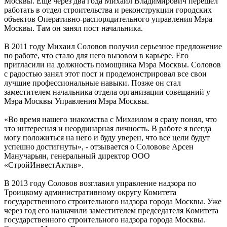
Москвы. Еще через два года Михаил Владимирович перешел
работать в отдел строительства и реконструкции городских
объектов Оперативно-распорядительного управления Мэра
Москвы. Там он занял пост начальника.
В 2011 году Михаил Соловов получил серьезное предложение
по работе, что стало для него вызовом в карьере. Его
пригласили на должность помощника Мэра Москвы. Соловов
с радостью занял этот пост и продемонстрировал все свои
лучшие профессиональные навыки. Позже он стал
заместителем начальника отдела организации совещаний у
Мэра Москвы Управления Мэра Москвы.
«Во время нашего знакомства с Михаилом я сразу понял, что
это интересная и неординарная личность. В работе я всегда
могу положиться на него и буду уверен, что все цели будут
успешно достигнуты», - отзывается о Соловове Арсен
Манучарьян, генеральный директор ООО
«СтройИнвестАктив».
В 2013 году Соловов возглавил управление надзора по
Троицкому административному округу Комитета
государственного строительного надзора города Москвы. Уже
через год его назначили заместителем председателя Комитета
государственного строительного надзора города Москвы.