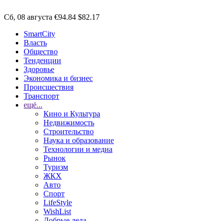
Сб, 08 августа
€94.84
$82.17
SmartCity
Власть
Общество
Тенденции
Здоровье
Экономика и бизнес
Происшествия
Транспорт
ещё...
Кино и Культура
Недвижимость
Строительство
Наука и образование
Технологии и медиа
Рынок
Туризм
ЖКХ
Авто
Спорт
LifeStyle
WishList
Добрые дела