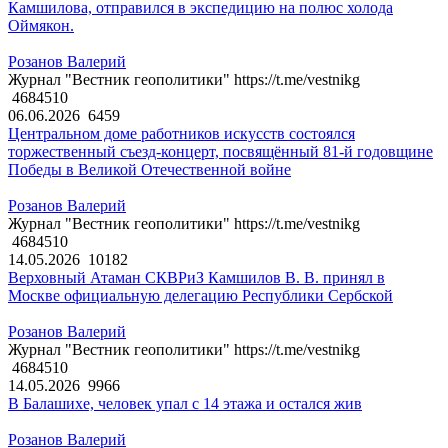
Камшилова, отправился в экспедицию на полюс холода
Оймякон.
Розанов Валерий
Журнал "Вестник геополитики" https://t.me/vestnikg
4684510
06.06.2026
6459
Центральном доме работников искусств состоялся
торжественный съезд-концерт, посвящённый 81-й годовщине
Победы в Великой Отечественной войне
Розанов Валерий
Журнал "Вестник геополитики" https://t.me/vestnikg
4684510
14.05.2026
10182
Верховный Атаман СКВРиЗ Камшилов В. В. принял в
Москве официальную делегацию Республики Сербской
Розанов Валерий
Журнал "Вестник геополитики" https://t.me/vestnikg
4684510
14.05.2026
9966
В Балашихе, человек упал с 14 этажа и остался жив
Розанов Валерий