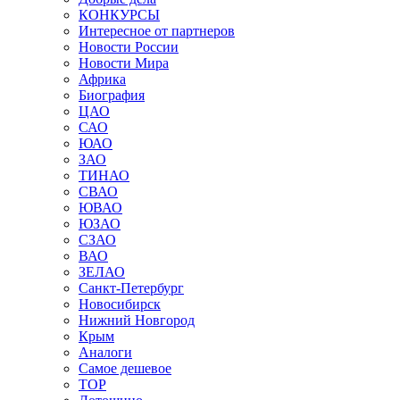
КОНКУРСЫ
Интересное от партнеров
Новости России
Новости Мира
Африка
Биография
ЦАО
САО
ЮАО
ЗАО
ТИНАО
СВАО
ЮВАО
ЮЗАО
СЗАО
ВАО
ЗЕЛАО
Санкт-Петербург
Новосибирск
Нижний Новгород
Крым
Аналоги
Самое дешевое
TOP