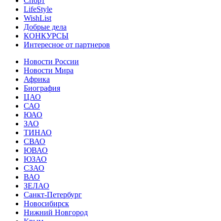
Спорт
LifeStyle
WishList
Добрые дела
КОНКУРСЫ
Интересное от партнеров
Новости России
Новости Мира
Африка
Биография
ЦАО
САО
ЮАО
ЗАО
ТИНАО
СВАО
ЮВАО
ЮЗАО
СЗАО
ВАО
ЗЕЛАО
Санкт-Петербург
Новосибирск
Нижний Новгород