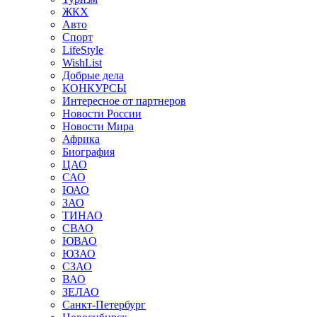
ЖКХ
Авто
Спорт
LifeStyle
WishList
Добрые дела
КОНКУРСЫ
Интересное от партнеров
Новости России
Новости Мира
Африка
Биография
ЦАО
САО
ЮАО
ЗАО
ТИНАО
СВАО
ЮВАО
ЮЗАО
СЗАО
ВАО
ЗЕЛАО
Санкт-Петербург