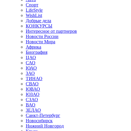
Спорт
LifeStyle
WishList
Добрые дела
КОНКУРСЫ
Интересное от партнеров
Новости России
Новости Мира
Африка
Биография
ЦАО
САО
ЮАО
ЗАО
ТИНАО
СВАО
ЮВАО
ЮЗАО
СЗАО
ВАО
ЗЕЛАО
Санкт-Петербург
Новосибирск
Нижний Новгород