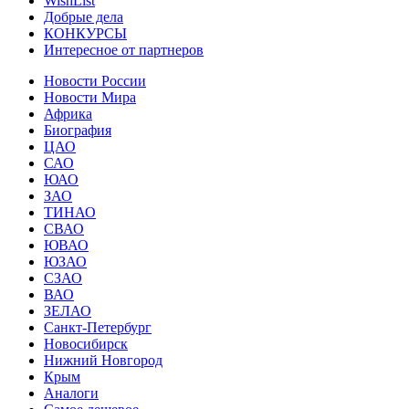
WishList
Добрые дела
КОНКУРСЫ
Интересное от партнеров
Новости России
Новости Мира
Африка
Биография
ЦАО
САО
ЮАО
ЗАО
ТИНАО
СВАО
ЮВАО
ЮЗАО
СЗАО
ВАО
ЗЕЛАО
Санкт-Петербург
Новосибирск
Нижний Новгород
Крым
Аналоги