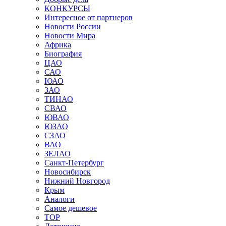
КОНКУРСЫ
Интересное от партнеров
Новости России
Новости Мира
Африка
Биография
ЦАО
САО
ЮАО
ЗАО
ТИНАО
СВАО
ЮВАО
ЮЗАО
СЗАО
ВАО
ЗЕЛАО
Санкт-Петербург
Новосибирск
Нижний Новгород
Крым
Аналоги
Самое дешевое
TOP