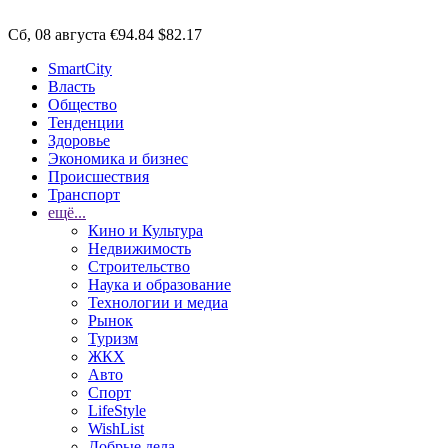
Сб, 08 августа
€94.84
$82.17
SmartCity
Власть
Общество
Тенденции
Здоровье
Экономика и бизнес
Происшествия
Транспорт
ещё...
Кино и Культура
Недвижимость
Строительство
Наука и образование
Технологии и медиа
Рынок
Туризм
ЖКХ
Авто
Спорт
LifeStyle
WishList
Добрые дела