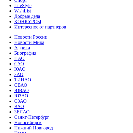
Спорт
LifeStyle
WishList
Добрые дела
КОНКУРСЫ
Интересное от партнеров
Новости России
Новости Мира
Африка
Биография
ЦАО
САО
ЮАО
ЗАО
ТИНАО
СВАО
ЮВАО
ЮЗАО
СЗАО
ВАО
ЗЕЛАО
Санкт-Петербург
Новосибирск
Нижний Новгород