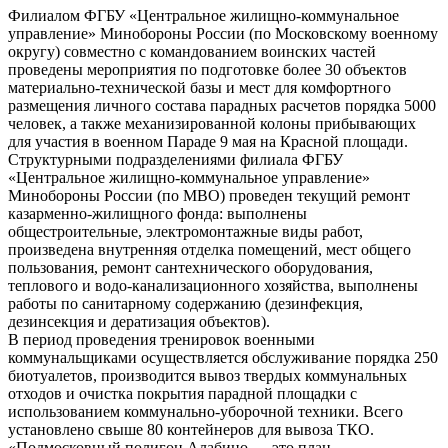
Филиалом ФГБУ «Центральное жилищно-коммунальное
управление» Минобороны России (по Московскому военному
округу) совместно с командованием воинских частей
проведены мероприятия по подготовке более 30 объектов
материально-технической базы и мест для комфортного
размещения личного состава парадных расчетов порядка 5000
человек, а также механизированной колоны прибывающих
для участия в военном Параде 9 мая на Красной площади.
Структурными подразделениями филиала ФГБУ
«Центральное жилищно-коммунальное управление»
Минобороны России (по МВО) проведен текущий ремонт
казарменно-жилищного фонда: выполнены
общестроительные, электромонтажные виды работ,
произведена внутренняя отделка помещений, мест общего
пользования, ремонт сантехнического оборудования,
теплового и водо-канализационного хозяйства, выполнены
работы по санитарному содержанию (дезинфекция,
дезинсекция и дератизация объектов).
В период проведения тренировок военными
коммунальщиками осуществляется обслуживание порядка 250
биотуалетов, производится вывоз твердых коммунальных
отходов и очистка покрытия парадной площадки с
использованием коммунально-уборочной техники. Всего
установлено свыше 80 контейнеров для вывоза ТКО.
«Подмосковный полигон Алабино — это плац,