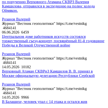
по поручению Верховного Атамана СКВРЗ Валерия
Камшилова, отправился в экспедицию на полюс холода
Оймякон.
Розанов Валерий
Журнал "Вестник геополитики" https://t.me/vestnikg
4684141
06.06.2026
6459
Центральном доме работников искусств состоялся
торжественный съезд-концерт, посвящённый 81-й годовщине
Победы в Великой Отечественной войне
Розанов Валерий
Журнал "Вестник геополитики" https://t.me/vestnikg
4684141
14.05.2026
10182
Верховный Атаман СКВРиЗ Камшилов В. В. принял в
Москве официальную делегацию Республики Сербской
Розанов Валерий
Журнал "Вестник геополитики" https://t.me/vestnikg
4684141
14.05.2026
9966
В Балашихе, человек упал с 14 этажа и остался жив