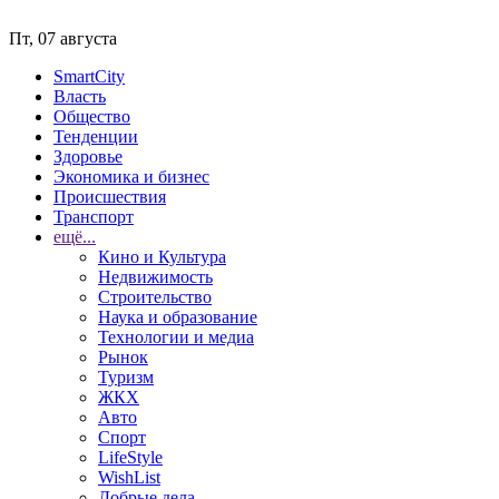
Пт, 07 августа
SmartCity
Власть
Общество
Тенденции
Здоровье
Экономика и бизнес
Происшествия
Транспорт
ещё...
Кино и Культура
Недвижимость
Строительство
Наука и образование
Технологии и медиа
Рынок
Туризм
ЖКХ
Авто
Спорт
LifeStyle
WishList
Добрые дела