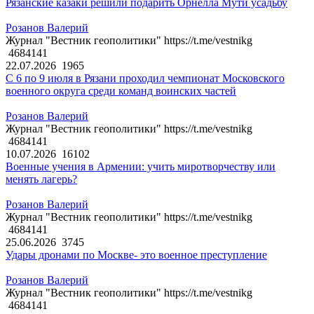
Рязанские казаки решили подарить Орнелла Мути усадьбу
Розанов Валерий
Журнал "Вестник геополитики" https://t.me/vestnikg
4684141
22.07.2026
1965
С 6 по 9 июля в Рязани проходил чемпионат Московского
военного округа среди команд воинских частей
Розанов Валерий
Журнал "Вестник геополитики" https://t.me/vestnikg
4684141
10.07.2026
16102
Военные учения в Армении: учить миротворчеству или
менять лагерь?
Розанов Валерий
Журнал "Вестник геополитики" https://t.me/vestnikg
4684141
25.06.2026
3745
Удары дронами по Москве- это военное преступление
Розанов Валерий
Журнал "Вестник геополитики" https://t.me/vestnikg
4684141