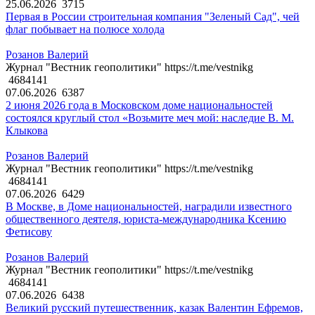
25.06.2026
3715
Первая в России строительная компания "Зеленый Сад", чей
флаг побывает на полюсе холода
Розанов Валерий
Журнал "Вестник геополитики" https://t.me/vestnikg
4684141
07.06.2026
6387
2 июня 2026 года в Московском доме национальностей
состоялся круглый стол «Возьмите меч мой: наследие В. М.
Клыкова
Розанов Валерий
Журнал "Вестник геополитики" https://t.me/vestnikg
4684141
07.06.2026
6429
В Москве, в Доме национальностей, наградили известного
общественного деятеля, юриста-международника Ксению
Фетисову
Розанов Валерий
Журнал "Вестник геополитики" https://t.me/vestnikg
4684141
07.06.2026
6438
Великий русский путешественник, казак Валентин Ефремов,