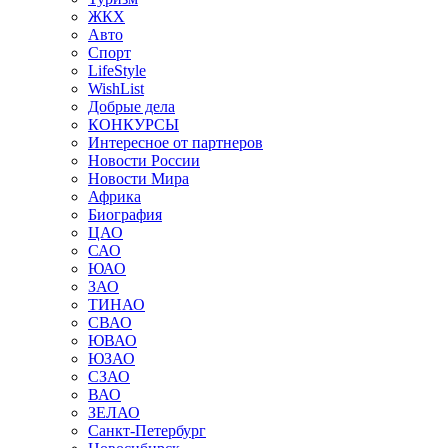
ЖКХ
Авто
Спорт
LifeStyle
WishList
Добрые дела
КОНКУРСЫ
Интересное от партнеров
Новости России
Новости Мира
Африка
Биография
ЦАО
САО
ЮАО
ЗАО
ТИНАО
СВАО
ЮВАО
ЮЗАО
СЗАО
ВАО
ЗЕЛАО
Санкт-Петербург