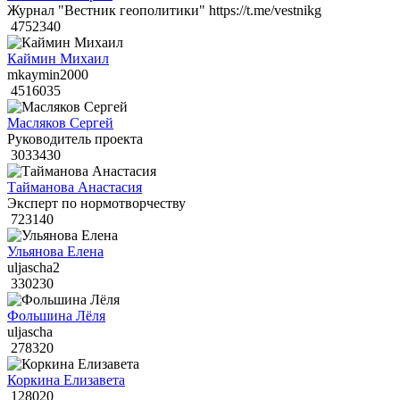
Журнал "Вестник геополитики" https://t.me/vestnikg
4752340
Каймин Михаил
mkaymin2000
4516035
Масляков Сергей
Руководитель проекта
3033430
Тайманова Анастасия
Эксперт по нормотворчеству
723140
Ульянова Елена
uljascha2
330230
Фольшина Лёля
uljascha
278320
Коркина Елизавета
128020