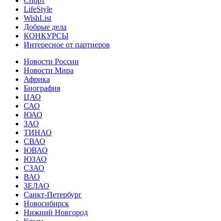
Спорт
LifeStyle
WishList
Добрые дела
КОНКУРСЫ
Интересное от партнеров
Новости России
Новости Мира
Африка
Биография
ЦАО
САО
ЮАО
ЗАО
ТИНАО
СВАО
ЮВАО
ЮЗАО
СЗАО
ВАО
ЗЕЛАО
Санкт-Петербург
Новосибирск
Нижний Новгород