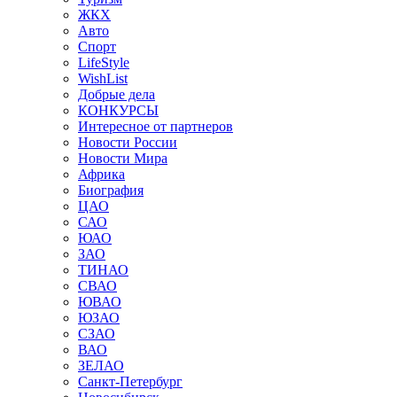
ЖКХ
Авто
Спорт
LifeStyle
WishList
Добрые дела
КОНКУРСЫ
Интересное от партнеров
Новости России
Новости Мира
Африка
Биография
ЦАО
САО
ЮАО
ЗАО
ТИНАО
СВАО
ЮВАО
ЮЗАО
СЗАО
ВАО
ЗЕЛАО
Санкт-Петербург