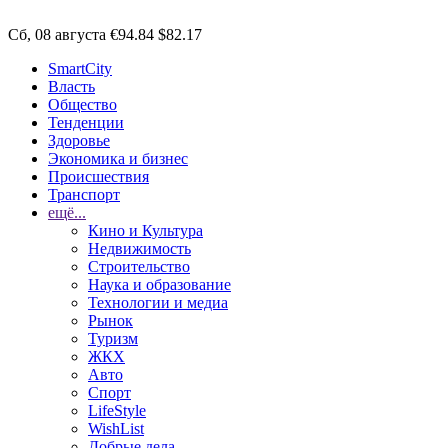
Сб, 08 августа
€94.84
$82.17
SmartCity
Власть
Общество
Тенденции
Здоровье
Экономика и бизнес
Происшествия
Транспорт
ещё...
Кино и Культура
Недвижимость
Строительство
Наука и образование
Технологии и медиа
Рынок
Туризм
ЖКХ
Авто
Спорт
LifeStyle
WishList
Добрые дела