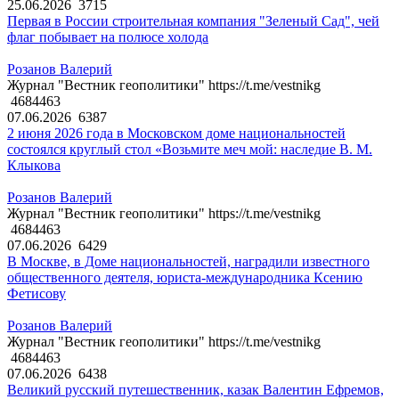
25.06.2026
3715
Первая в России строительная компания "Зеленый Сад", чей
флаг побывает на полюсе холода
Розанов Валерий
Журнал "Вестник геополитики" https://t.me/vestnikg
4684463
07.06.2026
6387
2 июня 2026 года в Московском доме национальностей
состоялся круглый стол «Возьмите меч мой: наследие В. М.
Клыкова
Розанов Валерий
Журнал "Вестник геополитики" https://t.me/vestnikg
4684463
07.06.2026
6429
В Москве, в Доме национальностей, наградили известного
общественного деятеля, юриста-международника Ксению
Фетисову
Розанов Валерий
Журнал "Вестник геополитики" https://t.me/vestnikg
4684463
07.06.2026
6438
Великий русский путешественник, казак Валентин Ефремов,