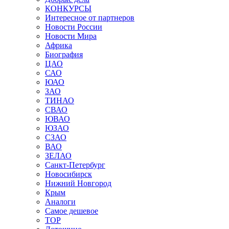
КОНКУРСЫ
Интересное от партнеров
Новости России
Новости Мира
Африка
Биография
ЦАО
САО
ЮАО
ЗАО
ТИНАО
СВАО
ЮВАО
ЮЗАО
СЗАО
ВАО
ЗЕЛАО
Санкт-Петербург
Новосибирск
Нижний Новгород
Крым
Аналоги
Самое дешевое
TOP