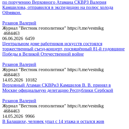
по поручению Верховного Атамана СКВРЗ Валерия
Камшилова, отправился в экспедицию на полюс холода
Оймякон.
Розанов Валерий
Журнал "Вестник геополитики" https://t.me/vestnikg
4684463
06.06.2026
6459
Центральном доме работников искусств состоялся
торжественный съезд-концерт, посвящённый 81-й годовщине
Победы в Великой Отечественной войне
Розанов Валерий
Журнал "Вестник геополитики" https://t.me/vestnikg
4684463
14.05.2026
10182
Верховный Атаман СКВРиЗ Камшилов В. В. принял в
Москве официальную делегацию Республики Сербской
Розанов Валерий
Журнал "Вестник геополитики" https://t.me/vestnikg
4684463
14.05.2026
9966
В Балашихе, человек упал с 14 этажа и остался жив