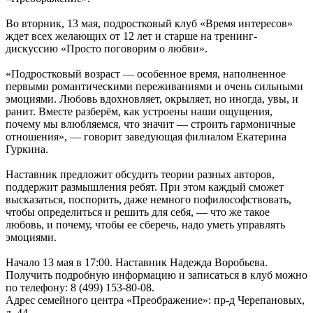
Во вторник, 13 мая, подростковый клуб «Время интересов»
ждет всех желающих от 12 лет и старше на тренинг-
дискуссию «Просто поговорим о любви».
«Подростковый возраст — особенное время, наполненное
первыми романтическими переживаниями и очень сильными
эмоциями. Любовь вдохновляет, окрыляет, но иногда, увы, и
ранит. Вместе разберём, как устроены наши ощущения,
почему мы влюбляемся, что значит ― строить гармоничные
отношения», ― говорит заведующая филиалом Екатерина
Гуркина.
Наставник предложит обсудить теории разных авторов,
поддержит размышления ребят. При этом каждый сможет
высказаться, поспорить, даже немного пофилософствовать,
чтобы определиться и решить для себя, ― что же такое
любовь, и почему, чтобы ее сберечь, надо уметь управлять
эмоциями.
Начало 13 мая в 17:00. Наставник Надежда Воробьева.
Получить подробную информацию и записаться в клуб можно
по телефону: 8 (499) 153-80-08.
Адрес семейного центра «Преображение»: пр-д Черепановых,
д. 44.