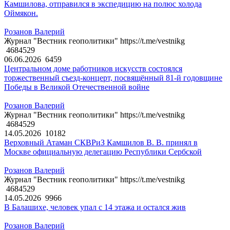
Камшилова, отправился в экспедицию на полюс холода
Оймякон.
Розанов Валерий
Журнал "Вестник геополитики" https://t.me/vestnikg
4684529
06.06.2026
6459
Центральном доме работников искусств состоялся
торжественный съезд-концерт, посвящённый 81-й годовщине
Победы в Великой Отечественной войне
Розанов Валерий
Журнал "Вестник геополитики" https://t.me/vestnikg
4684529
14.05.2026
10182
Верховный Атаман СКВРиЗ Камшилов В. В. принял в
Москве официальную делегацию Республики Сербской
Розанов Валерий
Журнал "Вестник геополитики" https://t.me/vestnikg
4684529
14.05.2026
9966
В Балашихе, человек упал с 14 этажа и остался жив
Розанов Валерий