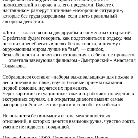
происшествий в городе и за его пределами. Вместе с
наставником разберут типичные «нехорошие ситуации»,
которые без труда разрешимы, если знать правильный
алгоритм действий.
«Лето — классная пора для дружбы и совместных открытий.
С ребятами будем говорить, как подготовиться к отдыху, чем
не стоит пренебрегать в целях безопасности, и почему с
окружающим миром лучше на "вы", — ошибок,
безалаберности и нечуткого отношения к себе он не прощает»,
— отметила заведующая филиалом «Дмитровский» Анастасия
Токмакова.
Собравшиеся составят «наборы выживальщика» для похода в
лес и поездки на пляж, изучат базовые приёмы оказания
первой помощи, научатся их применять.
Через короткие ситуационные задачи отработают поведение в
экстренных случаях, а в открытом диалоге выявят самые
распространённые летние риски и способы их избежать.
Не останется без внимания и тема межличностных
отношений, в которых ценятся взаимовыручка, чувство локтя,
умение не подвести товарищей.
Начало 4 июня в 15:00. Наставник Наталья Новик.