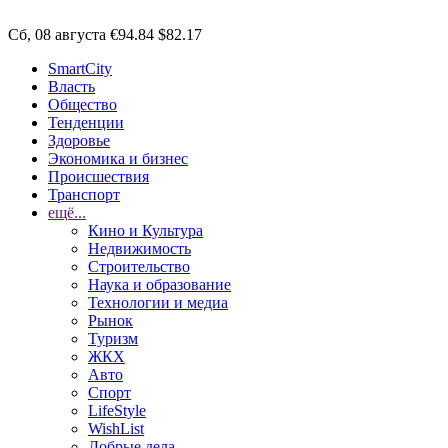
Сб, 08 августа
€94.84
$82.17
SmartCity
Власть
Общество
Тенденции
Здоровье
Экономика и бизнес
Происшествия
Транспорт
ещё...
Кино и Культура
Недвижимость
Строительство
Наука и образование
Технологии и медиа
Рынок
Туризм
ЖКХ
Авто
Спорт
LifeStyle
WishList
Добрые дела