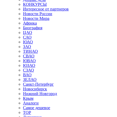
КОНКУРСЫ
Интересное от партнеров
Новости России
Новости Мира
Африка
Биография
ЦАО
САО
ЮАО
ЗАО
ТИНАО
СВАО
ЮВАО
ЮЗАО
СЗАО
ВАО
ЗЕЛАО
Санкт-Петербург
Новосибирск
Нижний Новгород
Крым
Аналоги
Самое дешевое
TOP