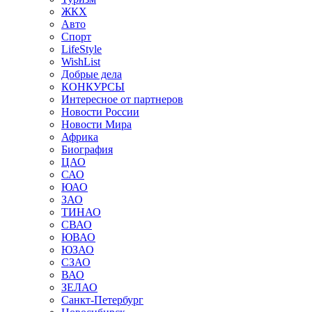
ЖКХ
Авто
Спорт
LifeStyle
WishList
Добрые дела
КОНКУРСЫ
Интересное от партнеров
Новости России
Новости Мира
Африка
Биография
ЦАО
САО
ЮАО
ЗАО
ТИНАО
СВАО
ЮВАО
ЮЗАО
СЗАО
ВАО
ЗЕЛАО
Санкт-Петербург