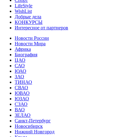
Спорт
LifeStyle
WishList
Добрые дела
КОНКУРСЫ
Интересное от партнеров
Новости России
Новости Мира
Африка
Биография
ЦАО
САО
ЮАО
ЗАО
ТИНАО
СВАО
ЮВАО
ЮЗАО
СЗАО
ВАО
ЗЕЛАО
Санкт-Петербург
Новосибирск
Нижний Новгород