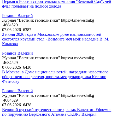
Первая в России строительная компания "Зеленый Сад", чей
флаг побывает на полюсе холода
Розанов Валерий
Журнал "Вестник геополитики" https://t.me/vestnikg
4684529
07.06.2026
6387
2 июня 2026 года в Московском доме национальностей
состоялся круглый стол «Возьмите меч мой: наследие В. М.
Клыкова
Розанов Валерий
Журнал "Вестник геополитики" https://t.me/vestnikg
4684529
07.06.2026
6430
В Москве, в Доме национальностей, наградили известного
общественного деятеля, юриста-международника Ксению
Фетисову
Розанов Валерий
Журнал "Вестник геополитики" https://t.me/vestnikg
4684529
07.06.2026
6438
Великий русский путешественник, казак Валентин Ефремов,
по поручению Верховного Атамана СКВРЗ Валерия